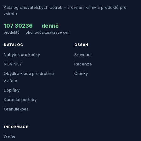
Katalog chovatelských potřeb – srovnání krmiv a produktů pro
zvířata
107 302
36
denně
produktů
obchodů
aktualizace cen
KATALOG
OBSAH
Nábytek pro kočky
Srovnání
NOVINKY
Recenze
Obydlí a klece pro drobná
Články
zvířata
Doplňky
Kuřácké potřeby
Granule-pes
INFORMACE
O nás