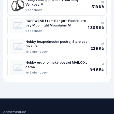
od
Velikost: M
519 Kč
v 1 obchodě
RUFFWEAR Front Range® Postroj pro
od
psy Moonlight Mountains M
1 305 Kč
v 1 obchodě
Nobby bezpečnostní postroj S pro psa
od
do auta
229 Kč
ve 2 obchodech
Nobby ergonomický postroj MAILO XL
od
černá
949 Kč
ve 2 obchodech
Zemezvirat.cz