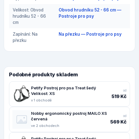
Velikost: Obvod
Obvod hrudníku 52 - 66 cm —
hrudníku 52 - 66
Postroje pro psy
cm
Zapínání: Na
Na přezku — Postroje pro psy
přezku
Podobné produkty skladem
Petify Postroj pro psa Treat šedý
od
Velikost: XS
519 Kč
v 1 obchodě
Nobby ergonomický postroj MAILO XS
od
červená
569 Kč
ve 2 obchodech
Petify Postroj pro psa Treat šedý