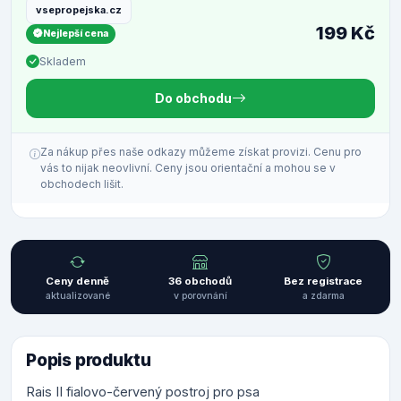
vsepropejska.cz
199 Kč
Nejlepší cena
Skladem
Do obchodu
Za nákup přes naše odkazy můžeme získat provizi. Cenu pro
vás to nijak neovlivní. Ceny jsou orientační a mohou se v
obchodech lišit.
Ceny denně
36 obchodů
Bez registrace
aktualizované
v porovnání
a zdarma
Popis produktu
Rais II fialovo-červený postroj pro psa