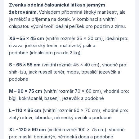
Zvenku odolná čalounická látka s jemným
žebrováním.
Vzhledem připomíná široký manšestr, ale
je měkčí a příjemná na dotek. V kombinaci s vnitřní
chlupatou výplní tvoří ideální pelíšek pro podzim a zimu.
XS – 55 x 45 cm
(vnitřní rozměr 35 x 30 cm), ideální pro:
čivava, jorkšírský teriér, maltézský psík a
podobné (ideální pro psa do 2 kg)
S – 65 x 55 cm
(vnitřní rozměr 45 x 40 cm), vhodné pro:
shih-tzu, jack russell teriér, mops, trpasličí jezevčík a
podobné
M – 90 x 75 cm
(vnitřní rozměr 70 x 60 cm), vhodné pro:
bígl, kokršpaněl, basenji, jezevčík a podobné
L – 110 x 85 cm
(vnitřní rozměr 90 x 70 cm), vhodné pro:
zlatý retrívr, labrador, německý ovčák a podobné
XL – 120 x 90 cm
(vnitřní rozměr 100 x 75 cm), vhodné
pro: mastif, bernardýn, německá doga a podobné