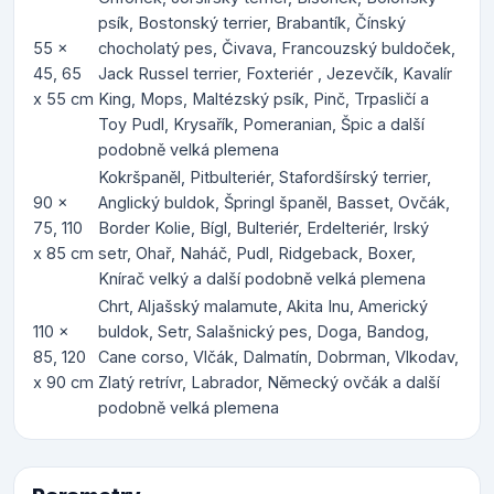
psík, Bostonský terrier, Brabantík, Čínský
55 x
chocholatý pes, Čivava, Francouzský buldoček,
45, 65
Jack Russel terrier, Foxteriér , Jezevčík, Kavalír
x 55 cm
King, Mops, Maltézský psík, Pinč, Trpasličí a
Toy Pudl, Krysařík, Pomeranian, Špic a další
podobně velká plemena
Kokršpaněl, Pitbulteriér, Stafordšírský terrier,
90 x
Anglický buldok, Špringl španěl, Basset, Ovčák,
75, 110
Border Kolie, Bígl, Bulteriér, Erdelteriér, Irský
x 85 cm
setr, Ohař, Naháč, Pudl, Ridgeback, Boxer,
Knírač velký a další podobně velká plemena
Chrt, Aljašský malamute, Akita Inu, Americký
110 x
buldok, Setr, Salašnický pes, Doga, Bandog,
85, 120
Cane corso, Vlčák, Dalmatín, Dobrman, Vlkodav,
x 90 cm
Zlatý retrívr, Labrador, Německý ovčák a další
podobně velká plemena