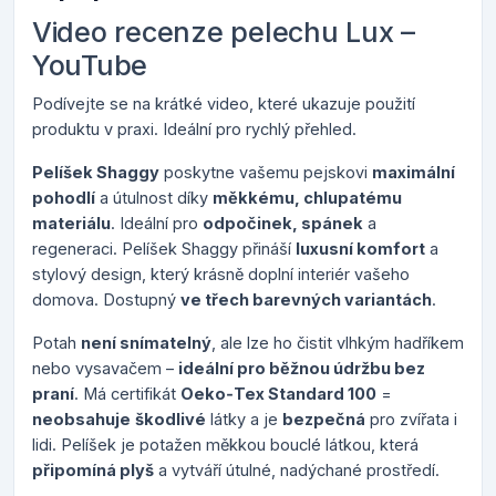
Video recenze pelechu Lux –
YouTube
Podívejte se na krátké video, které ukazuje použití
produktu v praxi. Ideální pro rychlý přehled.
Pelíšek Shaggy
poskytne vašemu pejskovi
maximální
pohodlí
a útulnost díky
měkkému, chlupatému
materiálu
. Ideální pro
odpočinek, spánek
a
regeneraci. Pelíšek Shaggy přináší
luxusní komfort
a
stylový design, který krásně doplní interiér vašeho
domova. Dostupný
ve třech barevných variantách
.
Potah
není snímatelný
, ale lze ho čistit vlhkým hadříkem
nebo vysavačem
–
ideální pro běžnou údržbu bez
praní
. Má certifikát
Oeko‑Tex Standard 100
=
neobsahuje
škodlivé
látky a je
bezpečná
pro zvířata i
lidi. Pelíšek je potažen měkkou bouclé látkou, která
připomíná plyš
a vytváří útulné, nadýchané prostředí.