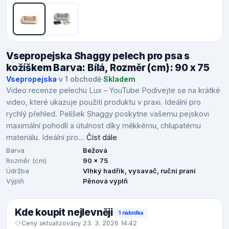
Vsepropejska Shaggy pelech pro psa s
kožíškem Barva: Bílá, Rozměr (cm): 90 x 75
Vsepropejska
·
v 1 obchodě
·
Skladem
Video recenze pelechu Lux – YouTube Podívejte se na krátké
video, které ukazuje použití produktu v praxi. Ideální pro
rychlý přehled. Pelíšek Shaggy poskytne vašemu pejskovi
maximální pohodlí a útulnost díky měkkému, chlupatému
materiálu. Ideální pro...
Číst dále
Barva
Béžová
Rozměr (cm)
90 x 75
Údržba
Vlhký hadřík, vysavač, ruční praní
Výplň
Pěnová výplň
Kde koupit nejlevněji
1 nabídka
Ceny aktualizovány 23. 3. 2026 14:42