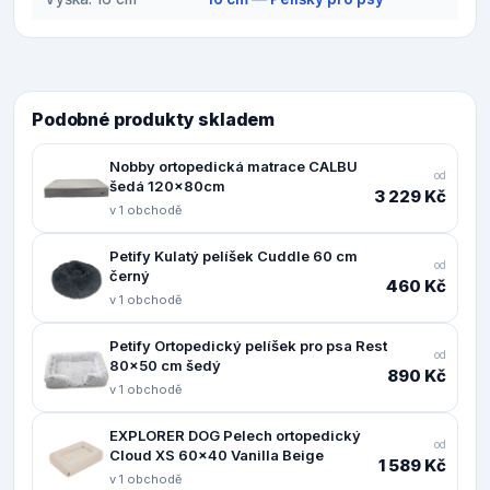
Podobné produkty skladem
Nobby ortopedická matrace CALBU
od
šedá 120x80cm
3 229 Kč
v 1 obchodě
Petify Kulatý pelíšek Cuddle 60 cm
od
černý
460 Kč
v 1 obchodě
Petify Ortopedický pelíšek pro psa Rest
od
80x50 cm šedý
890 Kč
v 1 obchodě
EXPLORER DOG Pelech ortopedický
od
Cloud XS 60x40 Vanilla Beige
1 589 Kč
v 1 obchodě