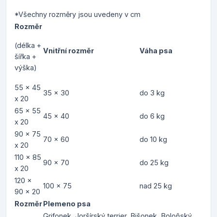
*Všechny rozměry jsou uvedeny v cm
Rozměr
(délka +
Vnitřní rozměr
Váha psa
šířka +
výška)
55 x 45
35 x 30
do 3 kg
x 20
65 x 55
45 x 40
do 6 kg
x 20
90 x 75
70 x 60
do 10 kg
x 20
110 x 85
90 x 70
do 25 kg
x 20
120 x
100 x 75
nad 25 kg
90 x 20
Rozměr
Plemeno psa
Grifonek, Joršírský terrier, Bišonek, Boloňský