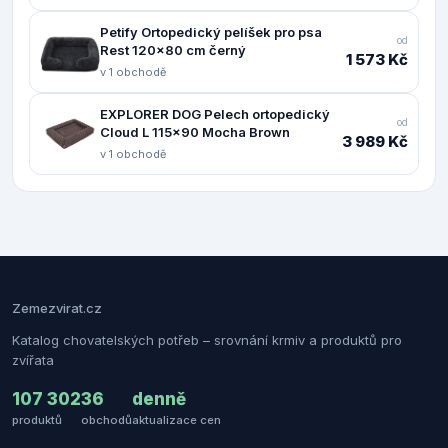
Petify Ortopedický pelíšek pro psa
od
Rest 120x80 cm černý
1 573 Kč
v 1 obchodě
EXPLORER DOG Pelech ortopedický
od
Cloud L 115x90 Mocha Brown
3 989 Kč
v 1 obchodě
Zemezvirat.cz
Katalog chovatelských potřeb – srovnání krmiv a produktů pro
zvířata
107 302
36
denně
produktů
obchodů
aktualizace cen