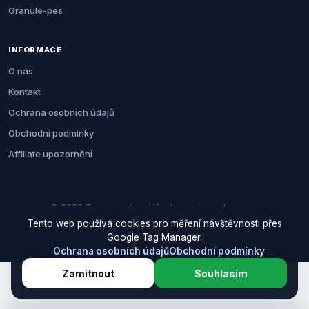
Granule-pes
INFORMACE
O nás
Kontakt
Ochrana osobních údajů
Obchodní podmínky
Affiliate upozornění
© 2026 Zemezvirat.cz. Všechna práva vyhrazena.
Tento web používá cookies pro měření návštěvnosti přes
Za nákup přes naše odkazy můžeme získat provizi. Cenu pro vás to
Google Tag Manager.
neovlivní.
Ochrana osobních údajů
Obchodní podmínky
Zamítnout
Souhlasím