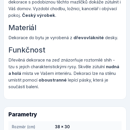
dekorace s podobiznou těchto mazlíčků dokáže zútulnit i
Váš domov. Vyzdobí chodbu, ložnici, kancelář i obývací
pokoj.
Český výrobek
.
Materiál
Dekorace do bytu je vyrobená z
dřevovláknité
desky.
Funkčnost
Dřevěná dekorace na zeď znázorňuje roztomilé shih -
tzu s jejich charakteristickými rysy. Skvěle zútulní
nudná
a holá
místa ve Vašem interiéru. Dekoraci lze na stěnu
umístit pomocí
oboustranné
lepící pásky, která je
součástí balení.
Parametry
Rozměr (cm)
38 x 30