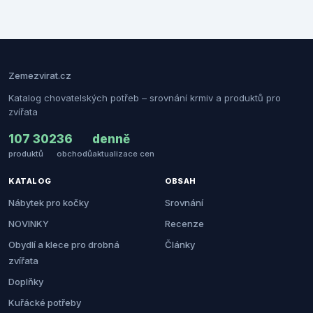
Zemezvirat.cz
Katalog chovatelských potřeb – srovnání krmiv a produktů pro
zvířata
107 302
36
denně
produktů
obchodů
aktualizace cen
KATALOG
OBSAH
Nábytek pro kočky
Srovnání
NOVINKY
Recenze
Obydlí a klece pro drobná
Články
zvířata
Doplňky
Kuřácké potřeby