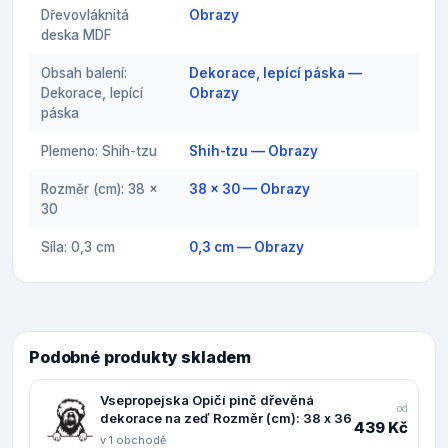
Dřevovláknitá
Obrazy
deska MDF
Obsah balení:
Dekorace, lepící páska —
Dekorace, lepící
Obrazy
páska
Plemeno: Shih-tzu
Shih-tzu — Obrazy
Rozměr (cm): 38 x
38 x 30 — Obrazy
30
Síla: 0,3 cm
0,3 cm — Obrazy
Podobné produkty skladem
Vsepropejska Opičí pinč dřevěná
od
dekorace na zeď Rozměr (cm): 38 x 36
439 Kč
v 1 obchodě