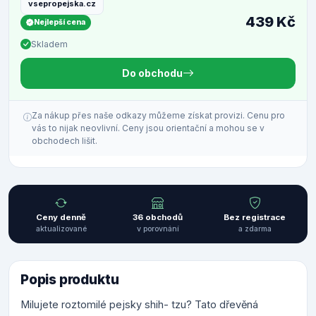
vsepropejska.cz
439 Kč
Nejlepší cena
Skladem
Do obchodu
Za nákup přes naše odkazy můžeme získat provizi. Cenu pro
vás to nijak neovlivní. Ceny jsou orientační a mohou se v
obchodech lišit.
Ceny denně
36 obchodů
Bez registrace
aktualizované
v porovnání
a zdarma
Popis produktu
Milujete roztomilé pejsky shih- tzu? Tato dřevěná