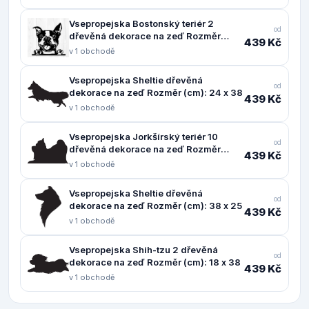
Vsepropejska Bostonský teriér 2
od
dřevěná dekorace na zeď Rozměr
439 Kč
(cm): 37 x 38
v 1 obchodě
Vsepropejska Sheltie dřevěná
od
dekorace na zeď Rozměr (cm): 24 x 38
439 Kč
v 1 obchodě
Vsepropejska Jorkšírský teriér 10
od
dřevěná dekorace na zeď Rozměr
439 Kč
(cm): 24 x 38
v 1 obchodě
Vsepropejska Sheltie dřevěná
od
dekorace na zeď Rozměr (cm): 38 x 25
439 Kč
v 1 obchodě
Vsepropejska Shih-tzu 2 dřevěná
od
dekorace na zeď Rozměr (cm): 18 x 38
439 Kč
v 1 obchodě