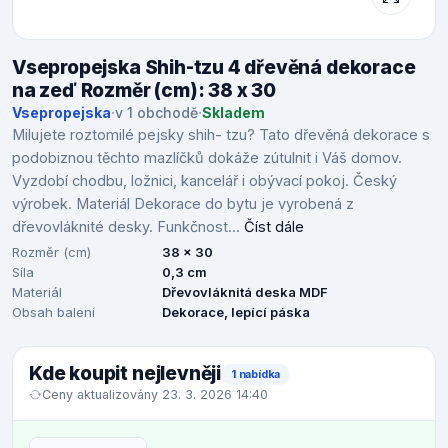
Vsepropejska Shih-tzu 4 dřevěná dekorace
na zeď Rozměr (cm): 38 x 30
Vsepropejska
·
v 1 obchodě
·
Skladem
Milujete roztomilé pejsky shih- tzu? Tato dřevěná dekorace s
podobiznou těchto mazlíčků dokáže zútulnit i Váš domov.
Vyzdobí chodbu, ložnici, kancelář i obývací pokoj. Český
výrobek. Materiál Dekorace do bytu je vyrobená z
dřevovláknité desky. Funkčnost...
Číst dále
Rozměr (cm)
38 x 30
Síla
0,3 cm
Materiál
Dřevovláknitá deska MDF
Obsah balení
Dekorace, lepící páska
Kde koupit nejlevněji
1 nabídka
Ceny aktualizovány 23. 3. 2026 14:40