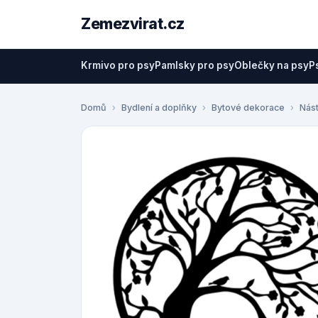
Zemezvirat.cz
Krmivo pro psy
Pamlsky pro psy
Oblečky na psy
P
Domů
Bydlení a doplňky
Bytové dekorace
Nás