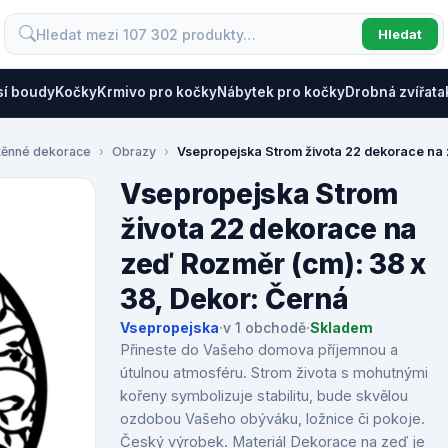
Hledat
sí boudy
Kočky
Krmivo pro kočky
Nábytek pro kočky
Drobná zvířata
těnné dekorace
Obrazy
Vsepropejska Strom života 22 dekorace na 
Vsepropejska Strom
života 22 dekorace na
zeď Rozměr (cm): 38 x
38, Dekor: Černá
Vsepropejska
·
v 1 obchodě
·
Skladem
Přineste do Vašeho domova příjemnou a
útulnou atmosféru. Strom života s mohutnými
kořeny symbolizuje stabilitu, bude skvělou
ozdobou Vašeho obýváku, ložnice či pokoje.
Český výrobek. Materiál Dekorace na zeď je