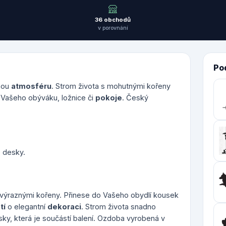
36 obchodů
v porovnání
Po
nou
atmosféru
. Strom života s mohutnými kořeny
 Vašeho obýváku, ložnice či
pokoje
. Český
é desky.
výraznými kořeny. Přinese do Vašeho obydlí kousek
tí
o elegantní
dekoraci
. Strom života snadno
sky, která je součástí balení. Ozdoba vyrobená v