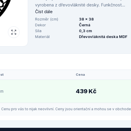
vyrobena z dřevovláknité desky. Funkčnost...
Číst dále
Rozměr (cm)
38 x 38
Dekor
Černá
Síla
0,3 cm
Materiál
Dřevovláknitá deska MDF
st
Cena
439 Kč
em
enu pro vás to nijak neovlivní. Ceny jsou orientační a mohou se v obchodech