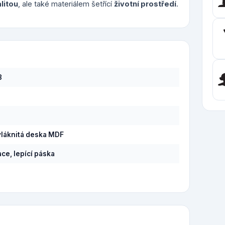
alitou
, ale také materiálem šetřící
životní prostředí
.
8
láknitá deska MDF
ce, lepící páska