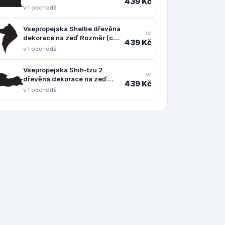
439 Kč
Rozměr (cm): 24 x 38
v 1 obchodě
Vsepropejska Sheltie dřevěná
od
dekorace na zeď Rozměr (cm):
439 Kč
38 x 25
v 1 obchodě
Vsepropejska Shih-tzu 2
od
dřevěná dekorace na zeď
439 Kč
Rozměr (cm): 18 x 38
v 1 obchodě