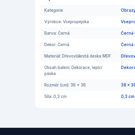
Kategorie
Obraz
Výrobce: Vsepropejska
Vsepr
Barva: Černá
Černá
Dekor: Černá
Černá
Materiál: Dřevovláknitá deska MDF
Dřevov
Obsah balení: Dekorace, lepící
Dekora
páska
Rozměr (cm): 38 x 38
38 x 3
Síla: 0,3 cm
0,3 cm