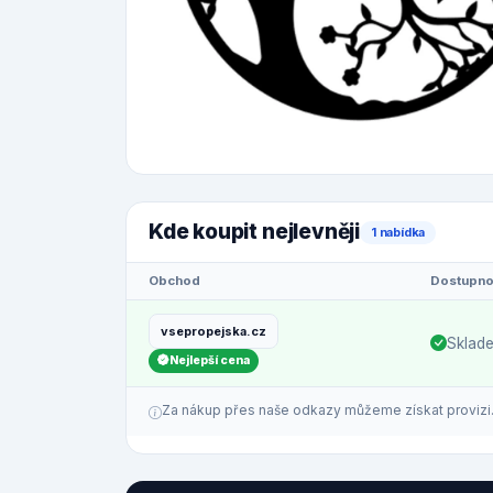
Kde koupit nejlevněji
1 nabídka
Obchod
Dostupno
vsepropejska.cz
Sklad
Nejlepší cena
Za nákup přes naše odkazy můžeme získat provizi. C