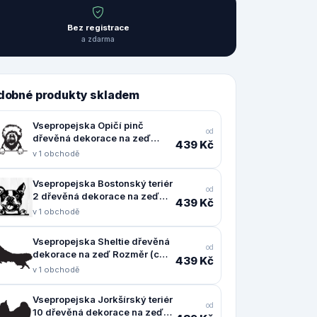
Bez registrace
a zdarma
dobné produkty skladem
Vsepropejska Opičí pinč
od
dřevěná dekorace na zeď
439 Kč
Rozměr (cm): 38 x 36
v 1 obchodě
Vsepropejska Bostonský teriér
od
2 dřevěná dekorace na zeď
439 Kč
Rozměr (cm): 37 x 38
v 1 obchodě
Vsepropejska Sheltie dřevěná
od
dekorace na zeď Rozměr (cm):
439 Kč
24 x 38
v 1 obchodě
Vsepropejska Jorkšírský teriér
od
10 dřevěná dekorace na zeď