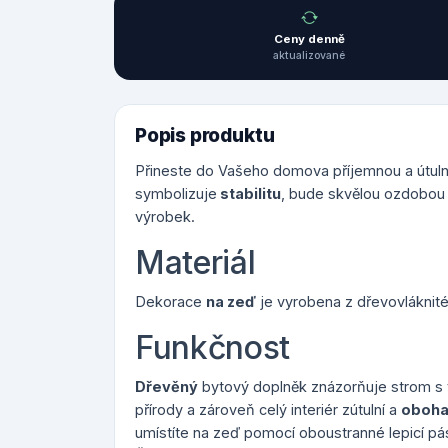
Ceny denně
aktualizované
Popis produktu
Přineste do Vašeho domova příjemnou a útul
symbolizuje
stabilitu
, bude skvělou ozdobou
výrobek.
Materiál
Dekorace
na zeď
je vyrobena z dřevovláknit
Funkčnost
Dřevěný
bytový doplněk znázorňuje strom s 
přírody a zároveň celý interiér zútulní a
oboha
umístíte na zeď pomocí oboustranné lepicí pá