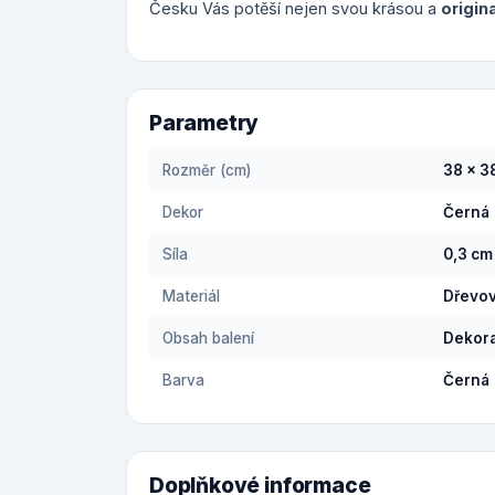
Česku Vás potěší nejen svou krásou a
origin
Parametry
Rozměr (cm)
38 x 3
Dekor
Černá
Síla
0,3 cm
Materiál
Dřevov
Obsah balení
Dekora
Barva
Černá
Doplňkové informace