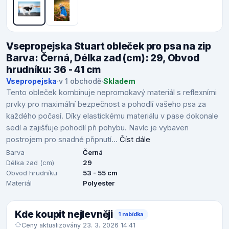
Vsepropejska Stuart obleček pro psa na zip
Barva: Černá, Délka zad (cm): 29, Obvod
hrudníku: 36 - 41 cm
Vsepropejska
·
v 1 obchodě
·
Skladem
Tento obleček kombinuje nepromokavý materiál s reflexními
prvky pro maximální bezpečnost a pohodlí vašeho psa za
každého počasí. Díky elastickému materiálu v pase dokonale
sedí a zajišťuje pohodlí při pohybu. Navíc je vybaven
postrojem pro snadné připnutí...
Číst dále
Barva
Černá
Délka zad (cm)
29
Obvod hrudníku
53 - 55 cm
Materiál
Polyester
Kde koupit nejlevněji
1 nabídka
Ceny aktualizovány 23. 3. 2026 14:41