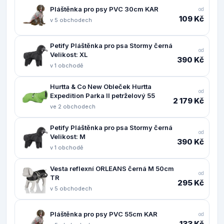
Pláštěnka pro psy PVC 30cm KAR
od
109 Kč
v 5 obchodech
Petify Pláštěnka pro psa Stormy černá
od
Velikost: XL
390 Kč
v 1 obchodě
Hurtta & Co New Obleček Hurtta
od
Expedition Parka II petrželový 55
2 179 Kč
ve 2 obchodech
Petify Pláštěnka pro psa Stormy černá
od
Velikost: M
390 Kč
v 1 obchodě
Vesta reflexní ORLEANS černá M 50cm
od
TR
295 Kč
v 5 obchodech
Pláštěnka pro psy PVC 55cm KAR
od
133 Kč