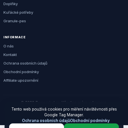
Doplňky
Kuřácké potřeby
Granule-pes
INFORMACE
O nás
Kontakt
Ochrana osobních údajů
Obchodní podmínky
Affiliate upozornění
© 2026 Zemezvirat.cz. Všechna práva vyhrazena.
Tento web používá cookies pro měření návštěvnosti přes
Za nákup přes naše odkazy můžeme získat provizi. Cenu pro vás to
Google Tag Manager.
neovlivní.
Ochrana osobních údajů
Obchodní podmínky