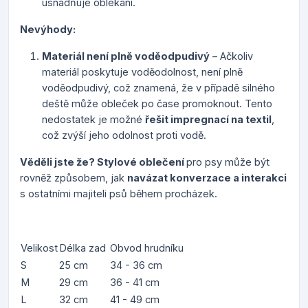
usnadňuje oblékání.
Nevýhody:
Materiál není plně voděodpudivý
– Ačkoliv
materiál poskytuje voděodolnost, není plně
voděodpudivý, což znamená, že v případě silného
deště může obleček po čase promoknout. Tento
nedostatek je možné
řešit impregnací na textil
,
což zvýší jeho odolnost proti vodě.
Věděli jste že? Stylové oblečení
pro psy může být
rovněž způsobem, jak
navázat konverzace a interakci
s ostatními majiteli psů během procházek.
Velikost
Délka zad
Obvod hrudníku
S
25 cm
34 - 36 cm
M
29 cm
36 - 41 cm
L
32 cm
41 - 49 cm