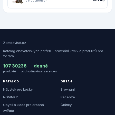
v 5 obchodech
Zemezvirat.cz
Katalog chovatelských potřeb – srovnání krmiv a produktů pro
zvířata
107 302
36
denně
produktů
obchodů
aktualizace cen
KATALOG
OBSAH
Nábytek pro kočky
Srovnání
NOVINKY
Recenze
Obydlí a klece pro drobná
Články
zvířata