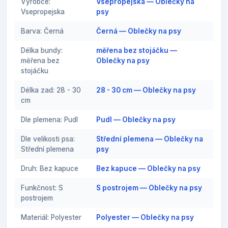
Výrobce:
Vsepropejska — Oblečky na
Vsepropejska
psy
Barva: Černá
Černá — Oblečky na psy
Délka bundy:
měřena bez stojáčku —
měřena bez
Oblečky na psy
stojáčku
Délka zad: 28 - 30
28 - 30 cm — Oblečky na psy
cm
Dle plemena: Pudl
Pudl — Oblečky na psy
Dle velikosti psa:
Střední plemena — Oblečky na
Střední plemena
psy
Druh: Bez kapuce
Bez kapuce — Oblečky na psy
Funkčnost: S
S postrojem — Oblečky na psy
postrojem
Materiál: Polyester
Polyester — Oblečky na psy