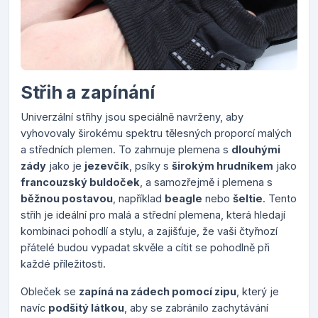
Střih a zapínání
Univerzální střihy jsou speciálně navrženy, aby
vyhovovaly širokému spektru tělesných proporcí malých
a středních plemen. To zahrnuje plemena s
dlouhými
zády
jako je
jezevčík
, psíky s
širokým hrudníkem
jako
francouzský buldoček
, a samozřejmě i plemena s
běžnou postavou
, například
beagle
nebo
šeltie
. Tento
střih je ideální pro malá a střední plemena, která hledají
kombinaci pohodlí a stylu, a zajišťuje, že vaši čtyřnozí
přátelé budou vypadat skvěle a cítit se pohodlně při
každé příležitosti.
Obleček se
zapíná na zádech pomocí zipu
, který je
navíc
podšitý látkou
, aby se zabránilo zachytávání