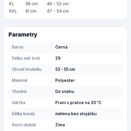
XL
38 cm
46 - 52 cm
XXL
41 cm
47 - 54 cm
Parametry
Barva
Černá
Délka zad (cm)
29
Obvod hrudníku
53 - 55 cm
Materiál
Polyester
Vhodné
Do sněhu
Údržba
Praní v pračce na 30 °C
Délka bundy
měřena bez stojáčku
Roční období
Zima