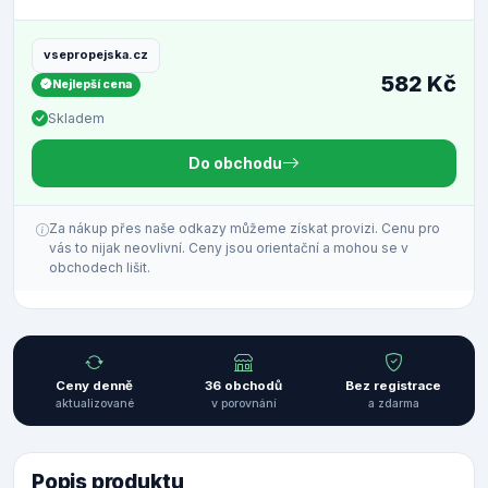
vsepropejska.cz
582 Kč
Nejlepší cena
Skladem
Do obchodu
Za nákup přes naše odkazy můžeme získat provizi. Cenu pro
vás to nijak neovlivní. Ceny jsou orientační a mohou se v
obchodech lišit.
Ceny denně
36 obchodů
Bez registrace
aktualizované
v porovnání
a zdarma
Popis produktu