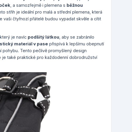
doček
, a samozřejmě i plemena s
běžnou
nto střih je ideální pro malá a střední plemena, která
že vaši čtyřnozí přátelé budou vypadat skvěle a cítit
 který je navíc
podšitý látkou
, aby se zabránilo
stický materiál v pase
přispívá k lepšímu obepnutí
í pohybu. Tento pečlivě promyšlený design
le je také praktické pro každodenní dobrodružství