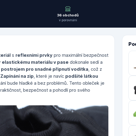
36 obchodů
v porovnání
Po
eriál
s
reflexními prvky
pro maximální bezpečnost
y
elastickému materiálu v pase
dokonale sedí a
n
postrojem pro snadné připnutí vodítka
, což z
.
Zapínání na zip
, které je navíc
podšité látkou
ékání bude hladké a bez problémů. Tento obleček je
praktičnost, bezpečnost a pohodlí pro svého