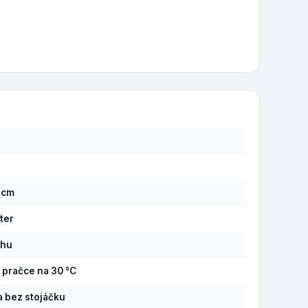
5 cm
ter
ěhu
v pračce na 30 °C
 bez stojáčku