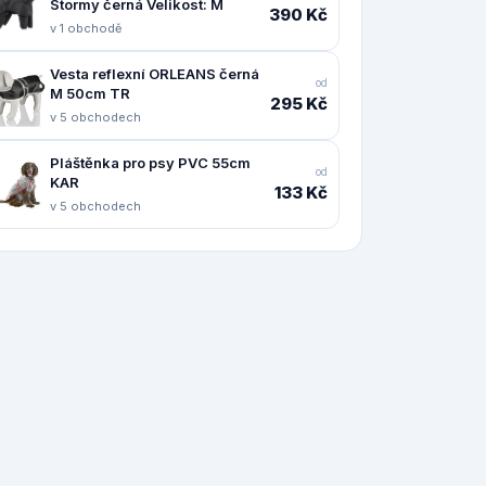
Stormy černá Velikost: M
390 Kč
v 1 obchodě
Vesta reflexní ORLEANS černá
od
M 50cm TR
295 Kč
v 5 obchodech
Pláštěnka pro psy PVC 55cm
od
KAR
133 Kč
v 5 obchodech