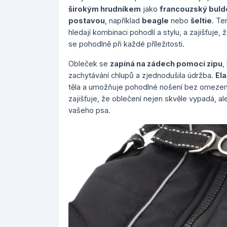
širokým hrudníkem
jako
francouzský bul
postavou
, například
beagle
nebo
šeltie
. Te
hledají kombinaci pohodlí a stylu, a zajišťuje, 
se pohodlně při každé příležitosti.
Obleček se
zapíná na zádech pomocí zipu
,
zachytávání chlupů a zjednodušila údržba.
Ela
těla a umožňuje pohodlné nošení bez omezen
zajišťuje, že oblečení nejen skvěle vypadá, a
vašeho psa.