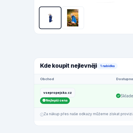
Kde koupit nejlevněji
1 nabídka
Obchod
Dostupno
vsepropejska.cz
Sklad
Nejlepší cena
Za nákup přes naše odkazy můžeme získat provizi. C