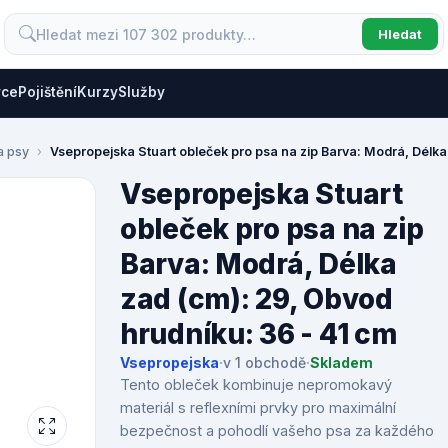
Hledat
vce
Pojištění
Kurzy
Služby
a psy
Vsepropejska Stuart obleček pro psa na zip Barva: Modrá, Délka
Vsepropejska Stuart
obleček pro psa na zip
Barva: Modrá, Délka
zad (cm): 29, Obvod
hrudníku: 36 - 41 cm
Vsepropejska
·
v 1 obchodě
·
Skladem
Tento obleček kombinuje nepromokavý
materiál s reflexními prvky pro maximální
bezpečnost a pohodlí vašeho psa za každého