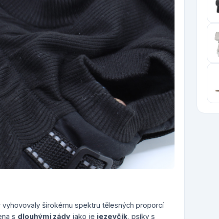
by vyhovovaly širokému spektru tělesných proporcí
ena s
dlouhými zády
jako je
jezevčík
, psíky s