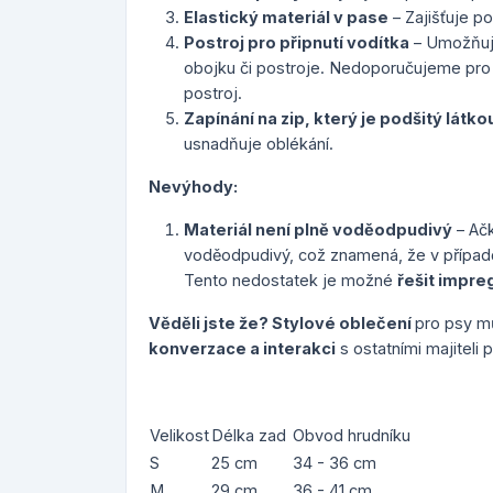
Elastický materiál v pase
– Zajišťuje p
Postroj pro připnutí vodítka
– Umožňuje
obojku či postroje. Nedoporučujeme pro p
postroj.
Zapínání na zip, který je podšitý látko
usnadňuje oblékání.
Nevýhody:
Materiál není plně voděodpudivý
– Ačk
voděodpudivý, což znamená, že v případ
Tento nedostatek je možné
řešit impreg
Věděli jste že? Stylové oblečení
pro psy m
konverzace a interakci
s ostatními majiteli
Velikost
Délka zad
Obvod hrudníku
S
25 cm
34 - 36 cm
M
29 cm
36 - 41 cm