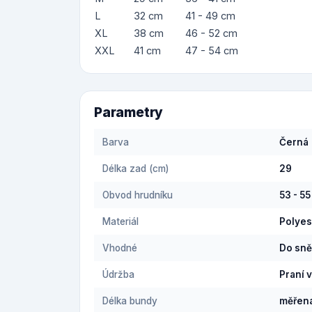
L
32 cm
41 - 49 cm
XL
38 cm
46 - 52 cm
XXL
41 cm
47 - 54 cm
Parametry
Barva
Černá
Délka zad (cm)
29
Obvod hrudníku
53 - 5
Materiál
Polyes
Vhodné
Do sn
Údržba
Praní 
Délka bundy
měřena