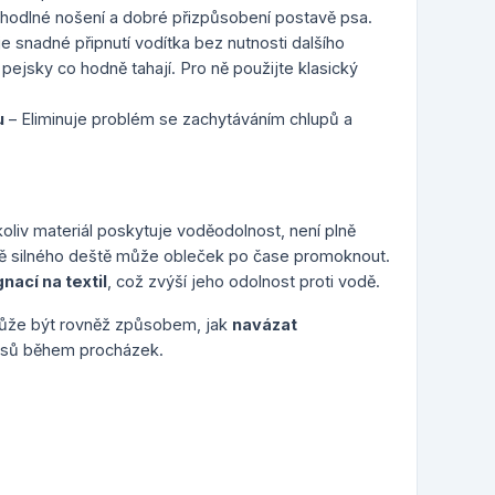
ohodlné nošení a dobré přizpůsobení postavě psa.
 snadné připnutí vodítka bez nutnosti dalšího
ejsky co hodně tahají. Pro ně použijte klasický
u
– Eliminuje problém se zachytáváním chlupů a
oliv materiál poskytuje voděodolnost, není plně
ě silného deště může obleček po čase promoknout.
nací na textil
, což zvýší jeho odolnost proti vodě.
ůže být rovněž způsobem, jak
navázat
 psů během procházek.