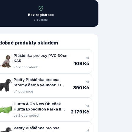
Bez registrace
a zdarma
dobné produkty skladem
Pláštěnka pro psy PVC 30cm
od
KAR
109 Kč
v 5 obchodech
Petify Pláštěnka pro psa
od
Stormy černá Velikost: XL
390 Kč
v 1 obchodě
Hurtta & Co New Obleček
od
Hurtta Expedition Parka II
2 179 Kč
petrželový 55
ve 2 obchodech
Petify Pláštěnka pro psa
od