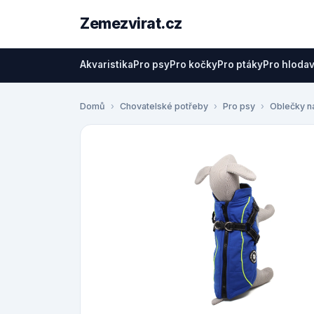
Zemezvirat.cz
Akvaristika
Pro psy
Pro kočky
Pro ptáky
Pro hloda
Domů
Chovatelské potřeby
Pro psy
Oblečky n