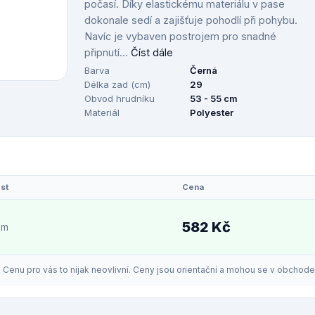
počasí. Díky elastickému materiálu v pase
dokonale sedí a zajišťuje pohodlí při pohybu.
Navíc je vybaven postrojem pro snadné
připnutí...
Číst dále
Barva
Černá
Délka zad (cm)
29
Obvod hrudníku
53 - 55 cm
Materiál
Polyester
st
Cena
582 Kč
em
enu pro vás to nijak neovlivní. Ceny jsou orientační a mohou se v obchodech