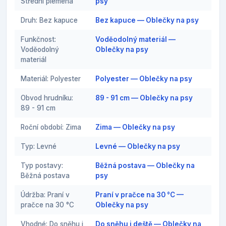
Střední plemena
psy
Druh: Bez kapuce
Bez kapuce — Oblečky na psy
Funkčnost:
Voděodolný materiál —
Voděodolný
Oblečky na psy
materiál
Materiál: Polyester
Polyester — Oblečky na psy
Obvod hrudníku:
89 - 91 cm — Oblečky na psy
89 - 91 cm
Roční období: Zima
Zima — Oblečky na psy
Typ: Levné
Levné — Oblečky na psy
Typ postavy:
Běžná postava — Oblečky na
Běžná postava
psy
Údržba: Praní v
Praní v pračce na 30 °C —
pračce na 30 °C
Oblečky na psy
Vhodné: Do sněhu i
Do sněhu i deště — Oblečky na