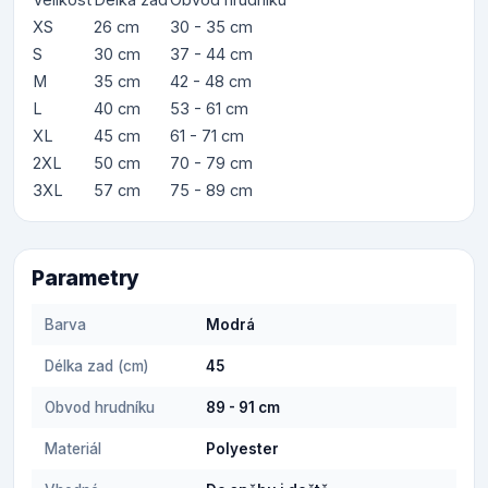
XS
26 cm
30 - 35 cm
S
30 cm
37 - 44 cm
M
35 cm
42 - 48 cm
L
40 cm
53 - 61 cm
XL
45 cm
61 - 71 cm
2XL
50 cm
70 - 79 cm
3XL
57 cm
75 - 89 cm
Parametry
Barva
Modrá
Délka zad (cm)
45
Obvod hrudníku
89 - 91 cm
Materiál
Polyester