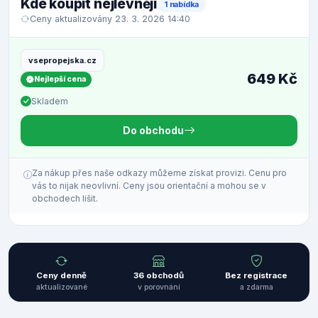
Kde koupit nejlevněji
1 nabídka
Ceny aktualizovány 23. 3. 2026 14:40
vsepropejska.cz
649 Kč
Nejlepší cena
Skladem
Do obchodu
Za nákup přes naše odkazy můžeme získat provizi. Cenu pro
vás to nijak neovlivní. Ceny jsou orientační a mohou se v
obchodech lišit.
Ceny denně
36 obchodů
Bez registrace
aktualizované
v porovnání
a zdarma