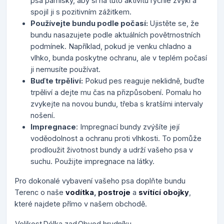
psa pamlsky, aby si na tuto aktivitu rychle zvykl a
spojil ji s pozitivním zážitkem.
Používejte bundu podle počasí:
Ujistěte se, že
bundu nasazujete podle aktuálních povětrnostních
podmínek. Například, pokud je venku chladno a
vlhko, bunda poskytne ochranu, ale v teplém počasí
ji nemusíte používat.
Buďte trpěliví:
Pokud pes reaguje neklidně, buďte
trpěliví a dejte mu čas na přizpůsobení. Pomalu ho
zvykejte na novou bundu, třeba s kratšími intervaly
nošení.
Impregnace
: Impregnací bundy zvýšíte její
voděodolnost a ochranu proti vlhkosti. To pomůže
prodloužit životnost bundy a udrží vašeho psa v
suchu. Použijte impregnace na látky.
Pro dokonalé vybavení vašeho psa doplňte bundu
Terenc o naše
vodítka
,
postroje
a
svítící
obojky
,
které najdete přímo v našem obchodě.
Velikost
Délka zad
Obvod hrudníku