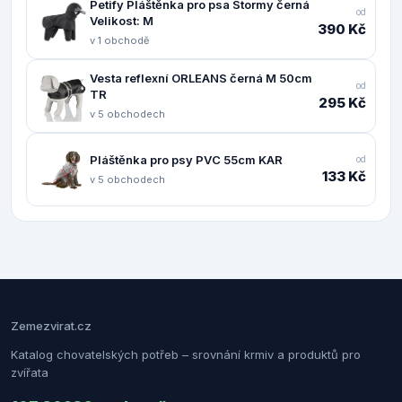
Petify Pláštěnka pro psa Stormy černá
od
Velikost: M
390 Kč
v 1 obchodě
Vesta reflexní ORLEANS černá M 50cm
od
TR
295 Kč
v 5 obchodech
Pláštěnka pro psy PVC 55cm KAR
od
133 Kč
v 5 obchodech
Zemezvirat.cz
Katalog chovatelských potřeb – srovnání krmiv a produktů pro
zvířata