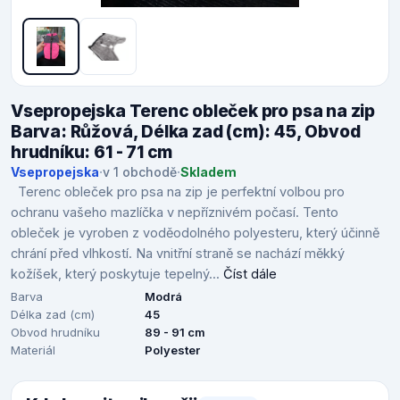
Vsepropejska Terenc obleček pro psa na zip
Barva: Růžová, Délka zad (cm): 45, Obvod
hrudníku: 61 - 71 cm
Vsepropejska
·
v 1 obchodě
·
Skladem
Terenc obleček pro psa na zip je perfektní volbou pro
ochranu vašeho mazlíčka v nepříznivém počasí. Tento
obleček je vyroben z voděodolného polyesteru, který účinně
chrání před vlhkostí. Na vnitřní straně se nachází měkký
kožíšek, který poskytuje tepelný...
Číst dále
Barva
Modrá
Délka zad (cm)
45
Obvod hrudníku
89 - 91 cm
Materiál
Polyester