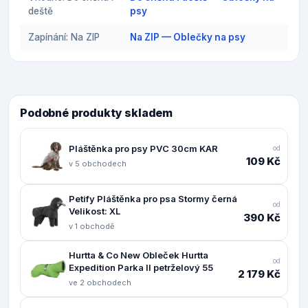
deště
psy
Zapínání: Na ZIP
Na ZIP — Oblečky na psy
Podobné produkty skladem
Pláštěnka pro psy PVC 30cm KAR
od
109 Kč
v 5 obchodech
Petify Pláštěnka pro psa Stormy černá
od
Velikost: XL
390 Kč
v 1 obchodě
Hurtta & Co New Obleček Hurtta
od
Expedition Parka II petrželový 55
2 179 Kč
ve 2 obchodech