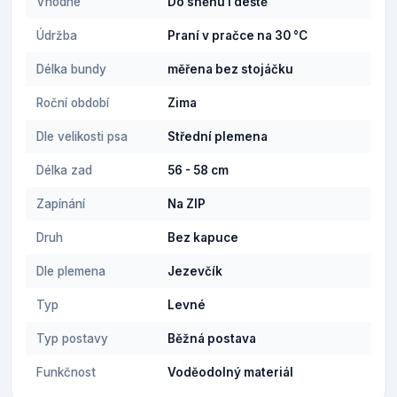
Vhodné
Do sněhu i deště
Údržba
Praní v pračce na 30 °C
Délka bundy
měřena bez stojáčku
Roční období
Zima
Dle velikosti psa
Střední plemena
Délka zad
56 - 58 cm
Zapínání
Na ZIP
Druh
Bez kapuce
Dle plemena
Jezevčík
Typ
Levné
Typ postavy
Běžná postava
Funkčnost
Voděodolný materiál