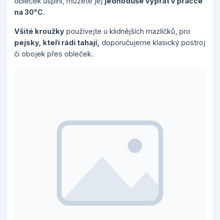
obleček ušpiní, můžete jej
jednoduše vyprat v pračce
na 30°C
.
Všité kroužky
používejte u klidnějších mazlíčků, pro
pejsky, kteří rádi tahají,
doporučujeme klasický postroj
či obojek přes obleček.