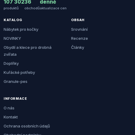
107 302
36
denně
produktů
obchodů
aktualizace cen
KATALOG
OBSAH
Nábytek pro kočky
Srovnání
NOVINKY
Recenze
Obydlí a klece pro drobná
Články
zvířata
Doplňky
Kuřácké potřeby
Granule-pes
INFORMACE
O nás
Kontakt
Ochrana osobních údajů