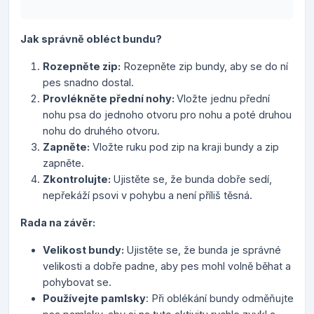
Jak správně obléct bundu?
Rozepněte zip:
Rozepněte zip bundy, aby se do ní
pes snadno dostal.
Provlékněte přední nohy:
Vložte jednu přední
nohu psa do jednoho otvoru pro nohu a poté druhou
nohu do druhého otvoru.
Zapněte:
Vložte ruku pod zip na kraji bundy a zip
zapněte.
Zkontrolujte:
Ujistěte se, že bunda dobře sedí,
nepřekáží psovi v pohybu a není příliš těsná.
Rada na závěr:
Velikost bundy:
Ujistěte se, že bunda je správné
velikosti a dobře padne, aby pes mohl volně běhat a
pohybovat se.
Používejte pamlsky
: Při oblékání bundy odměňujte