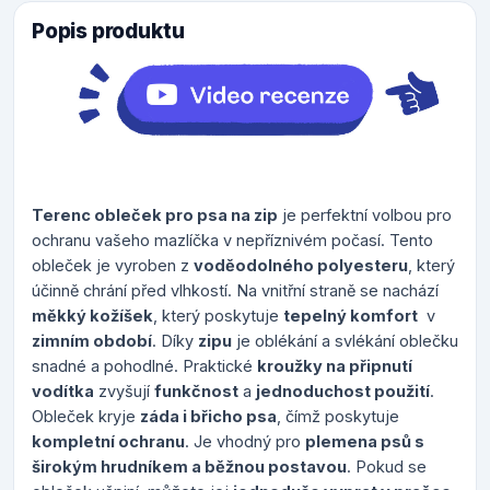
Popis produktu
Terenc obleček pro psa na zip
je perfektní volbou pro
ochranu vašeho mazlíčka v nepříznivém počasí. Tento
obleček je vyroben z
voděodolného polyesteru
, který
účinně chrání před vlhkostí. Na vnitřní straně se nachází
měkký kožíšek
, který poskytuje
tepelný komfort
v
zimním období
. Díky
zipu
je oblékání a svlékání oblečku
snadné a pohodlné. Praktické
kroužky na připnutí
vodítka
zvyšují
funkčnost
a
jednoduchost použití
.
Obleček kryje
záda i břicho psa
, čímž poskytuje
kompletní ochranu
. Je vhodný pro
plemena psů s
širokým hrudníkem a běžnou postavou
. Pokud se