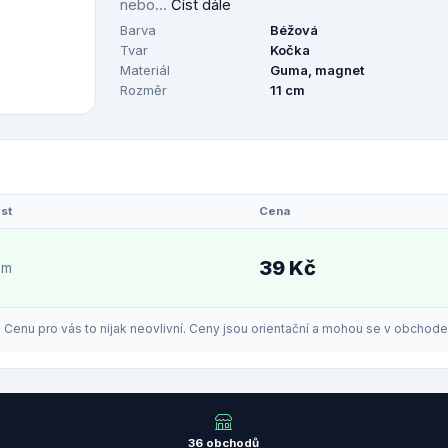
nebo...
Číst dále
Barva
Béžová
Tvar
Kočka
Materiál
Guma, magnet
Rozměr
11 cm
st
Cena
39 Kč
em
enu pro vás to nijak neovlivní. Ceny jsou orientační a mohou se v obchodech
36 obchodů