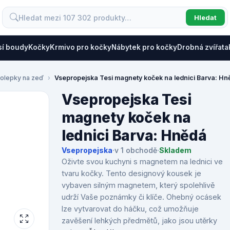
Hledat
sí boudy
Kočky
Krmivo pro kočky
Nábytek pro kočky
Drobná zvířata
olepky na zeď
Vsepropejska Tesi magnety koček na lednici Barva: Hn
Vsepropejska Tesi
magnety koček na
lednici Barva: Hnědá
Vsepropejska
·
v 1 obchodě
·
Skladem
Oživte svou kuchyni s magnetem na lednici ve
tvaru kočky. Tento designový kousek je
vybaven silným magnetem, který spolehlivě
udrží Vaše poznámky či klíče. Ohebný ocásek
lze vytvarovat do háčku, což umožňuje
zavěšení lehkých předmětů, jako jsou utěrky