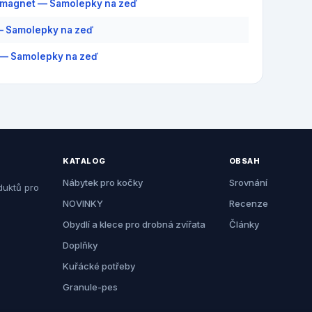
 magnet — Samolepky na zeď
— Samolepky na zeď
— Samolepky na zeď
KATALOG
OBSAH
Nábytek pro kočky
Srovnání
duktů pro
NOVINKY
Recenze
Obydlí a klece pro drobná zvířata
Články
Doplňky
Kuřácké potřeby
Granule-pes