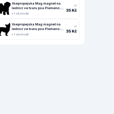
Vsepropejska Mag magnet na
od
lednici ve tvaru psa Plemeno:
35 Kč
Boloňský psík
v 1 obchodě
Vsepropejska Mag magnet na
od
lednici ve tvaru psa Plemeno:
35 Kč
Jorkšírský teriér
v 1 obchodě