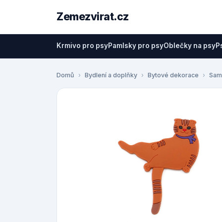
Zemezvirat.cz
Krmivo pro psy
Pamlsky pro psy
Oblečky na psy
P
Domů
Bydlení a doplňky
Bytové dekorace
Sam