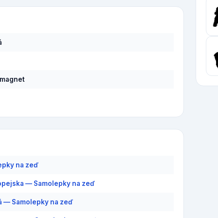
á
 magnet
epky na zeď
pejska — Samolepky na zeď
á — Samolepky na zeď