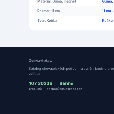
Materiál: Guma, magnet
Guma,
Rozměr: 11 cm
11 cm 
Tvar: Kočka
Kočka 
Zemezvirat.cz
Katalog chovatelských potřeb – srovnání krmiv a pro
zvířata
107 302
36
denně
produktů
obchodů
aktualizace cen