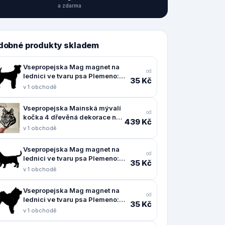
a zdarma
dobné produkty skladem
Vsepropejska Mag magnet na
od
lednici ve tvaru psa Plemeno:
35 Kč
Erdelteriér
v 1 obchodě
Vsepropejska Mainská mývalí
od
kočka 4 dřevěná dekorace na
439 Kč
zeď Rozměr (cm): 38 x 30
v 1 obchodě
Vsepropejska Mag magnet na
od
lednici ve tvaru psa Plemeno:
35 Kč
Baset
v 1 obchodě
Vsepropejska Mag magnet na
od
lednici ve tvaru psa Plemeno:
35 Kč
Čau čau
v 1 obchodě