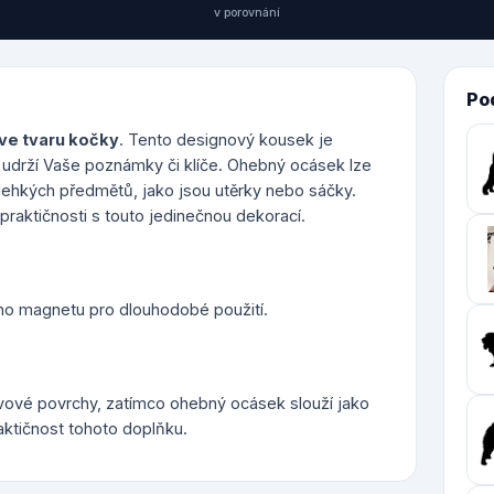
v porovnání
Po
ve tvaru kočky
. Tento designový kousek je
ě udrží Vaše poznámky či klíče. Ohebný ocásek lze
lehkých předmětů, jako jsou utěrky nebo sáčky.
raktičnosti s touto jedinečnou dekorací.
ího magnetu pro dlouhodobé použití.
ovové povrchy, zatímco ohebný ocásek slouží jako
aktičnost tohoto doplňku.