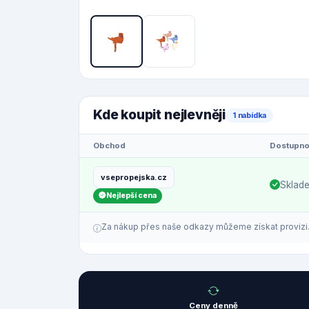
Kde koupit nejlevněji
1 nabídka
Obchod
Dostupno
vsepropejska.cz
Sklad
Nejlepší cena
Za nákup přes naše odkazy můžeme získat provizi. C
Ceny denně