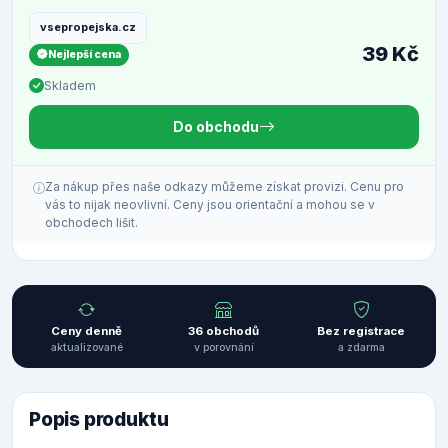
vsepropejska.cz
39 Kč
Nejlepší cena
Skladem
Do obchodu
Za nákup přes naše odkazy můžeme získat provizi. Cenu pro
vás to nijak neovlivní. Ceny jsou orientační a mohou se v
obchodech lišit.
Ceny denně
36 obchodů
Bez registrace
aktualizované
v porovnání
a zdarma
Popis produktu