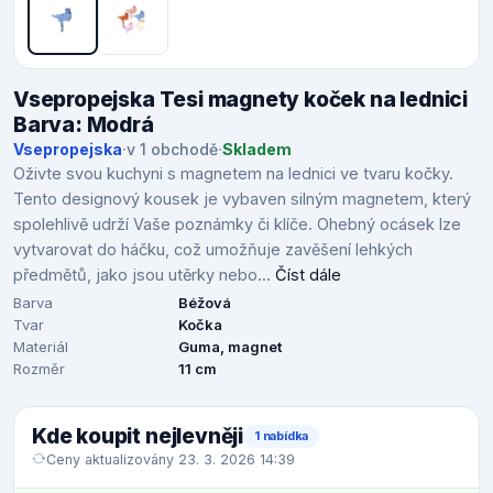
Vsepropejska Tesi magnety koček na lednici
Barva: Modrá
Vsepropejska
·
v 1 obchodě
·
Skladem
Oživte svou kuchyni s magnetem na lednici ve tvaru kočky.
Tento designový kousek je vybaven silným magnetem, který
spolehlivě udrží Vaše poznámky či klíče. Ohebný ocásek lze
vytvarovat do háčku, což umožňuje zavěšení lehkých
předmětů, jako jsou utěrky nebo...
Číst dále
Barva
Béžová
Tvar
Kočka
Materiál
Guma, magnet
Rozměr
11 cm
Kde koupit nejlevněji
1 nabídka
Ceny aktualizovány 23. 3. 2026 14:39