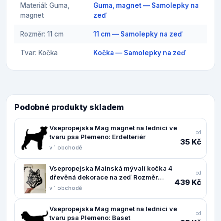
Materiál: Guma,
Guma, magnet — Samolepky na
magnet
zeď
Rozměr: 11 cm
11 cm — Samolepky na zeď
Tvar: Kočka
Kočka — Samolepky na zeď
Podobné produkty skladem
Vsepropejska Mag magnet na lednici ve
od
tvaru psa Plemeno: Erdelteriér
35 Kč
v 1 obchodě
Vsepropejska Mainská mývalí kočka 4
od
dřevěná dekorace na zeď Rozměr
439 Kč
(cm): 38 x 30
v 1 obchodě
Vsepropejska Mag magnet na lednici ve
od
tvaru psa Plemeno: Baset