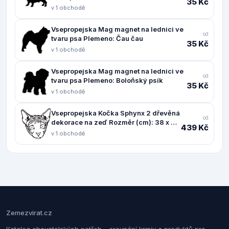
35 Kč
v 1 obchodě
Vsepropejska Mag magnet na lednici ve
od
tvaru psa Plemeno: Čau čau
35 Kč
v 1 obchodě
Vsepropejska Mag magnet na lednici ve
od
tvaru psa Plemeno: Boloňský psík
35 Kč
v 1 obchodě
Vsepropejska Kočka Sphynx 2 dřevěná
od
dekorace na zeď Rozměr (cm): 38 x 37,
439 Kč
Dekor: Černá
v 1 obchodě
Zemezvirat.cz