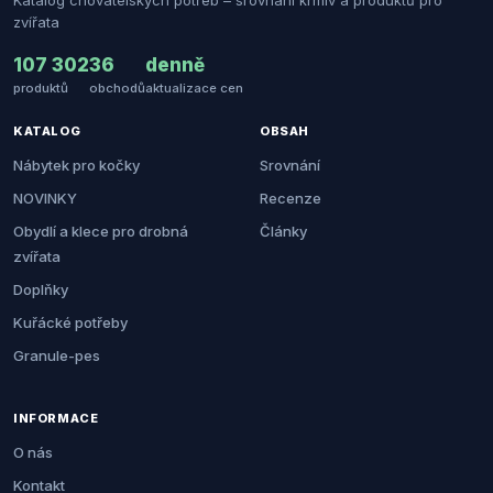
Katalog chovatelských potřeb – srovnání krmiv a produktů pro
zvířata
107 302
36
denně
produktů
obchodů
aktualizace cen
KATALOG
OBSAH
Nábytek pro kočky
Srovnání
NOVINKY
Recenze
Obydlí a klece pro drobná
Články
zvířata
Doplňky
Kuřácké potřeby
Granule-pes
INFORMACE
O nás
Kontakt