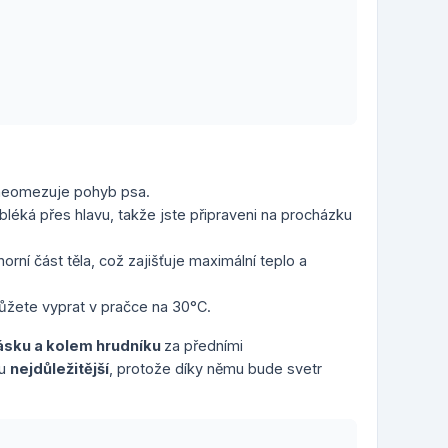
 neomezuje pohyb psa.
léká přes hlavu, takže jste připraveni na procházku
orní část těla, což zajišťuje maximální teplo a
můžete vyprat v pračce na 30°C.
ásku a kolem hrudníku
za předními
ru
nejdůležitější
, protože díky němu bude svetr