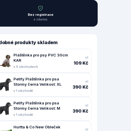
Bez registrace
a zdarma
dobné produkty skladem
Pláštěnka pro psy PVC 30cm
od
KAR
109 Kč
v 5 obchodech
Petify Pláštěnka pro psa
od
Stormy černá Velikost: XL
390 Kč
v 1 obchodě
Petify Pláštěnka pro psa
od
Stormy černá Velikost: M
390 Kč
v 1 obchodě
Hurtta & Co New Obleček
od