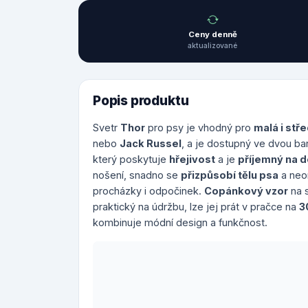
Ceny denně
aktualizované
Popis produktu
Svetr
Thor
pro psy je vhodný pro
malá i stř
nebo
Jack Russel
, a je dostupný ve dvou ba
který poskytuje
hřejivost
a je
příjemný na 
nošení, snadno se
přizpůsobí tělu psa
a neom
procházky i odpočinek.
Copánkový vzor
na s
praktický na údržbu, lze jej prát v pračce na
3
kombinuje módní design a funkčnost.