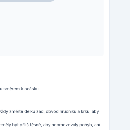
etu směrem k ocásku.
ždy změřte délku zad, obvod hrudníku a krku, aby
eměly být příliš těsné, aby neomezovaly pohyb, ani