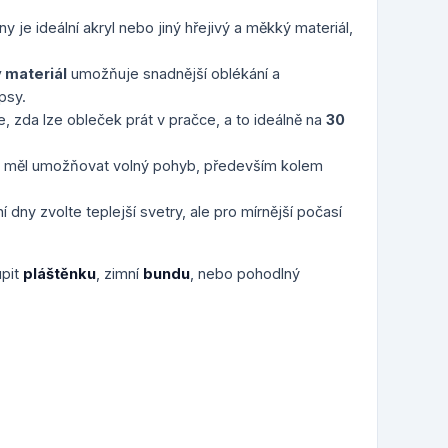
y je ideální akryl nebo jiný hřejivý a měkký materiál,
 materiál
umožňuje snadnější oblékání a
psy.
e, zda lze obleček prát v pračce, a to ideálně na
30
y měl umožňovat volný pohyb, především kolem
í dny zvolte teplejší svetry, ale pro mírnější počasí
upit
pláštěnku
, zimní
bundu
, nebo pohodlný