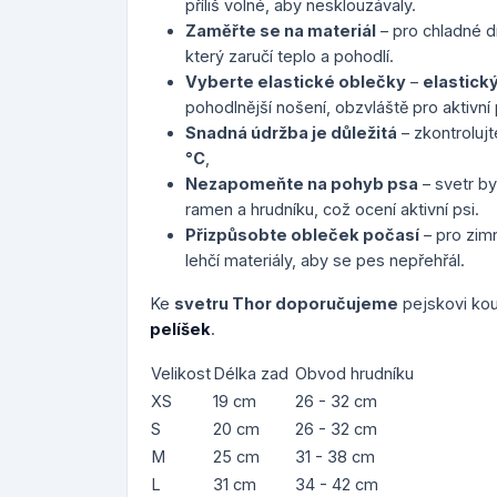
příliš volné, aby nesklouzávaly.
Zaměřte se na materiál
– pro chladné dn
který zaručí teplo a pohodlí.
Vyberte elastické oblečky
–
elastický
pohodlnější nošení, obzvláště pro aktivní 
Snadná údržba je důležitá
– zkontrolujt
°C
,
Nezapomeňte na pohyb psa
– svetr b
ramen a hrudníku, což ocení aktivní psi.
Přizpůsobte obleček počasí
– pro zimn
lehčí materiály, aby se pes nepřehřál.
Ke
svetru Thor doporučujeme
pejskovi ko
pelíšek
.
Velikost
Délka zad
Obvod hrudníku
XS
19 cm
26 - 32 cm
S
20 cm
26 - 32 cm
M
25 cm
31 - 38 cm
L
31 cm
34 - 42 cm