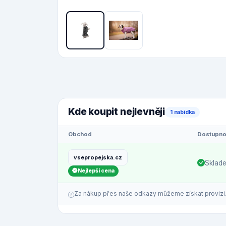
Kde koupit nejlevněji
1 nabídka
Obchod
Dostupno
vsepropejska.cz
Sklad
Nejlepší cena
Za nákup přes naše odkazy můžeme získat provizi. C