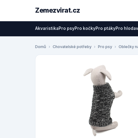
Zemezvirat.cz
Akvaristika
Pro psy
Pro kočky
Pro ptáky
Pro hloda
Domů
Chovatelské potřeby
Pro psy
Oblečky n