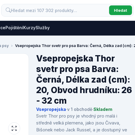
Hledat
vce
Pojištění
Kurzy
Služby
a psy
Vsepropejska Thor svetr pro psa Barva: Černá, Délka zad (cm): 
Vsepropejska Thor
svetr pro psa Barva:
Černá, Délka zad (cm):
20, Obvod hrudníku: 26
- 32 cm
Vsepropejska
·
v 1 obchodě
·
Skladem
Svetr Thor pro psy je vhodný pro malá i
středně velká plemena, jako jsou Čivava,
Bišonek nebo Jack Russel, a je dostupný ve