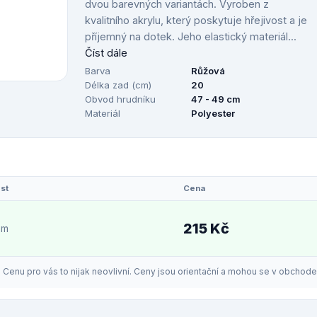
dvou barevných variantách. Vyroben z
kvalitního akrylu, který poskytuje hřejivost a je
příjemný na dotek. Jeho elastický materiál...
Číst dále
Barva
Růžová
Délka zad (cm)
20
Obvod hrudníku
47 - 49 cm
Materiál
Polyester
st
Cena
215 Kč
em
enu pro vás to nijak neovlivní. Ceny jsou orientační a mohou se v obchodech