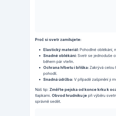
Proč si svetr zamilujete:
Elastický materiál:
Pohodlné oblékání,
Snadné oblékání:
Svetr se jednoduše ob
během pár vteřin.
Ochrana hřbetu i bříška:
Zakrývá celou h
pohodlí.
Snadná údržba:
V případě zašpinění ji 
Náš tip:
Změřte pejska od konce krku k oc
tlapkami.
Obvod hrudníku je
při výběru svet
správně sedět.