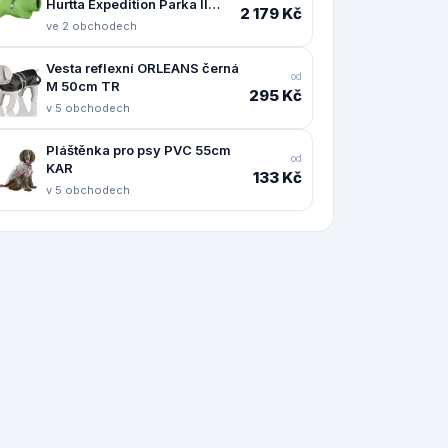
Hurtta Expedition Parka II
2 179 Kč
petrželový 55
ve 2 obchodech
Vesta reflexní ORLEANS černá
od
M 50cm TR
295 Kč
v 5 obchodech
Pláštěnka pro psy PVC 55cm
od
KAR
133 Kč
v 5 obchodech