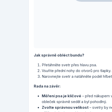
Jak správně obléct bundu?
Přetáhněte svetr přes hlavu psa.
Vsuňte přední nohy do otvorů pro tlapky.
Narovnejte svetr a natáhněte podél hřb
Rada na závěr:
Měření psa je klíčové
– před nákupem v
obleček správně seděl a byl pohodlný.
Zvolte správnou velikost
– svetry by n