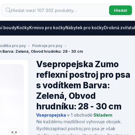
Hledat
sí boudy
Kočky
Krmivo pro kočky
Nábytek pro kočky
Drobná zvířata
odítka pro psy
Postroje pro psy
m Barva: Zelená, Obvod hrudníku: 28 - 30 cm
Vsepropejska Zumo
reflexní postroj pro psa
s vodítkem Barva:
Zelená, Obvod
hrudníku: 28 - 30 cm
Vsepropejska
·
v 1 obchodě
·
Skladem
Ne každému mazlíčkovi vyhovuje obojek.
Rychlozapínací postroj pro psa je však