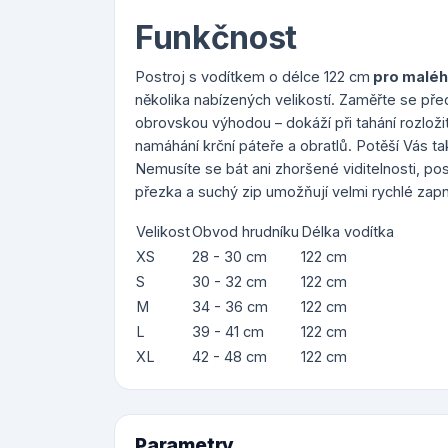
Funkčnost
Postroj s vodítkem o délce 122 cm
pro maléh
několika nabízených velikostí. Zaměřte se př
obrovskou výhodou – dokáží při tahání rozloži
namáhání krční páteře a obratlů. Potěší Vás ta
Nemusíte se bát ani zhoršené viditelnosti, po
přezka a suchý zip umožňují velmi rychlé zapn
Velikost
Obvod hrudníku
Délka vodítka
XS
28 - 30 cm
122 cm
S
30 - 32 cm
122 cm
M
34 - 36 cm
122 cm
L
39 - 41 cm
122 cm
XL
42 - 48 cm
122 cm
Parametry