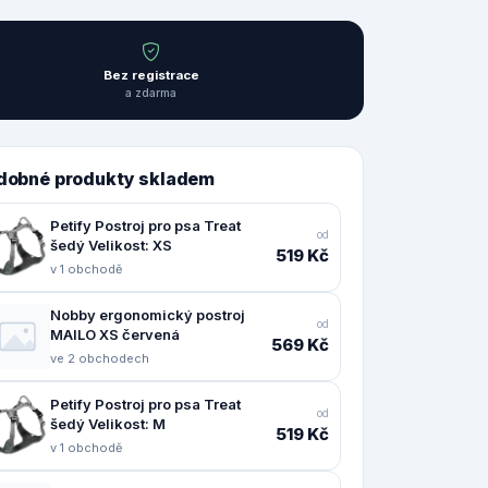
Bez registrace
a zdarma
dobné produkty skladem
Petify Postroj pro psa Treat
od
šedý Velikost: XS
519 Kč
v 1 obchodě
Nobby ergonomický postroj
od
MAILO XS červená
569 Kč
ve 2 obchodech
Petify Postroj pro psa Treat
od
šedý Velikost: M
519 Kč
v 1 obchodě