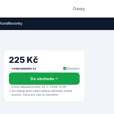
Články
Koně
Novinky
225 Kč
vsepropejska.cz
Skladem
Do obchodu
Ceny aktualizovány 23. 3. 2026 14:39
Za nákup přes naše odkazy můžeme získat
provizi. Cenu pro vás to neovlivní.