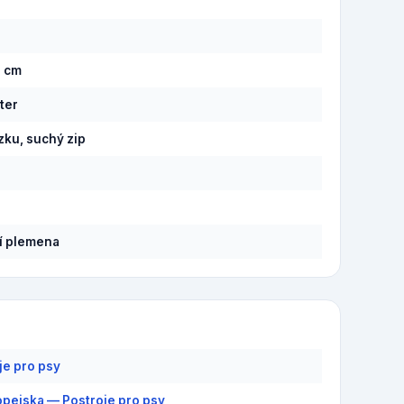
á
9 cm
ter
zku, suchý zip
í plemena
je pro psy
pejska — Postroje pro psy