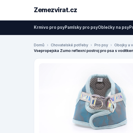
Zemezvirat.cz
Krmivo pro psy
Pamlsky pro psy
Oblečky na psy
P
Domů
Chovatelské potřeby
Pro psy
Obojky a v
Vsepropejska Zumo reflexní postroj pro psa s vodítke