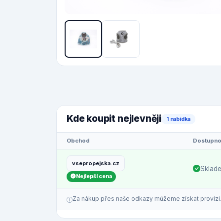
Kde koupit nejlevněji
1 nabídka
Obchod
Dostupno
vsepropejska.cz
Sklad
Nejlepší cena
Za nákup přes naše odkazy můžeme získat provizi. C