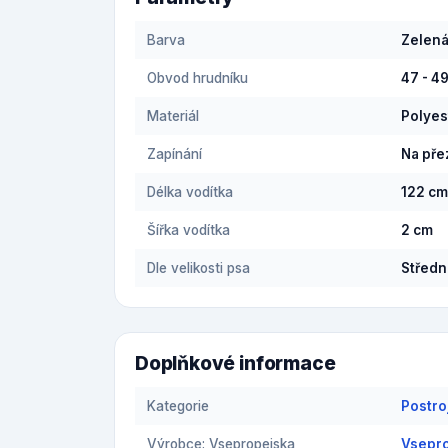
Barva
Zelen
Obvod hrudníku
47 - 4
Materiál
Polyes
Zapínání
Na pře
Délka vodítka
122 cm
Šířka vodítka
2 cm
Dle velikosti psa
Středn
Doplňkové informace
Kategorie
Postro
Výrobce: Vsepropejska
Vsepro