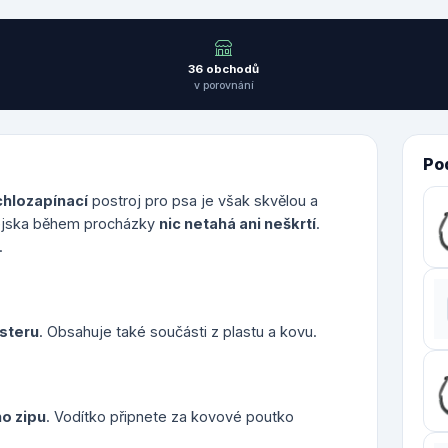
36 obchodů
v porovnání
Po
hlozapínací
postroj pro psa je však skvělou a
pejska během procházky
nic netahá ani neškrtí
.
.
steru
. Obsahuje také součásti z plastu a kovu.
o zipu
. Vodítko připnete za kovové poutko