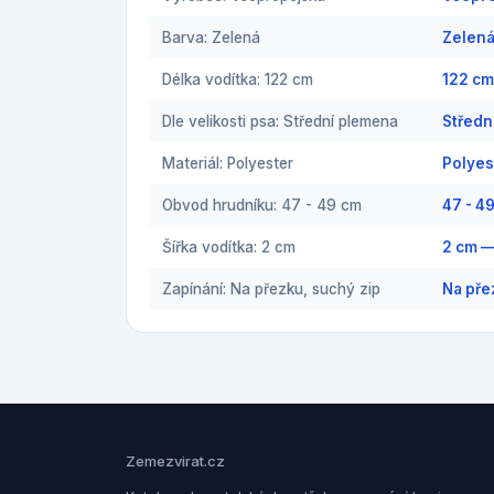
Barva: Zelená
Zelená
Délka vodítka: 122 cm
122 cm
Dle velikosti psa: Střední plemena
Středn
Materiál: Polyester
Polyes
Obvod hrudníku: 47 - 49 cm
47 - 4
Šířka vodítka: 2 cm
2 cm —
Zapínání: Na přezku, suchý zip
Na pře
Zemezvirat.cz