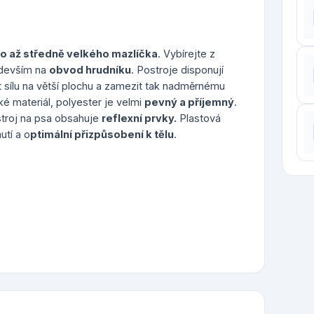
o až středně velkého mazlíčka
. Vybírejte z
edevším na
obvod hrudníku
. Postroje disponují
t sílu na větší plochu a zamezit tak nadměrnému
ké materiál, polyester je velmi
pevný a příjemný
.
stroj na psa obsahuje
reflexní prvky.
Plastová
utí a o
ptimální přizpůsobení k tělu
.