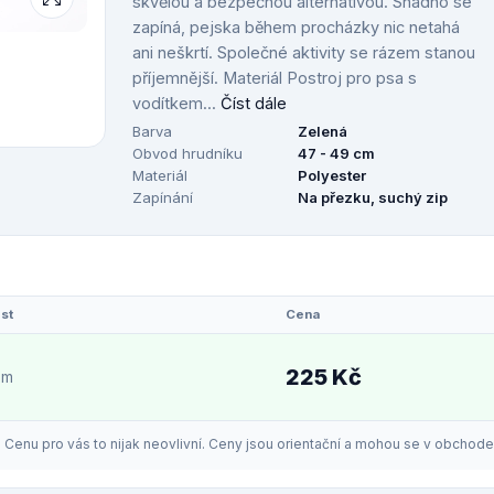
skvělou a bezpečnou alternativou. Snadno se
zapíná, pejska během procházky nic netahá
ani neškrtí. Společné aktivity se rázem stanou
příjemnější. Materiál Postroj pro psa s
vodítkem...
Číst dále
Barva
Zelená
Obvod hrudníku
47 - 49 cm
Materiál
Polyester
Zapínání
Na přezku, suchý zip
st
Cena
225 Kč
em
enu pro vás to nijak neovlivní. Ceny jsou orientační a mohou se v obchodech