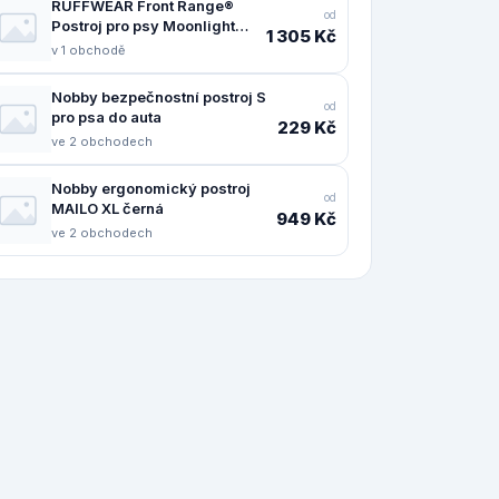
RUFFWEAR Front Range®
od
Postroj pro psy Moonlight
1 305 Kč
Mountains M
v 1 obchodě
Nobby bezpečnostní postroj S
od
pro psa do auta
229 Kč
ve 2 obchodech
Nobby ergonomický postroj
od
MAILO XL černá
949 Kč
ve 2 obchodech