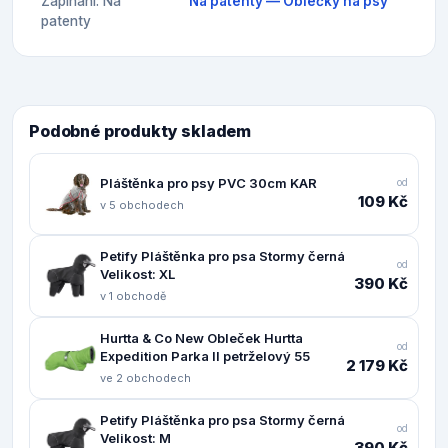
Zapínání: Na
Na patenty — Oblečky na psy
patenty
Podobné produkty skladem
Pláštěnka pro psy PVC 30cm KAR
od
109 Kč
v 5 obchodech
Petify Pláštěnka pro psa Stormy černá
od
Velikost: XL
390 Kč
v 1 obchodě
Hurtta & Co New Obleček Hurtta
od
Expedition Parka II petrželový 55
2 179 Kč
ve 2 obchodech
Petify Pláštěnka pro psa Stormy černá
od
Velikost: M
390 Kč