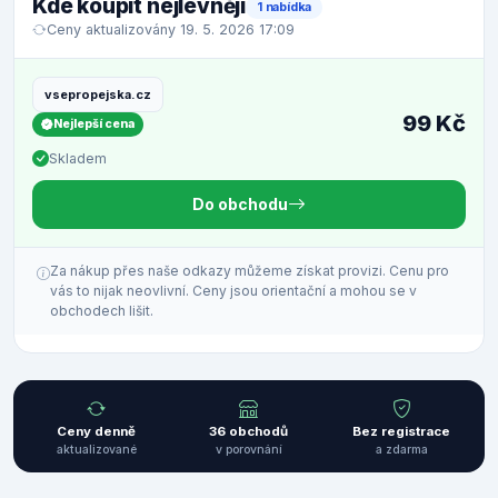
Kde koupit nejlevněji
1 nabídka
Ceny aktualizovány 19. 5. 2026 17:09
vsepropejska.cz
99 Kč
Nejlepší cena
Skladem
Do obchodu
Za nákup přes naše odkazy můžeme získat provizi. Cenu pro
vás to nijak neovlivní. Ceny jsou orientační a mohou se v
obchodech lišit.
Ceny denně
36 obchodů
Bez registrace
aktualizované
v porovnání
a zdarma