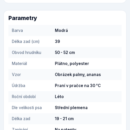
Parametry
Barva
Modrá
Délka zad (cm)
39
Obvod hrudníku
50 - 52 cm
Materiál
Plátno, polyester
Vzor
Obrázek palmy, ananas
Údržba
Praní v pračce na 30 °C
Roční období
Léto
Dle velikosti psa
Střední plemena
Délka zad
19 - 21 cm
Zapínání
Na patenty