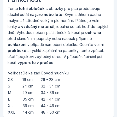
Tento
letní obleček
s obrázky pro psa představuje
ideální outfit na
jaro nebo léto
. Svým střihem padne
malým až středně velkým plemenům. Plátno je velmi
lehký a
vzdušný materiál
, ideálně se tak hodí do teplých
dnů. Výhodou nošení psích triček či košil je
ochrana
před slunečními paprsky nebo naopak příjemné
ochlazení
v případě namočení oblečku. Oceníte velmi
praktické
a rychlé zapínání na patentky, tento způsob
ušetří pejskovi zbytečný stres. V případě ušpinění psí
košili
vyperete v pračce
.
Velikost
Délka zad
Obvod hrudníku
XS
19 cm
26 - 28 cm
S
24 cm
32 - 34 cm
M
29 cm
34 - 36 cm
L
35 cm
42 - 44 cm
XL
39 cm
44 - 46 cm
XXL
44 cm
48 - 50 cm