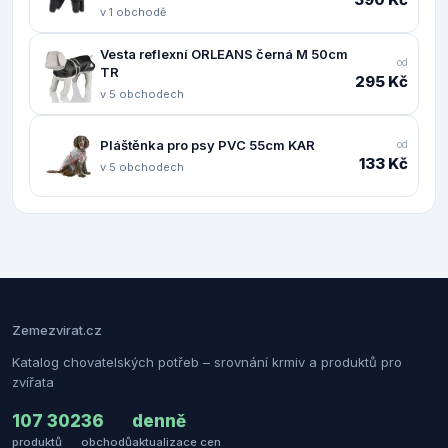
v 1 obchodě
Vesta reflexní ORLEANS černá M 50cm
od
TR
295 Kč
v 5 obchodech
Pláštěnka pro psy PVC 55cm KAR
od
133 Kč
v 5 obchodech
Zemezvirat.cz
Katalog chovatelských potřeb – srovnání krmiv a produktů pro
zvířata
107 302
36
denně
produktů
obchodů
aktualizace cen