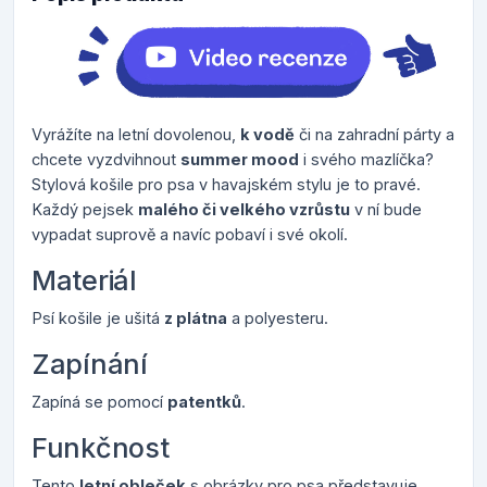
Vyrážíte na letní dovolenou,
k vodě
či na zahradní párty a
chcete vyzdvihnout
summer mood
i svého mazlíčka?
Stylová košile pro psa v havajském stylu je to pravé.
Každý pejsek
malého či velkého vzrůstu
v ní bude
vypadat suprově a navíc pobaví i své okolí.
Materiál
Psí košile je ušitá
z plátna
a polyesteru.
Zapínání
Zapíná se pomocí
patentků
.
Funkčnost
Tento
letní obleček
s obrázky pro psa představuje