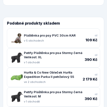
Podobné produkty skladem
Pláštěnka pro psy PVC 30cm KAR
od
109 Kč
v 5 obchodech
Petify Pláštěnka pro psa Stormy černá
od
Velikost: XL
390 Kč
v 1 obchodě
Hurtta & Co New Obleček Hurtta
od
Expedition Parka II petrželový 55
2 179 Kč
ve 2 obchodech
Petify Pláštěnka pro psa Stormy černá
od
Velikost: M
390 Kč
v 1 obchodě