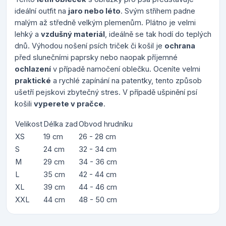
ideální outfit na
jaro nebo léto
. Svým střihem padne
malým až středně velkým plemenům. Plátno je velmi
lehký a
vzdušný materiál
, ideálně se tak hodí do teplých
dnů. Výhodou nošení psích triček či košil je
ochrana
před slunečními paprsky nebo naopak příjemné
ochlazení
v případě namočení oblečku. Oceníte velmi
praktické
a rychlé zapínání na patentky, tento způsob
ušetří pejskovi zbytečný stres. V případě ušpinění psí
košili
vyperete v pračce
.
Velikost
Délka zad
Obvod hrudníku
XS
19 cm
26 - 28 cm
S
24 cm
32 - 34 cm
M
29 cm
34 - 36 cm
L
35 cm
42 - 44 cm
XL
39 cm
44 - 46 cm
XXL
44 cm
48 - 50 cm