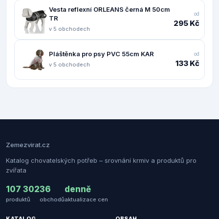
Vesta reflexní ORLEANS černá M 50cm
od
TR
295 Kč
v 5 obchodech
Pláštěnka pro psy PVC 55cm KAR
od
133 Kč
v 5 obchodech
Zemezvirat.cz
Katalog chovatelských potřeb – srovnání krmiv a produktů pro
zvířata
107 302
36
denně
produktů
obchodů
aktualizace cen
KATALOG
OBSAH