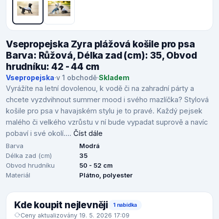
Vsepropejska Zyra plážová košile pro psa
Barva: Růžová, Délka zad (cm): 35, Obvod
hrudníku: 42 - 44 cm
Vsepropejska
·
v 1 obchodě
·
Skladem
Vyrážíte na letní dovolenou, k vodě či na zahradní párty a
chcete vyzdvihnout summer mood i svého mazlíčka? Stylová
košile pro psa v havajském stylu je to pravé. Každý pejsek
malého či velkého vzrůstu v ní bude vypadat suprově a navíc
pobaví i své okolí....
Číst dále
Barva
Modrá
Délka zad (cm)
35
Obvod hrudníku
50 - 52 cm
Materiál
Plátno, polyester
Kde koupit nejlevněji
1 nabídka
Ceny aktualizovány 19. 5. 2026 17:09