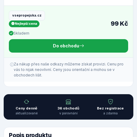
vsepropejska.cz
99 Kč
Nejlepší cena
Skladem
Do obchodu
Za nákup přes naše odkazy můžeme získat provizi. Cenu pro
vás to nijak neovlivní. Ceny jsou orientační a mohou se v
obchodech lišit.
Ceny denně
36 obchodů
Bez registrace
aktualizované
v porovnání
a zdarma
Popis produktu