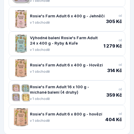
v 1 obchodě
Rosie's Farm Adult 6 x 400 g - Jehněčí
od
305 Kč
v 1 obchodě
Výhodné balení Rosie's Farm Adult
od
24 x 400 g - Ryby & Kuře
1 279 Kč
v 1 obchodě
Rosie's Farm Adult 6 x 400 g - Hovězí
od
314 Kč
v 1 obchodě
Rosie's Farm Adult 16 x 100 g -
od
míchané balení (4 druhy)
359 Kč
v 1 obchodě
Rosie's Farm Adult 6 x 800 g - hovězí
od
404 Kč
v 1 obchodě