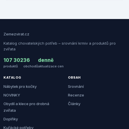
Zemezvirat.cz
Katalog chovatelských potřeb – srovnání krmiv a produktů pro
zvířata
107 302
36
denně
produktů
obchodů
aktualizace cen
KATALOG
OBSAH
Nábytek pro kočky
Srovnání
NOVINKY
Recenze
Obydlí a klece pro drobná
Články
zvířata
Doplňky
Kuřácké potřeby