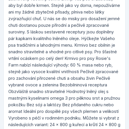
aby byl dobře krmen. Stejně jako vy doma, nepoužíváme
ani my žádné zbytečné přísady, plniva nebo látky
zvýrazňující chuť. U nás se do misky pro dosažení jemné
chuti dostanou pouze přírodní a pečlivě zpracované
suroviny. S láskou sestavené receptury jsou doplněny
pár kapkami kvalitního lněného oleje. Hýčkejte Vašeho
psa tradičními a lahodnými menu. Krmivo bez obilnin je
snadno stravitelné a vhodné pro citlivé psy. Pro šťastné
vrtění ocáskem po celý den! Krmivo pro psy Rosie's
Farm nabízí následující výhody: 60 % masa nebo ryb,
stejně jako vysoce kvalitní vnitřnosti Pečlivě zpracované
pro zachování přirozené chuti a obsahu živin Pečlivě
vybrané ovoce a zelenina Bezobilninová receptura
Obzvláště snadno stravitelné Hodnotný lněný olej s
mastnými kyselinami omega 3 pro pěknou srst a pružnou
pokožku Bez sóji a laktózy Bez přidaného cukru nebo
aromat Ideální pro dospělé psy všech plemen a velikostí
Vyrobeno s péčí v rodinném podniku. Můžete si vybrat z
následujících variant: 24 x 800 g kuřecí a krůtí 24 x 800 g