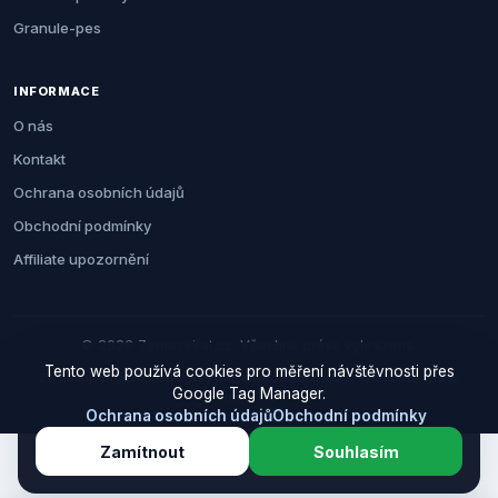
Granule-pes
INFORMACE
O nás
Kontakt
Ochrana osobních údajů
Obchodní podmínky
Affiliate upozornění
© 2026 Zemezvirat.cz. Všechna práva vyhrazena.
Tento web používá cookies pro měření návštěvnosti přes
Za nákup přes naše odkazy můžeme získat provizi. Cenu pro vás to
Google Tag Manager.
neovlivní.
Ochrana osobních údajů
Obchodní podmínky
Zamítnout
Souhlasím