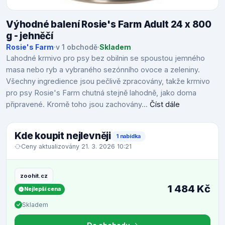
Výhodné balení Rosie's Farm Adult 24 x 800
g - jehněčí
Rosie's Farm
·
v 1 obchodě
·
Skladem
Lahodné krmivo pro psy bez obilnin se spoustou jemného
masa nebo ryb a vybraného sezónního ovoce a zeleniny.
Všechny ingredience jsou pečlivě zpracovány, takže krmivo
pro psy Rosie's Farm chutná stejně lahodně, jako doma
připravené. Kromě toho jsou zachovány...
Číst dále
Kde koupit nejlevněji
1 nabídka
Ceny aktualizovány 21. 3. 2026 10:21
zoohit.cz
1 484 Kč
Nejlepší cena
Skladem