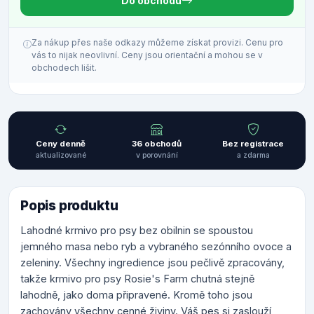
Do obchodu
Za nákup přes naše odkazy můžeme získat provizi. Cenu pro
vás to nijak neovlivní. Ceny jsou orientační a mohou se v
obchodech lišit.
Ceny denně
36 obchodů
Bez registrace
aktualizované
v porovnání
a zdarma
Popis produktu
Lahodné krmivo pro psy bez obilnin se spoustou
jemného masa nebo ryb a vybraného sezónního ovoce a
zeleniny. Všechny ingredience jsou pečlivě zpracovány,
takže krmivo pro psy Rosie's Farm chutná stejně
lahodně, jako doma připravené. Kromě toho jsou
zachovány všechny cenné živiny. Váš pes si zaslouží,