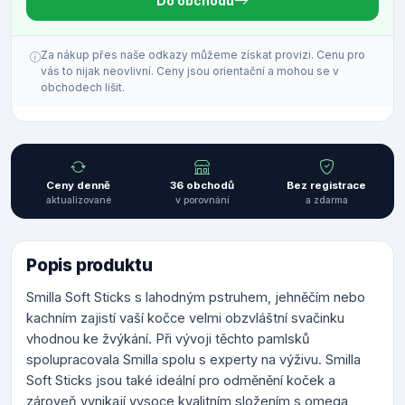
Do obchodu
Za nákup přes naše odkazy můžeme získat provizi. Cenu pro
vás to nijak neovlivní. Ceny jsou orientační a mohou se v
obchodech lišit.
Ceny denně
36 obchodů
Bez registrace
aktualizované
v porovnání
a zdarma
Popis produktu
Smilla Soft Sticks s lahodným pstruhem, jehněčím nebo
kachním zajistí vaší kočce velmi obzvláštní svačinku
vhodnou ke žvýkání. Při vývoji těchto pamlsků
spolupracovala Smilla spolu s experty na výživu. Smilla
Soft Sticks jsou také ideální pro odměnění koček a
zároveň vynikají vysoce kvalitním složením s omega