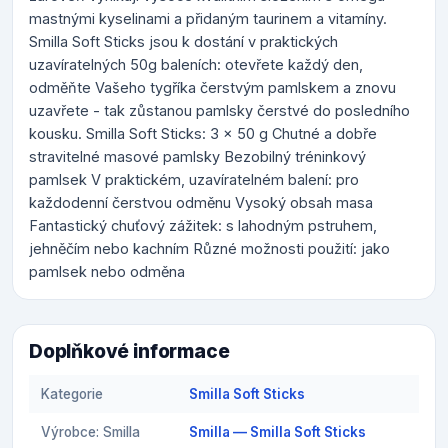
mastnými kyselinami a přidaným taurinem a vitamíny.
Smilla Soft Sticks jsou k dostání v praktických
uzavíratelných 50g baleních: otevřete každý den,
odměňte Vašeho tygříka čerstvým pamlskem a znovu
uzavřete - tak zůstanou pamlsky čerstvé do posledního
kousku. Smilla Soft Sticks: 3 x 50 g Chutné a dobře
stravitelné masové pamlsky Bezobilný tréninkový
pamlsek V praktickém, uzavíratelném balení: pro
každodenní čerstvou odměnu Vysoký obsah masa
Fantastický chuťový zážitek: s lahodným pstruhem,
jehněčím nebo kachním Různé možnosti použití: jako
pamlsek nebo odměna
Doplňkové informace
Kategorie
Smilla Soft Sticks
Výrobce: Smilla
Smilla — Smilla Soft Sticks