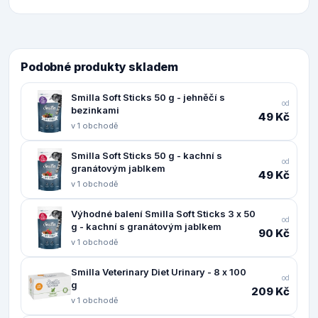
Podobné produkty skladem
Smilla Soft Sticks 50 g - jehněčí s
od
bezinkami
49 Kč
v 1 obchodě
Smilla Soft Sticks 50 g - kachní s
od
granátovým jablkem
49 Kč
v 1 obchodě
Výhodné balení Smilla Soft Sticks 3 x 50
od
g - kachní s granátovým jablkem
90 Kč
v 1 obchodě
Smilla Veterinary Diet Urinary - 8 x 100
od
g
209 Kč
v 1 obchodě