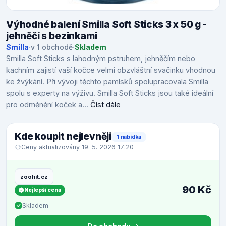
Výhodné balení Smilla Soft Sticks 3 x 50 g -
jehněčí s bezinkami
Smilla
·
v 1 obchodě
·
Skladem
Smilla Soft Sticks s lahodným pstruhem, jehněčím nebo
kachním zajistí vaší kočce velmi obzvláštní svačinku vhodnou
ke žvýkání. Při vývoji těchto pamlsků spolupracovala Smilla
spolu s experty na výživu. Smilla Soft Sticks jsou také ideální
pro odměnění koček a...
Číst dále
Kde koupit nejlevněji
1 nabídka
Ceny aktualizovány 19. 5. 2026 17:20
zoohit.cz
90 Kč
Nejlepší cena
Skladem