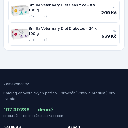
Smilla Veterinary Diet Sensitive - 8 x
od
100 g
209 Kč
v 1 obchodě
Smilla Veterinary Diet Diabetes - 24 x
od
100 g
569 Kč
v 1 obchodě
Zemezvirat.cz
Katalog chovatelských potřeb – srovnání krmiv a produktů pro
zvířata
107 302
36
denně
produktů
obchodů
aktualizace cen
KATALOG
OBSAH