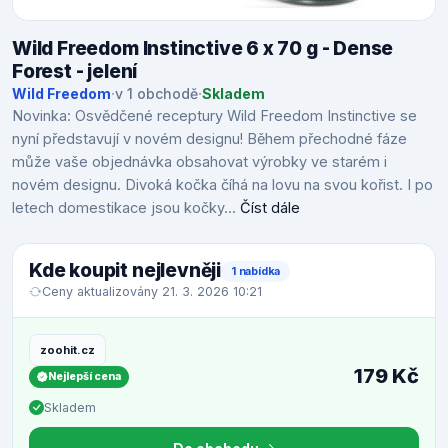
Wild Freedom Instinctive 6 x 70 g - Dense
Forest - jelení
Wild Freedom
·
v 1 obchodě
·
Skladem
Novinka: Osvědčené receptury Wild Freedom Instinctive se
nyní představují v novém designu! Během přechodné fáze
může vaše objednávka obsahovat výrobky ve starém i
novém designu. Divoká kočka číhá na lovu na svou kořist. I po
letech domestikace jsou kočky...
Číst dále
Kde koupit nejlevněji
1 nabídka
Ceny aktualizovány 21. 3. 2026 10:21
zoohit.cz
179 Kč
Nejlepší cena
Skladem