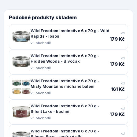
Podobné produkty skladem
Wild Freedom Instinctive 6 x 70 g - Wild
od
Rapids - losos
179 Kč
v 1 obchodě
Wild Freedom Instinctive 6 x 70 g -
od
Hidden Woods - divočák
179 Kč
v 1 obchodě
Wild Freedom Instinctive 6 x 70 g -
od
Misty Mountains míchané balení
161 Kč
v 1 obchodě
Wild Freedom Instinctive 6 x 70 g -
od
Silent Lake - kachní
179 Kč
v 1 obchodě
Wild Freedom Instinctive 6 x 70 g -
od
Silvery Seas - mořský vlk