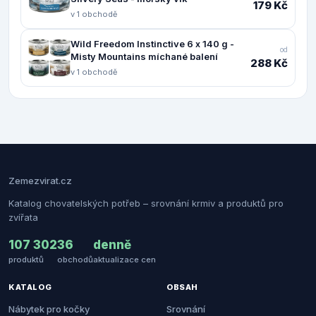
179 Kč
v 1 obchodě
Wild Freedom Instinctive 6 x 140 g -
od
Misty Mountains míchané balení
288 Kč
v 1 obchodě
Zemezvirat.cz
Katalog chovatelských potřeb – srovnání krmiv a produktů pro
zvířata
107 302
36
denně
produktů
obchodů
aktualizace cen
KATALOG
OBSAH
Nábytek pro kočky
Srovnání