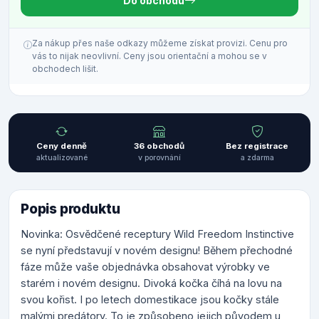
Do obchodu
Za nákup přes naše odkazy můžeme získat provizi. Cenu pro
vás to nijak neovlivní. Ceny jsou orientační a mohou se v
obchodech lišit.
Ceny denně
36 obchodů
Bez registrace
aktualizované
v porovnání
a zdarma
Popis produktu
Novinka: Osvědčené receptury Wild Freedom Instinctive
se nyní představují v novém designu! Během přechodné
fáze může vaše objednávka obsahovat výrobky ve
starém i novém designu. Divoká kočka číhá na lovu na
svou kořist. I po letech domestikace jsou kočky stále
malými predátory. To je způsobeno jejich původem u