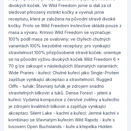
divokých koček. Ve Wild Freedom jsme si dali za cíl
sledovat přirozený instinkt kočky a vyvinuli jsme
recepturu, která je založena na původní stravě divoké
kočky. Proto se Wild Freedom Instinctive skládá pouze z
masa a vývaru. Krmivo Wild Freedom se vyznačuje:
100% podíl masa ze svaloviny: ve čtyřech chutných
variantách 100% bezobilné receptury: pro vynikající
stravitelnost 100% přizpůsobené stravě koček: orientuje
se na původní výživu divokých koček Wild Freedom 6 x
70 g lze zakoupit v následujících šťavnatých variantách:
Wide Praries - kuřecí: Chutné kuřecí jako Single-Protein
zajišťuje vynikající akceptaci a stravitelnost. Rugged
Cliffs - tuňák: Šťavnatý tuňák je zdrojem snadno
stravitelných bílkovin a tuků. Dense Forest - jelení a
kuřecí: Vydatná kompozice z čerstvé zvěřiny a kuřecího
je zdrojem kvalitních bílkovin a zajišťuje vynikající
akceptaci. Silent Lake - kachní a kuřecí: Jemné kachní v
kombinaci se šťavnatým kuřecím Wild Rapids - kuře s
lososem Open Buchslands - kuře a křepelka Hidden