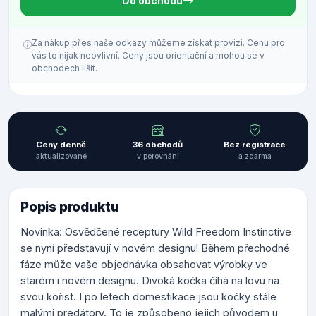
Do obchodu
Za nákup přes naše odkazy můžeme získat provizi. Cenu pro
vás to nijak neovlivní. Ceny jsou orientační a mohou se v
obchodech lišit.
Ceny denně
36 obchodů
Bez registrace
aktualizované
v porovnání
a zdarma
Popis produktu
Novinka: Osvědčené receptury Wild Freedom Instinctive
se nyní představují v novém designu! Během přechodné
fáze může vaše objednávka obsahovat výrobky ve
starém i novém designu. Divoká kočka číhá na lovu na
svou kořist. I po letech domestikace jsou kočky stále
malými predátory. To je způsobeno jejich původem u