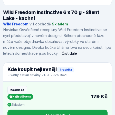
Wild Freedom Instinctive 6 x 70 g - Silent
Lake - kachní
Wild Freedom
·
v 1 obchodě
·
Skladem
Novinka: Osvědčené receptury Wild Freedom Instinctive se
nyní představují v novém designu! Během přechodné fáze
může vaše objednávka obsahovat výrobky ve starém i
novém designu. Divoká kočka číhá na lovu na svou kořist. I po
letech domestikace jsou kočky...
Číst dále
Kde koupit nejlevněji
1 nabídka
Ceny aktualizovány 21. 3. 2026 10:21
zoohit.cz
179 Kč
Nejlepší cena
Skladem