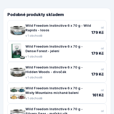
Podobné produkty skladem
Wild Freedom Instinctive 6 x 70 g - Wild
od
Rapids - losos
179 Kč
v 1 obchodě
Wild Freedom Instinctive 6 x 70 g -
od
Dense Forest - jelení
179 Kč
v 1 obchodě
Wild Freedom Instinctive 6 x 70 g -
od
Hidden Woods - divočák
179 Kč
v 1 obchodě
Wild Freedom Instinctive 6 x 70 g -
od
Misty Mountains míchané balení
161 Kč
v 1 obchodě
Wild Freedom Instinctive 6 x 70 g -
od
Silvery Seas - mořský vlk