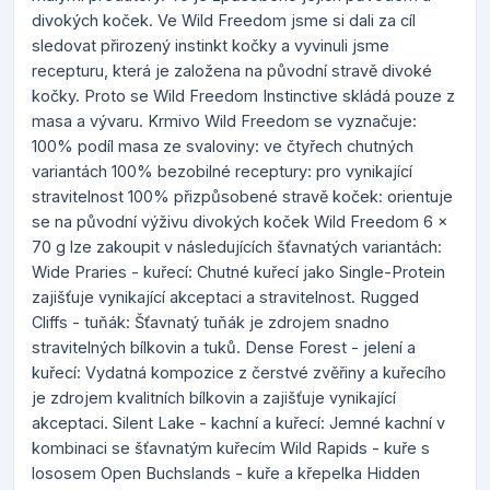
divokých koček. Ve Wild Freedom jsme si dali za cíl
sledovat přirozený instinkt kočky a vyvinuli jsme
recepturu, která je založena na původní stravě divoké
kočky. Proto se Wild Freedom Instinctive skládá pouze z
masa a vývaru. Krmivo Wild Freedom se vyznačuje:
100% podíl masa ze svaloviny: ve čtyřech chutných
variantách 100% bezobilné receptury: pro vynikající
stravitelnost 100% přizpůsobené stravě koček: orientuje
se na původní výživu divokých koček Wild Freedom 6 x
70 g lze zakoupit v následujících šťavnatých variantách:
Wide Praries - kuřecí: Chutné kuřecí jako Single-Protein
zajišťuje vynikající akceptaci a stravitelnost. Rugged
Cliffs - tuňák: Šťavnatý tuňák je zdrojem snadno
stravitelných bílkovin a tuků. Dense Forest - jelení a
kuřecí: Vydatná kompozice z čerstvé zvěřiny a kuřecího
je zdrojem kvalitních bílkovin a zajišťuje vynikající
akceptaci. Silent Lake - kachní a kuřecí: Jemné kachní v
kombinaci se šťavnatým kuřecím Wild Rapids - kuře s
lososem Open Buchslands - kuře a křepelka Hidden