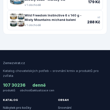
179 Kč
v 1 obchodě
Wild Freedom Instinctive 6 x 140 g -
od
Misty Mountains míchané balení
288 Kč
v 1 obchodě
Zemezvirat.cz
Katalog chovatelských potřeb – srovnání krmiv a produktů pro
zvířata
107 302
36
denně
produktů
obchodů
aktualizace cen
KATALOG
OBSAH
Nábytek pro kočky
Srovnání