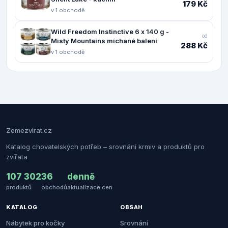
179 Kč
v 1 obchodě
Wild Freedom Instinctive 6 x 140 g -
od
Misty Mountains míchané balení
288 Kč
v 1 obchodě
Zemezvirat.cz
Katalog chovatelských potřeb – srovnání krmiv a produktů pro
zvířata
107 302
36
denně
produktů
obchodů
aktualizace cen
KATALOG
OBSAH
Nábytek pro kočky
Srovnání