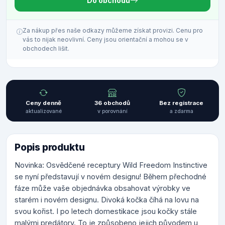
Do obchodu
Za nákup přes naše odkazy můžeme získat provizi. Cenu pro
vás to nijak neovlivní. Ceny jsou orientační a mohou se v
obchodech lišit.
Ceny denně
36 obchodů
Bez registrace
aktualizované
v porovnání
a zdarma
Popis produktu
Novinka: Osvědčené receptury Wild Freedom Instinctive
se nyní představují v novém designu! Během přechodné
fáze může vaše objednávka obsahovat výrobky ve
starém i novém designu. Divoká kočka číhá na lovu na
svou kořist. I po letech domestikace jsou kočky stále
malými predátory. To je způsobeno jejich původem u