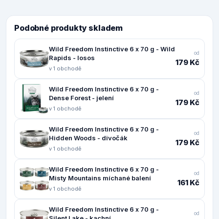
Podobné produkty skladem
Wild Freedom Instinctive 6 x 70 g - Wild
od
Rapids - losos
179 Kč
v 1 obchodě
Wild Freedom Instinctive 6 x 70 g -
od
Dense Forest - jelení
179 Kč
v 1 obchodě
Wild Freedom Instinctive 6 x 70 g -
od
Hidden Woods - divočák
179 Kč
v 1 obchodě
Wild Freedom Instinctive 6 x 70 g -
od
Misty Mountains míchané balení
161 Kč
v 1 obchodě
Wild Freedom Instinctive 6 x 70 g -
od
Silent Lake - kachní