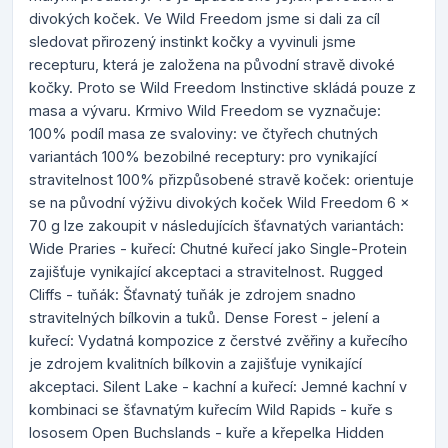
divokých koček. Ve Wild Freedom jsme si dali za cíl
sledovat přirozený instinkt kočky a vyvinuli jsme
recepturu, která je založena na původní stravě divoké
kočky. Proto se Wild Freedom Instinctive skládá pouze z
masa a vývaru. Krmivo Wild Freedom se vyznačuje:
100% podíl masa ze svaloviny: ve čtyřech chutných
variantách 100% bezobilné receptury: pro vynikající
stravitelnost 100% přizpůsobené stravě koček: orientuje
se na původní výživu divokých koček Wild Freedom 6 x
70 g lze zakoupit v následujících šťavnatých variantách:
Wide Praries - kuřecí: Chutné kuřecí jako Single-Protein
zajišťuje vynikající akceptaci a stravitelnost. Rugged
Cliffs - tuňák: Šťavnatý tuňák je zdrojem snadno
stravitelných bílkovin a tuků. Dense Forest - jelení a
kuřecí: Vydatná kompozice z čerstvé zvěřiny a kuřecího
je zdrojem kvalitních bílkovin a zajišťuje vynikající
akceptaci. Silent Lake - kachní a kuřecí: Jemné kachní v
kombinaci se šťavnatým kuřecím Wild Rapids - kuře s
lososem Open Buchslands - kuře a křepelka Hidden