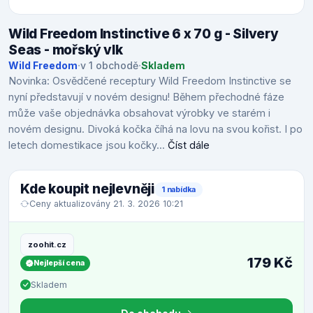
Wild Freedom Instinctive 6 x 70 g - Silvery
Seas - mořský vlk
Wild Freedom
·
v 1 obchodě
·
Skladem
Novinka: Osvědčené receptury Wild Freedom Instinctive se
nyní představují v novém designu! Během přechodné fáze
může vaše objednávka obsahovat výrobky ve starém i
novém designu. Divoká kočka číhá na lovu na svou kořist. I po
letech domestikace jsou kočky...
Číst dále
Kde koupit nejlevněji
1 nabídka
Ceny aktualizovány 21. 3. 2026 10:21
zoohit.cz
179 Kč
Nejlepší cena
Skladem