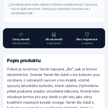
Za nákup přes naše odkazy můžeme získat provizi. Cenu pro
vás to nijak neovlivní. Ceny jsou orientační a mohou se v
obchodech lišit.
Ceny denně
36 obchodů
Bez registrace
aktualizované
v porovnání
a zdarma
Popis produktu
Pokud je na krmivu Yarrah napsané „Bio“, pak je krmivo
skutečně bio. Granule Yarrah Bio Adult s bio kuřecím jsou
vyrobeny z vybraných surovin v bio kvalitě, včetně
spousty lahodného kuřecího, které vašemu čtyřnohému
příteli poskytne snadno stravitelné bílkoviny. Kromě toho
obsahuje krmivo pro psy sledě a rybí olej jako zdroj
kvalitních mastných kyselin omega. Yarrah Bio Adult s
kuřecím se vyznačuje vyváženým složením, které je