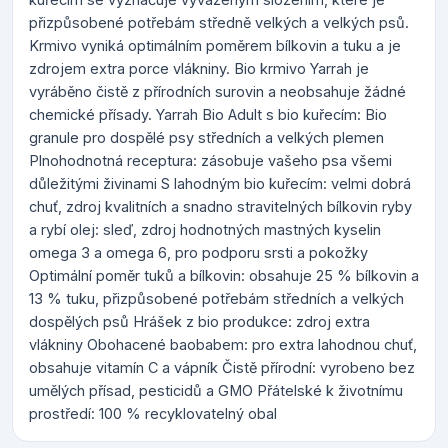
přizpůsobené potřebám středně velkých a velkých psů.
Krmivo vyniká optimálním poměrem bílkovin a tuku a je
zdrojem extra porce vlákniny. Bio krmivo Yarrah je
vyráběno čistě z přírodních surovin a neobsahuje žádné
chemické přísady. Yarrah Bio Adult s bio kuřecím: Bio
granule pro dospělé psy středních a velkých plemen
Plnohodnotná receptura: zásobuje vašeho psa všemi
důležitými živinami S lahodným bio kuřecím: velmi dobrá
chuť, zdroj kvalitních a snadno stravitelných bílkovin ryby
a rybí olej: sleď, zdroj hodnotných mastných kyselin
omega 3 a omega 6, pro podporu srsti a pokožky
Optimální poměr tuků a bílkovin: obsahuje 25 % bílkovin a
13 % tuku, přizpůsobené potřebám středních a velkých
dospělých psů Hrášek z bio produkce: zdroj extra
vlákniny Obohacené baobabem: pro extra lahodnou chuť,
obsahuje vitamín C a vápník Čistě přírodní: vyrobeno bez
umělých přísad, pesticidů a GMO Přátelské k životnímu
prostředí: 100 % recyklovatelný obal