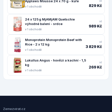
Applaws Mousse 24 x 70 g - kuře
od
829 Kč
v 1 obchodě
24 x 125 g MjAMjAM Quetschie
od
výhodné balení - srdce
989 Kč
v 1 obchodě
Monoprotein Monoprotein Beef with
od
Rice - 2 x 12 kg
3 829 Kč
v 1 obchodě
Lukullus Angus - hovězí a kachní - 1,5
od
kg
269 Kč
v 1 obchodě
Zemezvirat.cz