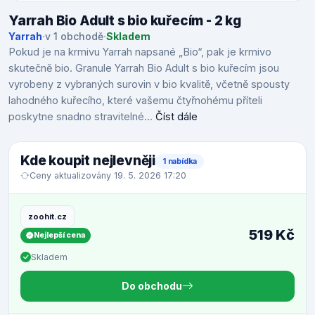
Yarrah Bio Adult s bio kuřecím - 2 kg
Yarrah
·
v 1 obchodě
·
Skladem
Pokud je na krmivu Yarrah napsané „Bio“, pak je krmivo
skutečně bio. Granule Yarrah Bio Adult s bio kuřecím jsou
vyrobeny z vybraných surovin v bio kvalitě, včetně spousty
lahodného kuřecího, které vašemu čtyřnohému příteli
poskytne snadno stravitelné...
Číst dále
Kde koupit nejlevněji
1 nabídka
Ceny aktualizovány 19. 5. 2026 17:20
zoohit.cz
519 Kč
Nejlepší cena
Skladem
Do obchodu