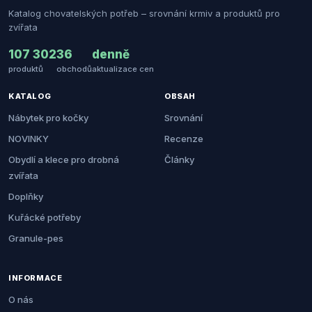
Katalog chovatelských potřeb – srovnání krmiv a produktů pro
zvířata
107 302
36
denně
produktů
obchodů
aktualizace cen
KATALOG
OBSAH
Nábytek pro kočky
Srovnání
NOVINKY
Recenze
Obydlí a klece pro drobná
Články
zvířata
Doplňky
Kuřácké potřeby
Granule-pes
INFORMACE
O nás