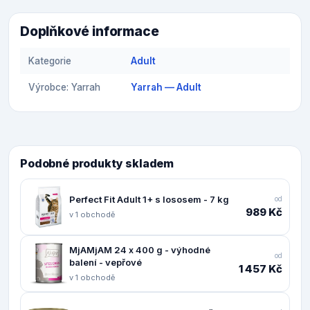
Doplňkové informace
Kategorie
Adult
Výrobce: Yarrah
Yarrah — Adult
Podobné produkty skladem
Perfect Fit Adult 1+ s lososem - 7 kg
od
989 Kč
v 1 obchodě
MjAMjAM 24 x 400 g - výhodné
od
balení - vepřové
1 457 Kč
v 1 obchodě