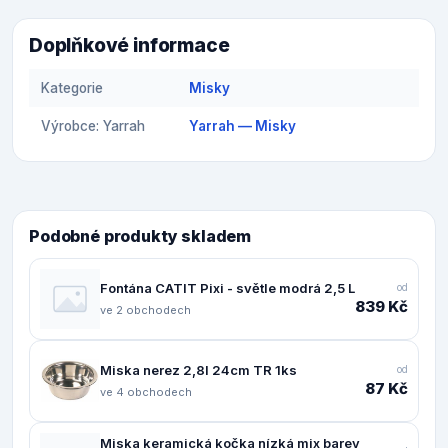
Doplňkové informace
Kategorie
Misky
Výrobce: Yarrah
Yarrah — Misky
Podobné produkty skladem
Fontána CATIT Pixi - světle modrá 2,5 L
od
839 Kč
ve 2 obchodech
Miska nerez 2,8l 24cm TR 1ks
od
87 Kč
ve 4 obchodech
Miska keramická kočka nízká mix barev