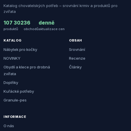
Katalog chovatelských potřeb – srovnání krmiv a produktů pro
zvířata
107 302
36
denně
produktů
obchodů
aktualizace cen
KATALOG
OBSAH
Nábytek pro kočky
Srovnání
NOVINKY
Recenze
Obydlí a klece pro drobná
Články
zvířata
Doplňky
Kuřácké potřeby
Granule-pes
INFORMACE
O nás