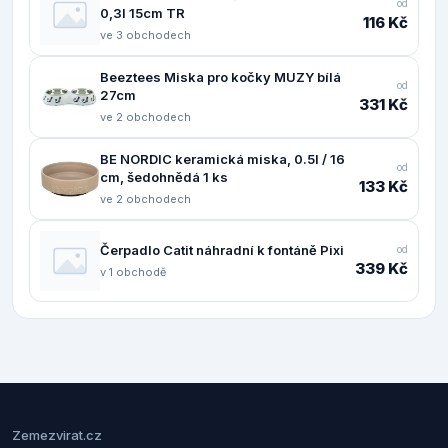
od
0,3l 15cm TR
116 Kč
ve 3 obchodech
Beeztees Miska pro kočky MUZY bílá
od
27cm
331 Kč
ve 2 obchodech
BE NORDIC keramická miska, 0.5l / 16
od
cm, šedohnědá 1 ks
133 Kč
ve 2 obchodech
Čerpadlo Catit náhradní k fontáně Pixi
od
339 Kč
v 1 obchodě
Zemezvirat.cz