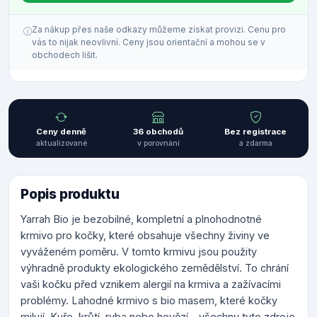
Za nákup přes naše odkazy můžeme získat provizi. Cenu pro
vás to nijak neovlivní. Ceny jsou orientační a mohou se v
obchodech lišit.
Ceny denně
36 obchodů
Bez registrace
aktualizované
v porovnání
a zdarma
Popis produktu
Yarrah Bio je bezobilné, kompletní a plnohodnotné
krmivo pro kočky, které obsahuje všechny živiny ve
vyváženém poměru. V tomto krmivu jsou použity
výhradně produkty ekologického zemědělství. To chrání
vaši kočku před vznikem alergií na krmiva a zažívacími
problémy. Lahodné krmivo s bio masem, které kočky
milují. Kuře, krůtí, ryba nebo hovězí - všechny tyto zdroje