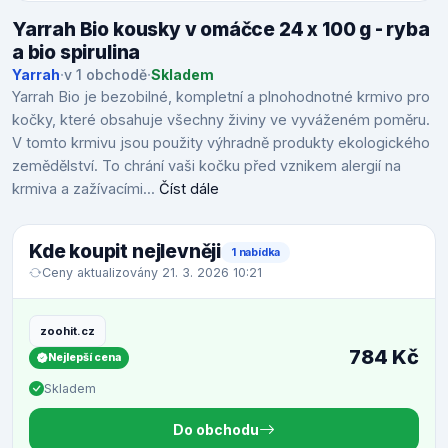
Yarrah Bio kousky v omáčce 24 x 100 g - ryba
a bio spirulina
Yarrah
·
v 1 obchodě
·
Skladem
Yarrah Bio je bezobilné, kompletní a plnohodnotné krmivo pro
kočky, které obsahuje všechny živiny ve vyváženém poměru.
V tomto krmivu jsou použity výhradně produkty ekologického
zemědělství. To chrání vaši kočku před vznikem alergií na
krmiva a zažívacími...
Číst dále
Kde koupit nejlevněji
1 nabídka
Ceny aktualizovány 21. 3. 2026 10:21
zoohit.cz
784 Kč
Nejlepší cena
Skladem
Do obchodu