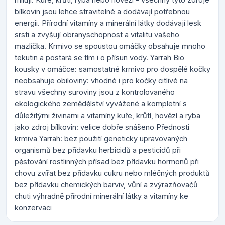
bílkovin jsou lehce stravitelné a dodávají potřebnou
energii. Přírodní vitamíny a minerální látky dodávají lesk
srsti a zvyšují obranyschopnost a vitalitu vašeho
mazlíčka. Krmivo se spoustou omáčky obsahuje mnoho
tekutin a postará se tím i o přísun vody. Yarrah Bio
kousky v omáčce: samostatné krmivo pro dospělé kočky
neobsahuje obiloviny: vhodné i pro kočky citlivé na
stravu všechny suroviny jsou z kontrolovaného
ekologického zemědělství vyvážené a kompletní s
důležitými živinami a vitamíny kuře, krůtí, hovězí a ryba
jako zdroj bílkovin: velice dobře snášeno Přednosti
krmiva Yarrah: bez použití geneticky upravovaných
organismů bez přídavku herbicidů a pesticidů při
pěstování rostlinných přísad bez přídavku hormonů při
chovu zvířat bez přídavku cukru nebo mléčných produktů
bez přídavku chemických barviv, vůní a zvýrazňovačů
chuti výhradně přírodní minerální látky a vitamíny ke
konzervaci