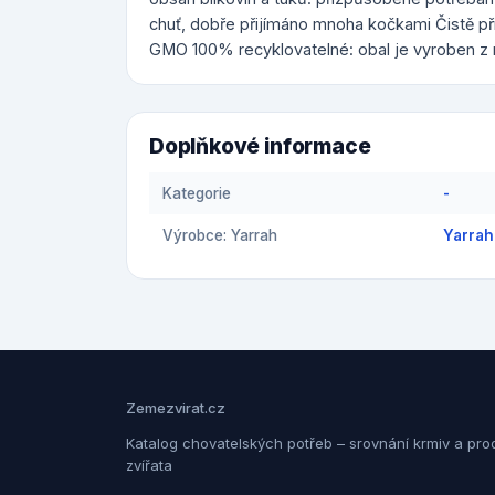
chuť, dobře přijímáno mnoha kočkami Čistě pří
GMO 100% recyklovatelné: obal je vyroben z 
Doplňkové informace
Kategorie
-
Výrobce: Yarrah
Yarrah
Zemezvirat.cz
Katalog chovatelských potřeb – srovnání krmiv a pro
zvířata