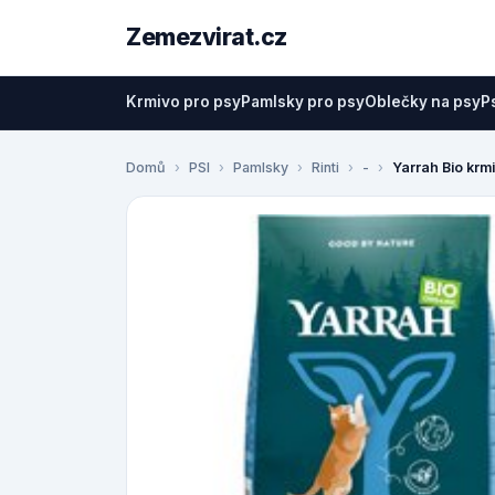
Zemezvirat.cz
Krmivo pro psy
Pamlsky pro psy
Oblečky na psy
P
Domů
PSI
Pamlsky
Rinti
-
Yarrah Bio krm