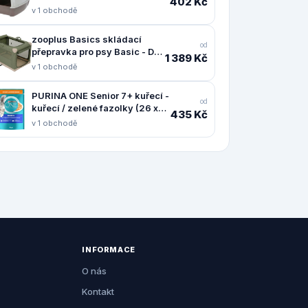
402 Kč
v 1 obchodě
zooplus Basics skládací
od
přepravka pro psy Basic - D
1 389 Kč
91 x Š 61 x V 58 cm
v 1 obchodě
PURINA ONE Senior 7+ kuřecí -
od
kuřecí / zelené fazolky (26 x
435 Kč
85 g)
v 1 obchodě
INFORMACE
O nás
Kontakt