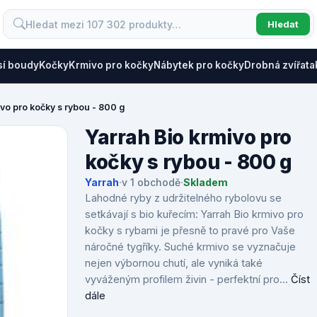
Hledat
sí boudy
Kočky
Krmivo pro kočky
Nábytek pro kočky
Drobná zvířata
ivo pro kočky s rybou - 800 g
Yarrah Bio krmivo pro
kočky s rybou - 800 g
Yarrah
·
v 1 obchodě
·
Skladem
Lahodné ryby z udržitelného rybolovu se
setkávají s bio kuřecím: Yarrah Bio krmivo pro
kočky s rybami je přesně to pravé pro Vaše
náročné tygříky. Suché krmivo se vyznačuje
nejen výbornou chutí, ale vyniká také
vyváženým profilem živin - perfektní pro...
Číst
dále