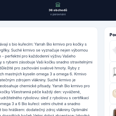
36 obchodů
v porovnání
Po
vají s bio kuřecím: Yarrah Bio krmivo pro kočky s
ygříky. Suché krmivo se vyznačuje nejen výbornou
in - perfektní pro každodenní výživu Vašeho
ky s rybami zásobuje Vaši kočku snadno stravitelnými
 důležité pro zachování svalové hmoty. Ryby z
itních mastných kyselin omega 3 a omega 6. Krmivo
datečným zdrojem vlákniny. Suché krmivo je
neobsahuje chemické přísady. Yarrah Bio krmivo pro
 kočky Všestranná péče každý den: vyvážené,
držitelného rybolovu: sleď z rybolovu s certifikací
mega 3 a 6 Bio kuřecí: velmi chutné a snadno
né bio hráškem: dodatečný zdroj vlákniny Optimální
m dospělých koček Velmi dobrá akceptace: lahodná