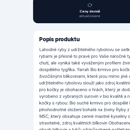
Ceny denně
aktualizované
Popis produktu
Lahodné ryby z udržitelného rybolovu se setká
rybami je přesně to pravé pro Vaše náročné t
chutí, ale vyniká také vyváženým profilem živ
dospělého tygříka. Yarrah Bio krmivo pro koč
živočišnými bílkovinami, které jsou mimo jiné
udržitelného rybolovu slouží jako zdroj kval
pro kočky je obohaceno o hrách, který je do
vyrobeno z vybraných surovin v bio kvalitě a 
kočky s rybou: Bio suché krmivo pro dospělé
plnohodnotné složení bohaté na živiny Ryby z u
MSC, který obsahuje cenné mastné kyseliny o
stravitelné, zdroj kvalitních bílkovin Obohace
obsah bílkovin a tuků: přizpůsobené potřebá