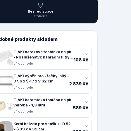
Bez registrace
a zdarma
dobné produkty skladem
TIAKI nerezová fontánka na pití
od
- Příslušenství: náhradní filtry
108 Kč
(6 kusů)
v 1 obchodě
TIAKI výběh pro křečky, bílý -
od
D 96 x Š 47 x V 62 cm
2 839 Kč
v 1 obchodě
TIAKI keramická fontána na pití
od
velryba - 1,3 litru
589 Kč
v 1 obchodě
Kerbl hnízdo pro snášku - D 52
od
x Š 39 x V 39 cm