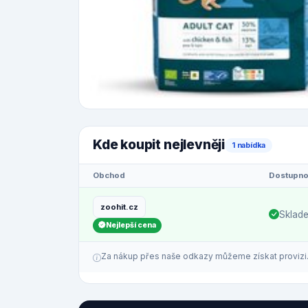
Kde koupit nejlevněji
1 nabídka
Obchod
Dostupno
zoohit.cz
Sklad
Nejlepší cena
Za nákup přes naše odkazy můžeme získat provizi. C