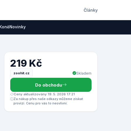
Články
Koně
Novinky
219 Kč
zoohit.cz
Skladem
Do obchodu
Ceny aktualizovány 19. 5. 2026 17:21
Za nákup přes naše odkazy můžeme získat
provizi. Cenu pro vás to neovlivní.