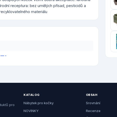
rodní receptura: bez umělých přísad, pesticidů a
recyklovatelného materiálu
 — -
KATALOG
OBSAH
Nábytek pro kočky
Srovnání
duktů pro
NOVINKY
Recenze