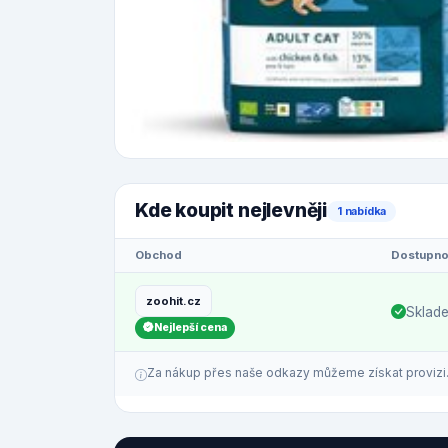
Kde koupit nejlevněji
1 nabídka
Obchod
Dostupno
zoohit.cz
Sklad
Nejlepší cena
Za nákup přes naše odkazy můžeme získat provizi. C