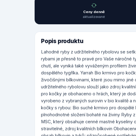
Ceny denně
aktualizované
Popis produktu
Lahodné ryby z udržitelného rybolovu se setká
rybami je přesně to pravé pro Vaše náročné t
chutí, ale vyniká také vyváženým profilem živ
dospělého tygříka. Yarrah Bio krmivo pro koč
živočišnými bílkovinami, které jsou mimo jiné
udržitelného rybolovu slouží jako zdroj kval
pro kočky je obohaceno o hrách, který je do
vyrobeno z vybraných surovin v bio kvalitě a 
kočky s rybou: Bio suché krmivo pro dospělé
plnohodnotné složení bohaté na živiny Ryby z u
MSC, který obsahuje cenné mastné kyseliny o
stravitelné, zdroj kvalitních bílkovin Obohace
obsah bílkovin a tuků: přizpůsobené potřebá