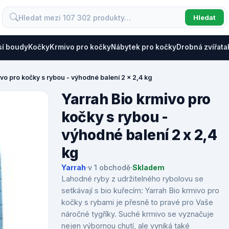
Hledat
sí boudy
Kočky
Krmivo pro kočky
Nábytek pro kočky
Drobná zvířata
vo pro kočky s rybou - výhodné balení 2 x 2,4 kg
Yarrah Bio krmivo pro
kočky s rybou -
výhodné balení 2 x 2,4
kg
Yarrah
·
v 1 obchodě
·
Skladem
Lahodné ryby z udržitelného rybolovu se
setkávají s bio kuřecím: Yarrah Bio krmivo pro
kočky s rybami je přesně to pravé pro Vaše
náročné tygříky. Suché krmivo se vyznačuje
nejen výbornou chutí, ale vyniká také