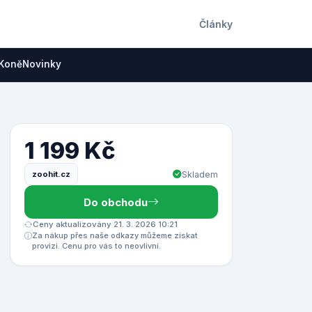
Články
Koně
Novinky
1 199 Kč
zoohit.cz
Skladem
Do obchodu
Ceny aktualizovány 21. 3. 2026 10:21
Za nákup přes naše odkazy můžeme získat
provizi. Cenu pro vás to neovlivní.