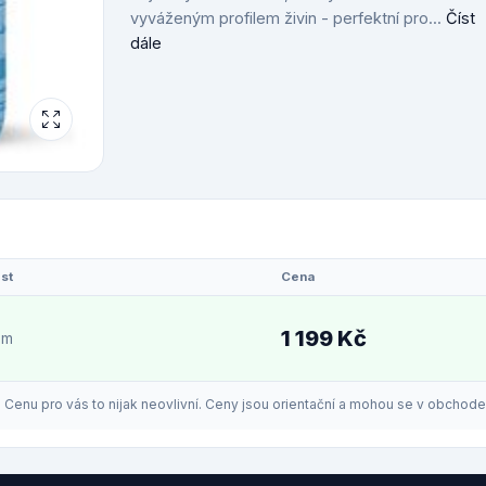
vyváženým profilem živin - perfektní pro...
Číst
dále
st
Cena
1 199 Kč
em
enu pro vás to nijak neovlivní. Ceny jsou orientační a mohou se v obchodech