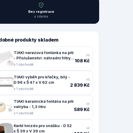
Bez registrace
a zdarma
dobné produkty skladem
TIAKI nerezová fontánka na pití
od
- Příslušenství: náhradní filtry
108 Kč
(6 kusů)
v 1 obchodě
TIAKI výběh pro křečky, bílý -
od
D 96 x Š 47 x V 62 cm
2 839 Kč
v 1 obchodě
TIAKI keramická fontána na pití
od
velryba - 1,3 litru
589 Kč
v 1 obchodě
Kerbl hnízdo pro snášku - D 52
od
x Š 39 x V 39 cm