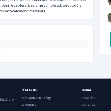
rodní receptura: bez umělých přísad, pesticidů a
recyklovatelného materiálu
 — -
KATALOG
OBSAH
Nábytek pro kočky
Srovnání
duktů pro
NOVINKY
Recenze