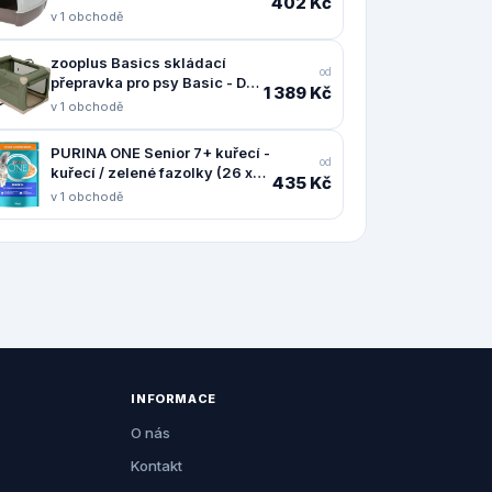
402 Kč
v 1 obchodě
zooplus Basics skládací
od
přepravka pro psy Basic - D
1 389 Kč
91 x Š 61 x V 58 cm
v 1 obchodě
PURINA ONE Senior 7+ kuřecí -
od
kuřecí / zelené fazolky (26 x
435 Kč
85 g)
v 1 obchodě
INFORMACE
O nás
Kontakt