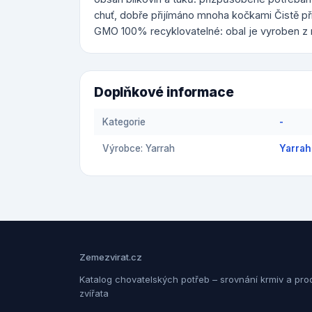
chuť, dobře přijímáno mnoha kočkami Čistě pří
GMO 100% recyklovatelné: obal je vyroben z 
Doplňkové informace
Kategorie
-
Výrobce: Yarrah
Yarrah
Zemezvirat.cz
Katalog chovatelských potřeb – srovnání krmiv a pro
zvířata