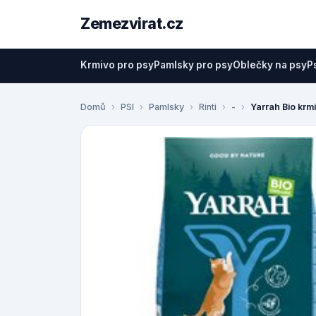
Zemezvirat.cz
Krmivo pro psy
Pamlsky pro psy
Oblečky na psy
P
Domů
PSI
Pamlsky
Rinti
-
Yarrah Bio krmi