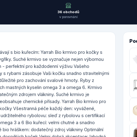
36 obchodů
v porovnání
Po
vají s bio kuřecím: Yarrah Bio krmivo pro kočky s
ygříky. Suché krmivo se vyznačuje nejen výbornou
in - perfektní pro každodenní výživu Vašeho
ky s rybami zásobuje Vaši kočku snadno stravitelnými
 důležité pro zachování svalové hmoty. Ryby z
itních mastných kyselin omega 3 a omega 6. Krmivo
datečným zdrojem vlákniny. Suché krmivo je
neobsahuje chemické přísady. Yarrah Bio krmivo pro
 kočky Všestranná péče každý den: vyvážené,
držitelného rybolovu: sleď z rybolovu s certifikací
mega 3 a 6 Bio kuřecí: velmi chutné a snadno
né bio hráškem: dodatečný zdroj vlákniny Optimální
m dospělých koček Velmi dobrá akceptace: lahodná