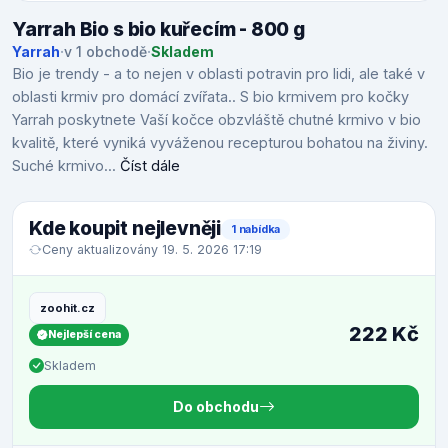
Yarrah Bio s bio kuřecím - 800 g
Yarrah
·
v 1 obchodě
·
Skladem
Bio je trendy - a to nejen v oblasti potravin pro lidi, ale také v
oblasti krmiv pro domácí zvířata.. S bio krmivem pro kočky
Yarrah poskytnete Vaší kočce obzvláště chutné krmivo v bio
kvalitě, které vyniká vyváženou recepturou bohatou na živiny.
Suché krmivo...
Číst dále
Kde koupit nejlevněji
1 nabídka
Ceny aktualizovány 19. 5. 2026 17:19
zoohit.cz
222 Kč
Nejlepší cena
Skladem
Do obchodu