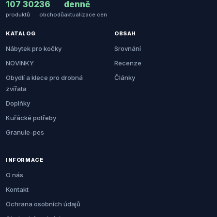
107 302
36
denně
produktů
obchodů
aktualizace cen
KATALOG
OBSAH
Nábytek pro kočky
Srovnání
NOVINKY
Recenze
Obydlí a klece pro drobná
Články
zvířata
Doplňky
Kuřácké potřeby
Granule-pes
INFORMACE
O nás
Kontakt
Ochrana osobních údajů