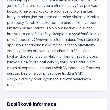
jsou důležité pro zdravou a přirozenou výživu pro Vaši
kočku. Krmivo pro kočky je obohaceno bio hráškem,
který je mimo jiné zdrojem dodatečné vlákniny. Krmivo
pro kočky Yarrah Bio s kuřecím je přírodní krmivo bez
umělých přísad. Yarrah Bio s bio kuřecím: Bio suché
krmivo pro dospělé kočky Kompletní a vyvážené: krmivo
přizpůsobené výživovým potřebám dospělých koček Se
spoustou lahodného bio kuřecího: snadno stravitelný
zdroj kvalitních bílkovin, velmi chutné Hrášek v bio
kvalitě: dodatečný zdroj vlákniny Harmonizovaný obsah
bílkovin a tuků: pro optimální výživu Dobrá chuť: velmi
dobrá akceptace u mnoha koček Vyrobeno z přírodních
surovin: bez umělých přísad, pesticidů a GMO
Recyklovatelný obal: vyrobeno z recyklovatelných
materiálů
Doplňkové informace