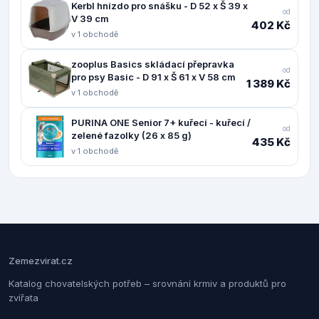
Kerbl hnízdo pro snášku - D 52 x Š 39 x
od
V 39 cm
402 Kč
v 1 obchodě
zooplus Basics skládací přepravka
od
pro psy Basic - D 91 x Š 61 x V 58 cm
1 389 Kč
v 1 obchodě
PURINA ONE Senior 7+ kuřecí - kuřecí /
od
zelené fazolky (26 x 85 g)
435 Kč
v 1 obchodě
Zemezvirat.cz
Katalog chovatelských potřeb – srovnání krmiv a produktů pro
zvířata