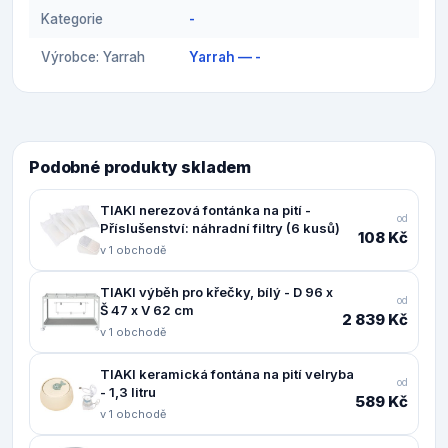
Kategorie
-
Výrobce: Yarrah
Yarrah — -
Podobné produkty skladem
TIAKI nerezová fontánka na pití -
od
Příslušenství: náhradní filtry (6 kusů)
108 Kč
v 1 obchodě
TIAKI výběh pro křečky, bílý - D 96 x
od
Š 47 x V 62 cm
2 839 Kč
v 1 obchodě
TIAKI keramická fontána na pití velryba
od
- 1,3 litru
589 Kč
v 1 obchodě