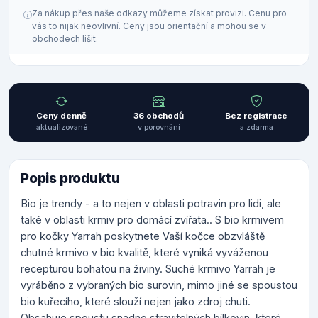
Za nákup přes naše odkazy můžeme získat provizi. Cenu pro
vás to nijak neovlivní. Ceny jsou orientační a mohou se v
obchodech lišit.
Ceny denně
36 obchodů
Bez registrace
aktualizované
v porovnání
a zdarma
Popis produktu
Bio je trendy - a to nejen v oblasti potravin pro lidi, ale
také v oblasti krmiv pro domácí zvířata.. S bio krmivem
pro kočky Yarrah poskytnete Vaší kočce obzvláště
chutné krmivo v bio kvalitě, které vyniká vyváženou
recepturou bohatou na živiny. Suché krmivo Yarrah je
vyráběno z vybraných bio surovin, mimo jiné se spoustou
bio kuřecího, které slouží nejen jako zdroj chuti.
Obsahuje spoustu snadno stravitelných bílkovin, které