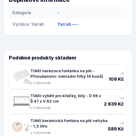
Kategorie
-
Výrobce: Yarrah
Yarrah — -
Podobné produkty skladem
TIAKI nerezová fontánka na pití -
od
Příslušenství: náhradní filtry (6 kusů)
108 Kč
v 1 obchodě
TIAKI výběh pro křečky, bílý - D 96 x
od
Š 47 x V 62 cm
2 839 Kč
v 1 obchodě
TIAKI keramická fontána na pití velryba
od
- 1,3 litru
589 Kč
v 1 obchodě