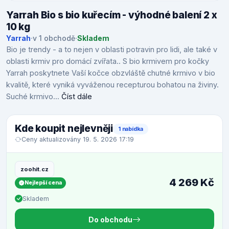
Yarrah Bio s bio kuřecím - výhodné balení 2 x
10 kg
Yarrah
·
v 1 obchodě
·
Skladem
Bio je trendy - a to nejen v oblasti potravin pro lidi, ale také v
oblasti krmiv pro domácí zvířata.. S bio krmivem pro kočky
Yarrah poskytnete Vaší kočce obzvláště chutné krmivo v bio
kvalitě, které vyniká vyváženou recepturou bohatou na živiny.
Suché krmivo...
Číst dále
Kde koupit nejlevněji
1 nabídka
Ceny aktualizovány 19. 5. 2026 17:19
zoohit.cz
4 269 Kč
Nejlepší cena
Skladem
Do obchodu