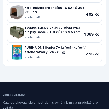
Kerbl hnízdo pro snášku - D 52 x Š 39 x
od
V 39 cm
402 Kč
v 1 obchodě
zooplus Basics skládací přepravka
od
pro psy Basic - D 91 x Š 61 x V 58 cm
1 389 Kč
v 1 obchodě
PURINA ONE Senior 7+ kuřecí - kuřecí /
od
zelené fazolky (26 x 85 g)
435 Kč
v 1 obchodě
Zemezvirat.cz
Katalog chovatelských potřeb – srovnání krmiv a produktů pro
zvířata