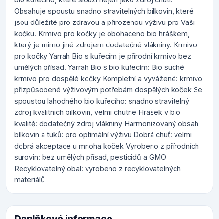
Obsahuje spoustu snadno stravitelných bílkovin, které
jsou důležité pro zdravou a přirozenou výživu pro Vaši
kočku. Krmivo pro kočky je obohaceno bio hráškem,
který je mimo jiné zdrojem dodatečné vlákniny. Krmivo
pro kočky Yarrah Bio s kuřecím je přírodní krmivo bez
umělých přísad. Yarrah Bio s bio kuřecím: Bio suché
krmivo pro dospělé kočky Kompletní a vyvážené: krmivo
přizpůsobené výživovým potřebám dospělých koček Se
spoustou lahodného bio kuřecího: snadno stravitelný
zdroj kvalitních bílkovin, velmi chutné Hrášek v bio
kvalitě: dodatečný zdroj vlákniny Harmonizovaný obsah
bílkovin a tuků: pro optimální výživu Dobrá chuť: velmi
dobrá akceptace u mnoha koček Vyrobeno z přírodních
surovin: bez umělých přísad, pesticidů a GMO
Recyklovatelný obal: vyrobeno z recyklovatelných
materiálů
Doplňkové informace