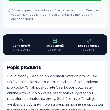
Za nákup přes naše odkazy můžeme získat provizi. Cenu pro
vás to nijak neovlivní. Ceny jsou orientační a mohou se v
obchodech lišit.
Ceny denně
36 obchodů
Bez registrace
aktualizované
v porovnání
a zdarma
Popis produktu
Bio je trendy - a to nejen v oblasti potravin pro lidi, ale
také v oblasti krmiv pro domácí zvířata.. S bio krmivem
pro kočky Yarrah poskytnete Vaší kočce obzvláště
chutné krmivo v bio kvalitě, které vyniká vyváženou
recepturou bohatou na živiny. Suché krmivo Yarrah je
vyráběno z vybraných bio surovin, mimo jiné se spoustou
bio kuřecího, které slouží nejen jako zdroj chuti.