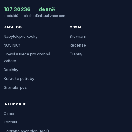
107 302
36
denně
produktů
obchodů
aktualizace cen
KATALOG
OBSAH
Nábytek pro kočky
Srovnání
NOVINKY
Recenze
Obydlí a klece pro drobná
Články
zvířata
Doplňky
Kuřácké potřeby
Granule-pes
INFORMACE
O nás
Kontakt
Ochrana osobních údajů