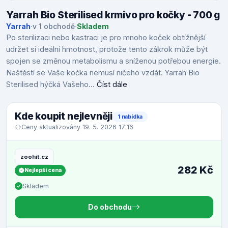
Yarrah Bio Sterilised krmivo pro kočky - 700 g
Yarrah
·
v 1 obchodě
·
Skladem
Po sterilizaci nebo kastraci je pro mnoho koček obtížnější
udržet si ideální hmotnost, protože tento zákrok může být
spojen se změnou metabolismu a sníženou potřebou energie.
Naštěstí se Vaše kočka nemusí ničeho vzdát. Yarrah Bio
Sterilised hýčká Vašeho...
Číst dále
Kde koupit nejlevněji
1 nabídka
Ceny aktualizovány 19. 5. 2026 17:16
zoohit.cz
282 Kč
Nejlepší cena
Skladem
Do obchodu