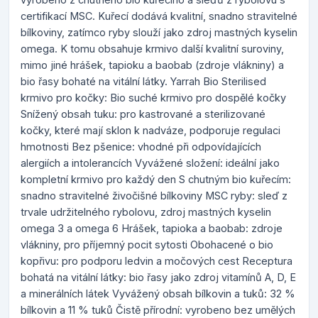
certifikací MSC. Kuřecí dodává kvalitní, snadno stravitelné
bílkoviny, zatímco ryby slouží jako zdroj mastných kyselin
omega. K tomu obsahuje krmivo další kvalitní suroviny,
mimo jiné hrášek, tapioku a baobab (zdroje vlákniny) a
bio řasy bohaté na vitální látky. Yarrah Bio Sterilised
krmivo pro kočky: Bio suché krmivo pro dospělé kočky
Snížený obsah tuku: pro kastrované a sterilizované
kočky, které mají sklon k nadváze, podporuje regulaci
hmotnosti Bez pšenice: vhodné při odpovídajících
alergiích a intolerancích Vyvážené složení: ideální jako
kompletní krmivo pro každý den S chutným bio kuřecím:
snadno stravitelné živočišné bílkoviny MSC ryby: sleď z
trvale udržitelného rybolovu, zdroj mastných kyselin
omega 3 a omega 6 Hrášek, tapioka a baobab: zdroje
vlákniny, pro příjemný pocit sytosti Obohacené o bio
kopřivu: pro podporu ledvin a močových cest Receptura
bohatá na vitální látky: bio řasy jako zdroj vitamínů A, D, E
a minerálních látek Vyvážený obsah bílkovin a tuků: 32 %
bílkovin a 11 % tuků Čistě přírodní: vyrobeno bez umělých