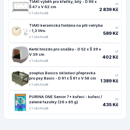
TIAKI výběh pro křečky, bílý - D 96 x
od
Š 47 x V 62 cm
2 839 Kč
v 1 obchodě
TIAKI keramická fontána na pití velryba
od
- 1,3 litru
589 Kč
v 1 obchodě
Kerbl hnízdo pro snášku - D 52 x Š 39 x
od
V 39 cm
402 Kč
v 1 obchodě
zooplus Basics skládací přepravka
od
pro psy Basic - D 91 x Š 61 x V 58 cm
1 389 Kč
v 1 obchodě
PURINA ONE Senior 7+ kuřecí - kuřecí /
od
zelené fazolky (26 x 85 g)
435 Kč
v 1 obchodě