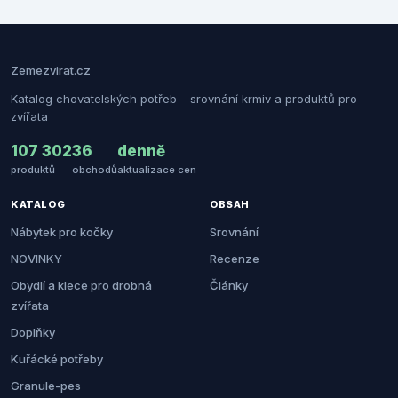
Zemezvirat.cz
Katalog chovatelských potřeb – srovnání krmiv a produktů pro
zvířata
107 302
36
denně
produktů
obchodů
aktualizace cen
KATALOG
OBSAH
Nábytek pro kočky
Srovnání
NOVINKY
Recenze
Obydlí a klece pro drobná
Články
zvířata
Doplňky
Kuřácké potřeby
Granule-pes