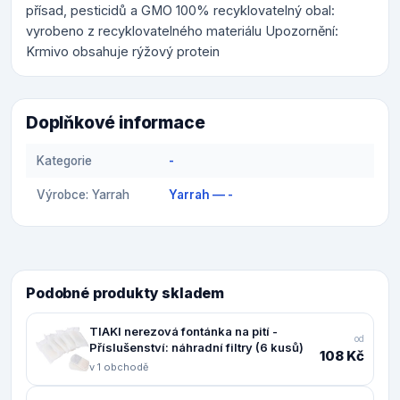
přísad, pesticidů a GMO 100% recyklovatelný obal:
vyrobeno z recyklovatelného materiálu Upozornění:
Krmivo obsahuje rýžový protein
Doplňkové informace
Kategorie
-
Výrobce: Yarrah
Yarrah — -
Podobné produkty skladem
TIAKI nerezová fontánka na pití -
od
Příslušenství: náhradní filtry (6 kusů)
108 Kč
v 1 obchodě