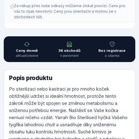
Za nákup přes naše odkazy můžeme získat provizi. Cenu pro
vás to nijak neovlivní. Ceny jsou orientační a mohou se v
obchodech lišit.
Ceny denně
36 obchodů
Bez registrace
aktualizované
v porovnání
a zdarma
Popis produktu
Po sterilizaci nebo kastraci je pro mnoho koček
obtížnější udržet si ideální hmotnost, protože tento
zákrok může být spojen se změnou metabolismu a
sníženou potřebou energie. Naštěstí se Vaše kočka
nemusí ničeho vzdát. Yarrah Bio Sterilised hýčká Vašeho
tygříka lahodnou chutí a usnadňuje díky sníženému
obsahu tuku kontrolu hmotnosti. Suché krmivo je
vyrobeno z chutného bio kuřecího a sleďů z rybolovu s