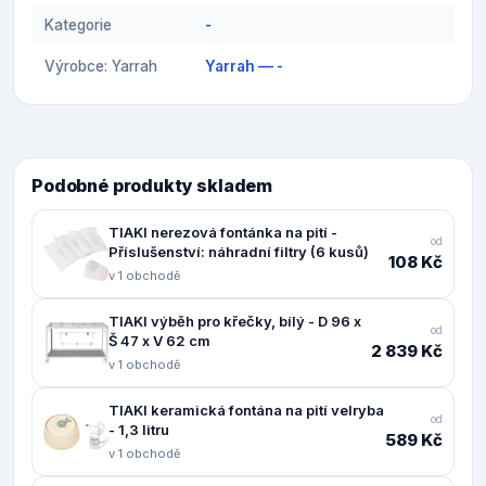
Kategorie
-
Výrobce: Yarrah
Yarrah — -
Podobné produkty skladem
TIAKI nerezová fontánka na pití -
od
Příslušenství: náhradní filtry (6 kusů)
108 Kč
v 1 obchodě
TIAKI výběh pro křečky, bílý - D 96 x
od
Š 47 x V 62 cm
2 839 Kč
v 1 obchodě
TIAKI keramická fontána na pití velryba
od
- 1,3 litru
589 Kč
v 1 obchodě