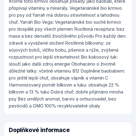
Kromě toho krmivo obsahuje přísady jako baobab, které
přispívají vitamíny a minerály. Vegetariánské bio krmivo
pro psy od Yarrah má dobrou stravitelnost a lahodnou
chuť. Yarrah Bio Vega: Vegetariánské bio suché krmivo
pro dospělé psy všech plemen Rostlinná receptura: bez
masa a bez derivátů živočišného původu Pro každý den:
zdravé a vyvážené složení Rostlinné bílkoviny: ze
sójových bobů, vlčího bobu, pšenice a rýže, zvýšená
rozpustnost pro lepší stravitelnost Bio kokosový tuk:
slouží jako další zdroj energie Obohaceno o životně
důležité látky: včetně vitaminu B12 Doplněné baobabem:
pro ještě lepší chuť, obsahuje vápník a vitamín C
Harmonizovaný poměr bílkovin a tuku: obsahuje 22 %
bílkovin a 13 % tuku Dobrá chuť: dobře přijímáno mnoha
psy Bez umělých aromat, barviv a ochucovadel, bez
pesticidů a GMO 100% recyklovatelné obaly
Doplňkové informace