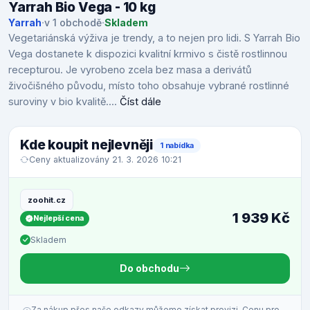
Yarrah Bio Vega - 10 kg
Yarrah
·
v 1 obchodě
·
Skladem
Vegetariánská výživa je trendy, a to nejen pro lidi. S Yarrah Bio
Vega dostanete k dispozici kvalitní krmivo s čistě rostlinnou
recepturou. Je vyrobeno zcela bez masa a derivátů
živočišného původu, místo toho obsahuje vybrané rostlinné
suroviny v bio kvalitě....
Číst dále
Kde koupit nejlevněji
1 nabídka
Ceny aktualizovány 21. 3. 2026 10:21
zoohit.cz
1 939 Kč
Nejlepší cena
Skladem
Do obchodu
Za nákup přes naše odkazy můžeme získat provizi. Cenu pro