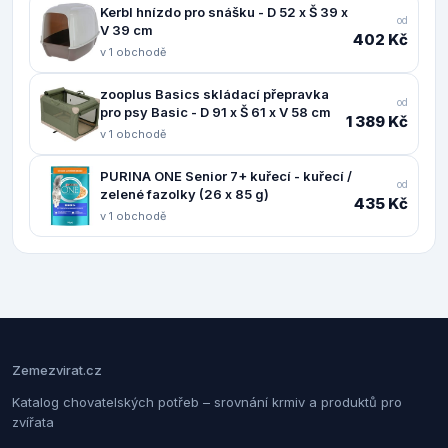
Kerbl hnízdo pro snášku - D 52 x Š 39 x
od
V 39 cm
402 Kč
v 1 obchodě
zooplus Basics skládací přepravka
od
pro psy Basic - D 91 x Š 61 x V 58 cm
1 389 Kč
v 1 obchodě
PURINA ONE Senior 7+ kuřecí - kuřecí /
od
zelené fazolky (26 x 85 g)
435 Kč
v 1 obchodě
Zemezvirat.cz
Katalog chovatelských potřeb – srovnání krmiv a produktů pro
zvířata