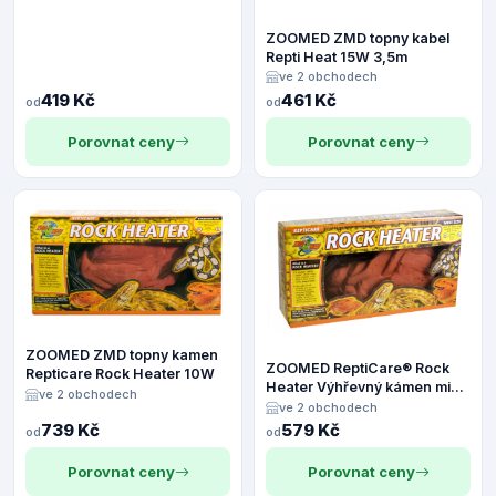
ZOOMED ZMD topny kabel
Repti Heat 15W 3,5m
ve 2 obchodech
419 Kč
461 Kč
od
od
Porovnat ceny
Porovnat ceny
ZOOMED ZMD topny kamen
ZOOMED ReptiCare® Rock
Repticare Rock Heater 10W
Heater Výhřevný kámen mini
ve 2 obchodech
5W
ve 2 obchodech
739 Kč
579 Kč
od
od
Porovnat ceny
Porovnat ceny