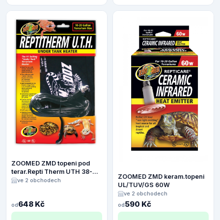
ZOOMED ZMD topeni pod
terar.Repti Therm UTH 38-
ZOOMED ZMD keram.topeni
75L 15x20cm
ve 2 obchodech
UL/TUV/GS 60W
ve 2 obchodech
648 Kč
590 Kč
od
od