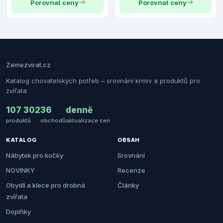
Porovnat ceny
Porovnat ceny
Zemezvirat.cz
Katalog chovatelských potřeb – srovnání krmiv a produktů pro
zvířata
107 302
36
denně
produktů
obchodů
aktualizace cen
KATALOG
OBSAH
Nábytek pro kočky
Srovnání
NOVINKY
Recenze
Obydlí a klece pro drobná
Články
zvířata
Doplňky