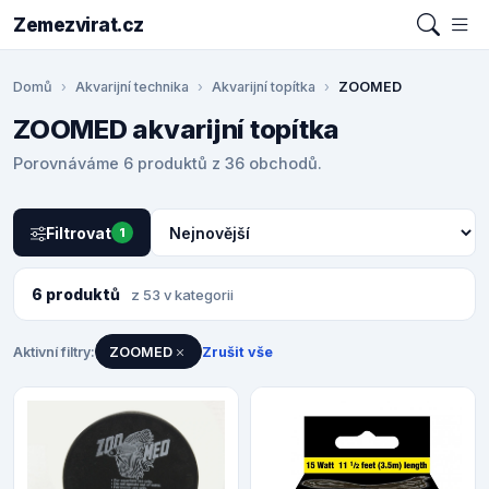
Zemezvirat.cz
Domů
Akvarijní technika
Akvarijní topítka
ZOOMED
ZOOMED akvarijní topítka
Porovnáváme 6 produktů z 36 obchodů.
Filtrovat
1
6 produktů
z 53 v kategorii
Aktivní filtry:
ZOOMED
Zrušit vše