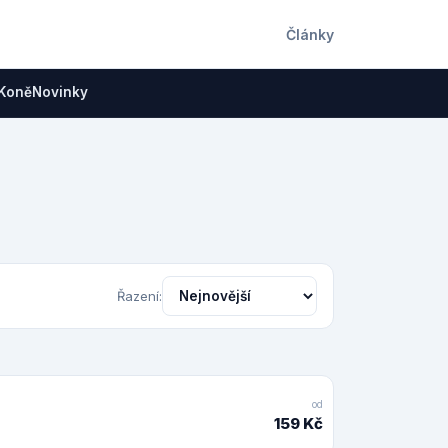
Články
Koně
Novinky
Řazení:
od
159 Kč