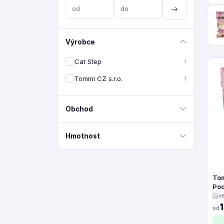
Výrobce
Cat Step
1
Tommi CZ s.r.o.
1
Obchod
Hmotnost
Tom
Pod
Lot
v
od