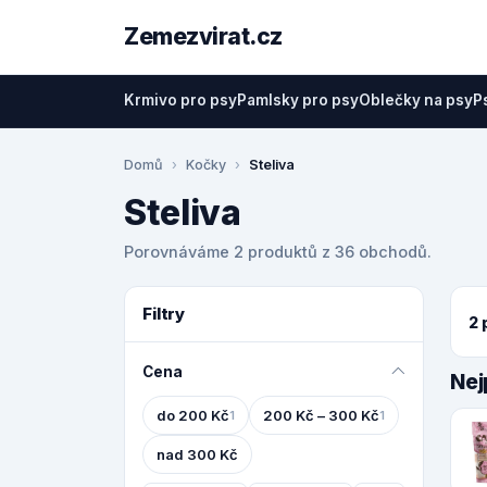
Zemezvirat.cz
Krmivo pro psy
Pamlsky pro psy
Oblečky na psy
P
Domů
Kočky
Steliva
Steliva
Porovnáváme 2 produktů z 36 obchodů.
Filtry
2 
Cena
Nej
do 200 Kč
200 Kč – 300 Kč
1
1
nad 300 Kč