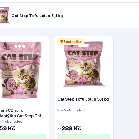
Cat Step Tofu Lotus 5,4kg
Bestseller
Cat Step Tofu Lotus 5,4kg
mi CZ s.r.o.
v 5 obchodech
estýlka Cat Step Tofu
us 2,7kg/6l
e 4 obchodech
159 Kč
289 Kč
od