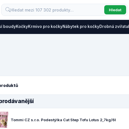
Hledat
sí boudy
Kočky
Krmivo pro kočky
Nábytek pro kočky
Drobná zvířata
produktů
prodávanější
Tommi CZ s.r.o. Podestýlka Cat Step Tofu Lotus 2,7kg/6l