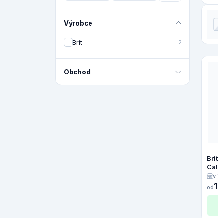
Výrobce
Brit
2
Obchod
Bri
Cal
v
od