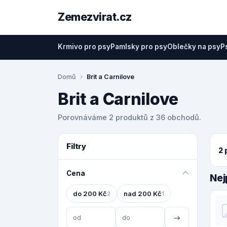
Zemezvirat.cz
Krmivo pro psy
Pamlsky pro psy
Oblečky na psy
P
Domů
Brit a Carnilove
Brit a Carnilove
Porovnáváme 2 produktů z 36 obchodů.
Filtry
2 
Cena
Nej
do 200 Kč
nad 200 Kč
2
1