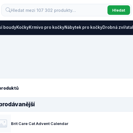
Hledat
sí boudy
Kočky
Krmivo pro kočky
Nábytek pro kočky
Drobná zvířata
produktů
prodávanější
Brit Care Cat Advent Calendar