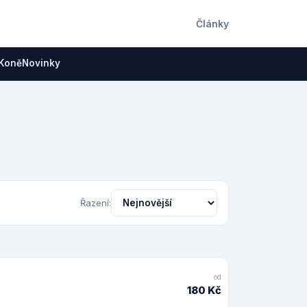
Články
Koně
Novinky
Řazení:
od
180 Kč