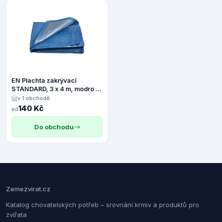
EN Plachta zakrývací
STANDARD, 3 x 4 m, modro -
stříbrná, ENPRO
v 1 obchodě
140 Kč
od
Do obchodu
Zemezvirat.cz
Katalog chovatelských potřeb – srovnání krmiv a produktů pro
zvířata