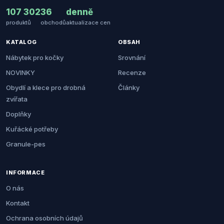
107 302
36
denně
produktů
obchodů
aktualizace cen
KATALOG
OBSAH
Nábytek pro kočky
Srovnání
NOVINKY
Recenze
Obydlí a klece pro drobná
Články
zvířata
Doplňky
Kuřácké potřeby
Granule-pes
INFORMACE
O nás
Kontakt
Ochrana osobních údajů