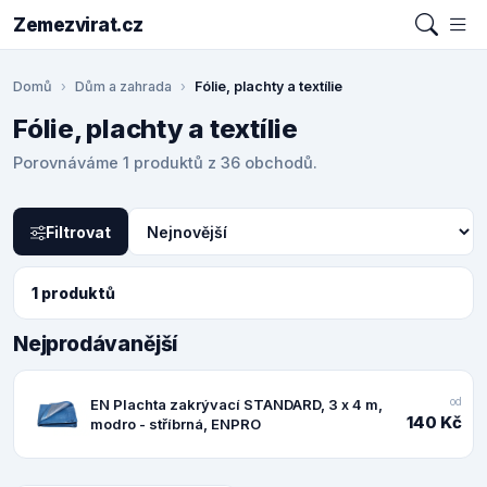
Zemezvirat.cz
Domů
Dům a zahrada
Fólie, plachty a textílie
Fólie, plachty a textílie
Porovnáváme 1 produktů z 36 obchodů.
Filtrovat
1 produktů
Nejprodávanější
od
EN Plachta zakrývací STANDARD, 3 x 4 m,
140 Kč
modro - stříbrná, ENPRO