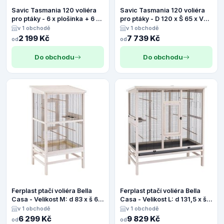
Savic Tasmania 120 voliéra
Savic Tasmania 120 voliéra
pro ptáky - 6 x plošinka + 6 x
pro ptáky - D 120 x Š 65 x V
schůdky
107 cm
v 1 obchodě
v 1 obchodě
2 199 Kč
7 739 Kč
od
od
Do obchodu
Do obchodu
Ferplast ptačí voliéra Bella
Ferplast ptačí voliéra Bella
Casa - Velikost M: d 83 x š 67
Casa - Velikost L: d 131,5 x š
x v 153 cm
67 x v 153 cm (2 balení*)
v 1 obchodě
v 1 obchodě
6 299 Kč
9 829 Kč
od
od