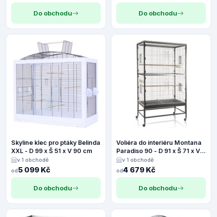
Do obchodu
Do obchodu
Skyline klec pro ptáky Belinda
Voliéra do interiéru Montana
XXL - D 99 x Š 51 x V 90 cm
Paradiso 90 - D 91 x Š 71 x V
160 cm (2 balíčky)
v 1 obchodě
v 1 obchodě
5 099 Kč
4 679 Kč
od
od
Do obchodu
Do obchodu