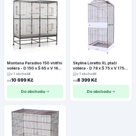
Montana Paradiso 150 vnitřní
Skyline Loretto XL ptačí
voliéra - D 150 x Š 65 x V 161
voliéra - D 78 x Š 75 x V 175
cm (2 balíky*)
cm
v 1 obchodě
v 1 obchodě
10 699 Kč
8 399 Kč
od
od
Do obchodu
Do obchodu