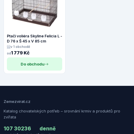
Ptačí voliéra Skyline Felicia L -
D 76 x Š 45 x V 85 cm
v 1 obchodě
1 779 Kč
od
Do obchodu
Zemezvirat.cz
Katalog chovatelských potřeb – srovnání krmiv a produktů pro
zvířata
107 302
36
denně