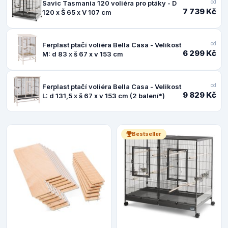
od
Savic Tasmania 120 voliéra pro ptáky - D
7 739 Kč
120 x Š 65 x V 107 cm
od
Ferplast ptačí voliéra Bella Casa - Velikost
6 299 Kč
M: d 83 x š 67 x v 153 cm
od
Ferplast ptačí voliéra Bella Casa - Velikost
9 829 Kč
L: d 131,5 x š 67 x v 153 cm (2 balení*)
Bestseller