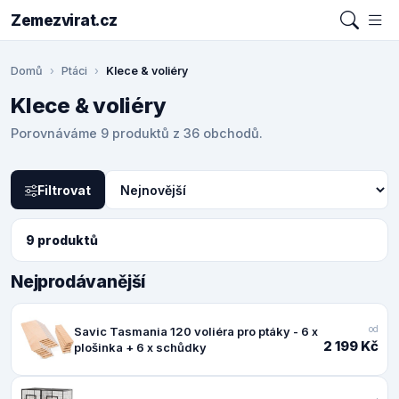
Zemezvirat.cz
Domů
Ptáci
Klece & voliéry
Klece & voliéry
Porovnáváme 9 produktů z 36 obchodů.
Filtrovat
9 produktů
Nejprodávanější
od
Savic Tasmania 120 voliéra pro ptáky - 6 x
2 199 Kč
plošinka + 6 x schůdky