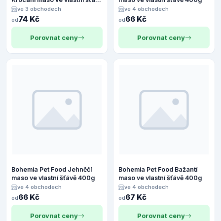
400 g
ve 3 obchodech
ve 4 obchodech
74 Kč
66 Kč
od
od
Porovnat ceny
Porovnat ceny
Bohemia Pet Food Jehněčí
Bohemia Pet Food Bažantí
maso ve vlastní šťávě 400g
maso ve vlastní šťávě 400g
ve 4 obchodech
ve 4 obchodech
66 Kč
67 Kč
od
od
Porovnat ceny
Porovnat ceny