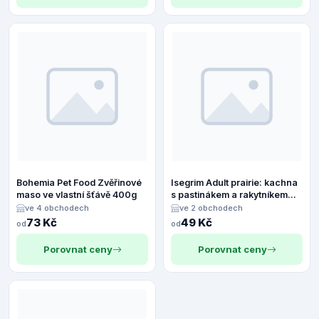
Bohemia Pet Food Zvěřinové
Isegrim Adult prairie: kachna
maso ve vlastní šťávě 400g
s pastinákem a rakytníkem
400g
ve 4 obchodech
ve 2 obchodech
73 Kč
49 Kč
od
od
Porovnat ceny
Porovnat ceny