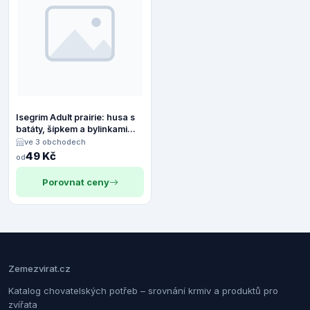
Isegrim Adult prairie: husa s
batáty, šípkem a bylinkami
400g
ve 3 obchodech
49 Kč
od
Porovnat ceny
Zemezvirat.cz
Katalog chovatelských potřeb – srovnání krmiv a produktů pro
zvířata