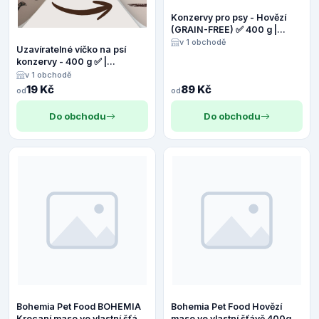
Konzervy pro psy - Hovězí
(GRAIN-FREE) ✅ 400 g |
Panakei.cz
v 1 obchodě
Uzavíratelné víčko na psí
konzervy - 400 g ✅ |
Panakei.cz
v 1 obchodě
19 Kč
89 Kč
od
od
Do obchodu
Do obchodu
Bohemia Pet Food BOHEMIA
Bohemia Pet Food Hovězí
Krocaní maso ve vlastní šťávě
maso ve vlastní šťávě 400g