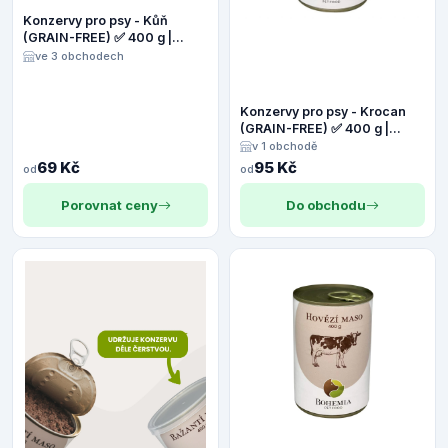
Konzervy pro psy - Kůň
(GRAIN-FREE) ✅ 400 g |
Panakei.cz
ve 3 obchodech
Konzervy pro psy - Krocan
(GRAIN-FREE) ✅ 400 g |
Panakei.cz
v 1 obchodě
69 Kč
95 Kč
od
od
Porovnat ceny
Do obchodu