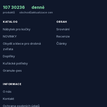
107 302
36
denně
produktů
obchodů
aktualizace cen
KATALOG
OBSAH
Nábytek pro kočky
Srovnání
NOVINKY
Recenze
Obydlí a klece pro drobná
Články
zvířata
Doplňky
Kuřácké potřeby
Granule-pes
INFORMACE
O nás
Kontakt
Ochrana osobních údajů