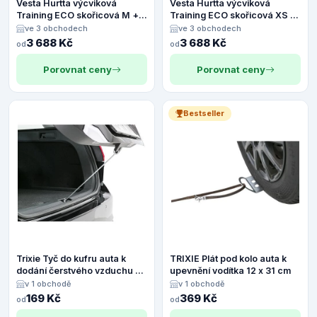
Vesta Hurtta výcviková
Vesta Hurtta výcviková
Training ECO skořicová M +
Training ECO skořicová XS +
Doprava zdarma
Doprava zdarma
ve 3 obchodech
ve 3 obchodech
3 688 Kč
3 688 Kč
od
od
Porovnat ceny
Porovnat ceny
Bestseller
Trixie Tyč do kufru auta k
TRIXIE Plát pod kolo auta k
dodání čerstvého vzduchu do
upevnění vodítka 12 x 31 cm
vozidla 40 cm
v 1 obchodě
v 1 obchodě
169 Kč
369 Kč
od
od