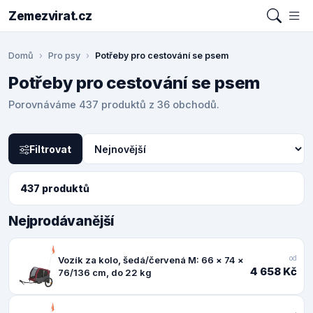
Zemezvirat.cz
Domů
Pro psy
Potřeby pro cestování se psem
Potřeby pro cestování se psem
Porovnáváme 437 produktů z 36 obchodů.
Filtrovat
437 produktů
Nejprodávanější
od
Vozík za kolo, šedá/červená M: 66 × 74 ×
4 658 Kč
76/136 cm, do 22 kg