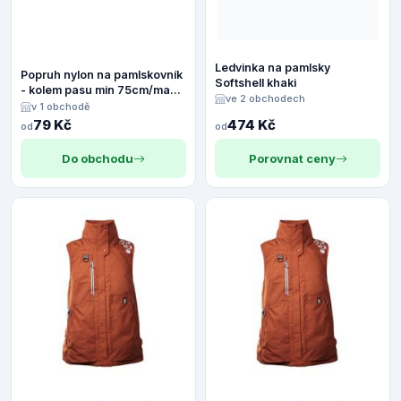
Ledvinka na pamlsky
Popruh nylon na pamlskovník
Softshell khaki
- kolem pasu min 75cm/max
ve 2 obchodech
115 cm
v 1 obchodě
79 Kč
474 Kč
od
od
Do obchodu
Porovnat ceny