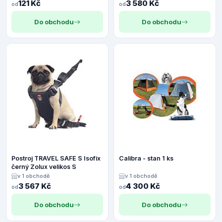
NABÍDKA 1ks/11x14cm
121 Kč
3 580 Kč
od
od
Do obchodu
Do obchodu
Postroj TRAVEL SAFE S Isofix
Calibra - stan 1 ks
černý Zolux velikos S
v 1 obchodě
v 1 obchodě
3 567 Kč
4 300 Kč
od
od
Do obchodu
Do obchodu