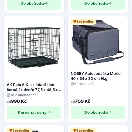
Do obchodu
Do obchodu
Bestseller
NOBBY Autosedačka Merlo
40 x 34 x 30 cm 9kg
v 1 obchodě
AK Pets A.K. skládací klec
černá 2x dveře 77,5 x 48,5 x
55,5 cm
ve 2 obchodech
990 Kč
759 Kč
od
od
Porovnat ceny
Do obchodu
Bestseller
Bestseller