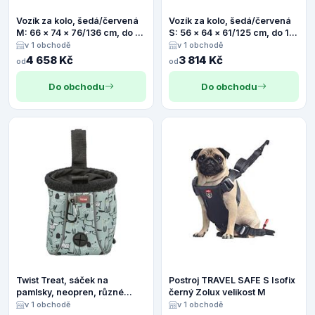
Vozík za kolo, šedá/červená
Vozík za kolo, šedá/červená
M: 66 × 74 × 76/136 cm, do 22
S: 56 × 64 × 61/125 cm, do 15
kg
kg, šedá/červená
v 1 obchodě
v 1 obchodě
4 658 Kč
3 814 Kč
od
od
Do obchodu
Do obchodu
Twist Treat, sáček na
Postroj TRAVEL SAFE S Isofix
pamlsky, neopren, různé
černý Zolux velikost M
barvy - LIMITOVANÁ
v 1 obchodě
v 1 obchodě