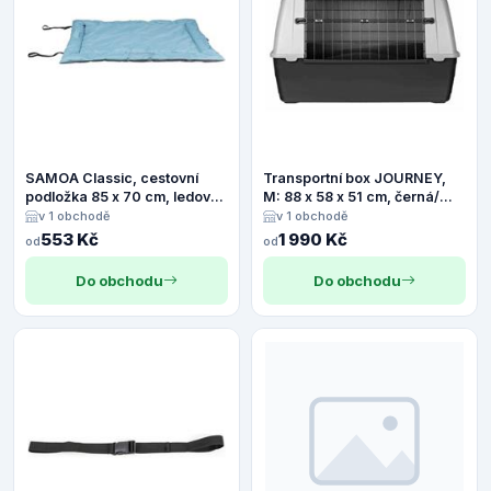
SAMOA Classic, cestovní
Transportní box JOURNEY,
podložka 85 x 70 cm, ledově
M: 88 x 58 x 51 cm, černá/
modrá/šedá
šedá
v 1 obchodě
v 1 obchodě
553 Kč
1 990 Kč
od
od
Do obchodu
Do obchodu