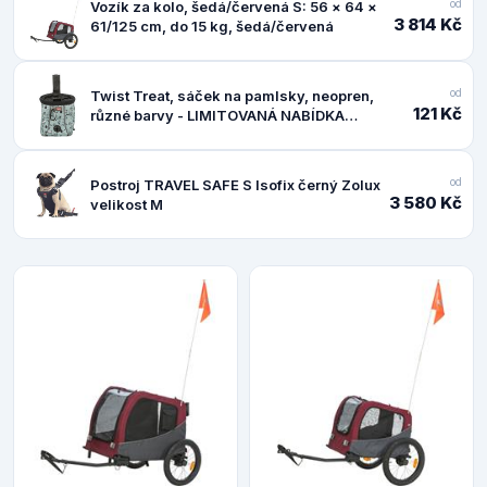
od
Vozík za kolo, šedá/červená S: 56 × 64 ×
3 814 Kč
61/125 cm, do 15 kg, šedá/červená
od
Twist Treat, sáček na pamlsky, neopren,
121 Kč
různé barvy - LIMITOVANÁ NABÍDKA
1ks/11x14cm
od
Postroj TRAVEL SAFE S Isofix černý Zolux
3 580 Kč
velikost M