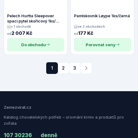
Pelech Hurtta Sleepover
Pamlskovník Løype 1ks/černá
spací pytel skořicový 1ks/
velikost S
v 1 obchodě
ve 2 obchodech
2 007 Kč
177 Kč
od
od
Do obchodu
Porovnat ceny
1
2
3
Zemezvirat.cz
Katalog chovatelských potřeb – srovnání krmiv a produktů pro
zvířata
107 302
36
denně