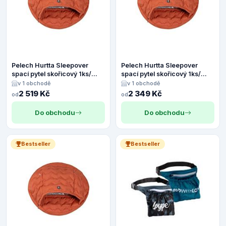
Pelech Hurtta Sleepover
Pelech Hurtta Sleepover
spací pytel skořicový 1ks/
spací pytel skořicový 1ks/
velikost L
velikost M
v 1 obchodě
v 1 obchodě
2 519 Kč
2 349 Kč
od
od
Do obchodu
Do obchodu
Bestseller
Bestseller