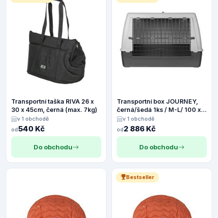
Transportní taška RIVA 26 x
Transportní box JOURNEY,
30 x 45cm, černá (max. 7kg)
černá/šedá 1ks / M-L/ 100 x
65 x 60 cm
v 1 obchodě
v 1 obchodě
540 Kč
2 886 Kč
od
od
Do obchodu
Do obchodu
Bestseller