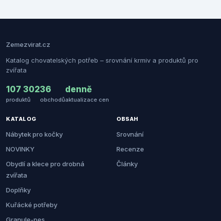
Zemezvirat.cz
Katalog chovatelských potřeb – srovnání krmiv a produktů pro
zvířata
107 302
36
denně
produktů
obchodů
aktualizace cen
KATALOG
OBSAH
Nábytek pro kočky
Srovnání
NOVINKY
Recenze
Obydlí a klece pro drobná
Články
zvířata
Doplňky
Kuřácké potřeby
Granule-pes