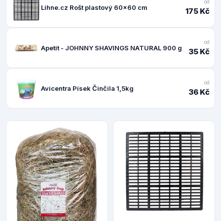
od
Lihne.cz Rošt plastový 60x60 cm
175 Kč
od
Apetit - JOHNNY SHAVINGS NATURAL 900 g
35 Kč
od
Avicentra Písek Činčila 1,5kg
36 Kč