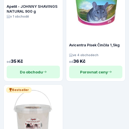
Apetit - JOHNNY SHAVINGS
NATURAL 900 g
v 1 obchodě
Avicentra Písek Činčila 1,5kg
ve 4 obchodech
35 Kč
36 Kč
od
od
Do obchodu
Porovnat ceny
Bestseller