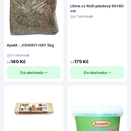
Lihne.cz Rošt plastový 60x60
cm
v 1 obchodě
Apetit - JOHNNY HAY 5kg
v 1 obchodě
140 Kč
175 Kč
od
od
Do obchodu
Do obchodu