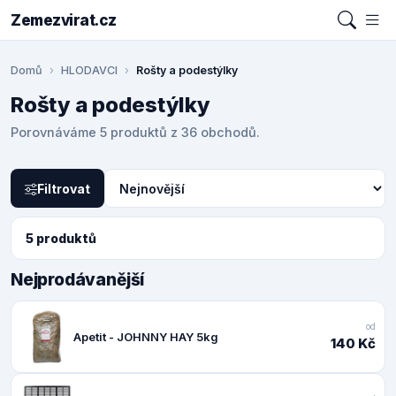
Zemezvirat.cz
Domů
HLODAVCI
Rošty a podestýlky
Rošty a podestýlky
Porovnáváme 5 produktů z 36 obchodů.
Filtrovat
5 produktů
Nejprodávanější
od
Apetit - JOHNNY HAY 5kg
140 Kč