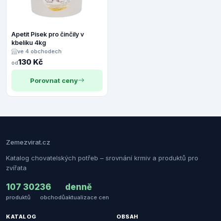
Apetit Písek pro činčily v
kbelíku 4kg
ve 4 obchodech
130 Kč
od
Porovnat ceny
Zemezvirat.cz
Katalog chovatelských potřeb – srovnání krmiv a produktů pro
zvířata
107 302
36
denně
produktů
obchodů
aktualizace cen
KATALOG
OBSAH