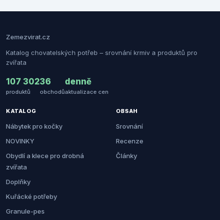
Zemezvirat.cz
Katalog chovatelských potřeb – srovnání krmiv a produktů pro
zvířata
107 302
36
denně
produktů
obchodů
aktualizace cen
KATALOG
OBSAH
Nábytek pro kočky
Srovnání
NOVINKY
Recenze
Obydlí a klece pro drobná
Články
zvířata
Doplňky
Kuřácké potřeby
Granule-pes