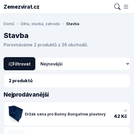
Zemezvirat.cz
Domů
Dílna, stavba, zahrada
Stavba
Stavba
Porovnáváme 2 produktů z 36 obchodů.
Filtrovat
2 produktů
Nejprodávanější
od
Držák sena pro Bunny Bungallow plastový
42 Kč