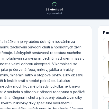
36 obchodů
v porovnání
Po
í a hráškem je vyráběno šetrným lisováním za
nému zachování původní chuti a hodnotných živin.
otřebuje. Láskyplně sestavená receptura suchého
 mimořádnými surovinami: Jediným zdrojem masa v
mnost a velmi dobrou akceptaci. V kombinaci se
ako je červená řepa, mrkev, jablka a hrušky,
míny, minerální látky a stopové prvky. Díky obsahu
t k lesklé srsti a hebké pokožce. Lukullus
eneticky modifikované přísady. Lukullus je krmivo
V souladu s přírodou: přírodní receptura s pečlivě
ána. Originální chuť a přirozený obsah živin díky
kvalitní bílkoviny díky speciálně vybranému
eticky modifikovaných surovin, bez lepku Vysoce