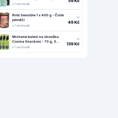
59 Kč
v 1 obchodě
Rinti Sensible 1 x 400 g - Čisté
od
jehněčí
49 Kč
v 1 obchodě
Míchané balení na zkoušku:
od
Cosma Snackies - 70 g, 3
139 Kč
druhy (kuřecí, kachní, hovězí)
v 1 obchodě