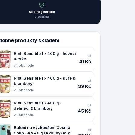
Bez registrace
a zdarma
dobné produkty skladem
Rinti Sensible 1 x 400 g - hovězí
od
& rýže
41 Kč
v 1 obchodě
Rinti Sensible 1 x 400 g - Kuře &
od
brambory
39 Kč
v 1 obchodě
Rinti Sensible 1 x 400 g -
od
Jehněčí & brambory
45 Kč
v 1 obchodě
Balení na vyzkoušení Cosma
od
Soup - 4 x 40 g (4 druhy) mix 1