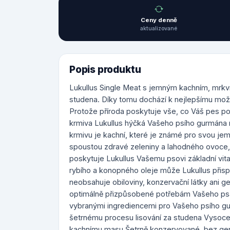
Ceny denně
aktualizované
Popis produktu
Lukullus Single Meat s jemným kachním, mrkv
studena. Díky tomu dochází k nejlepšímu mož
Protože příroda poskytuje vše, co Váš pes p
krmiva Lukullus hýčká Vašeho psího gurmána
krmivu je kachní, které je známé pro svou je
spoustou zdravé zeleniny a lahodného ovoce, j
poskytuje Lukullus Vašemu psovi základní vita
rybího a konopného oleje může Lukullus přispě
neobsahuje obiloviny, konzervační látky ani g
optimálně přizpůsobené potřebám Vašeho psa: 
vybranými ingrediencemi pro Vašeho psího gurm
šetrnému procesu lisování za studena Vysoce 
kachnímu masu Šetrně konzervované, bez gen