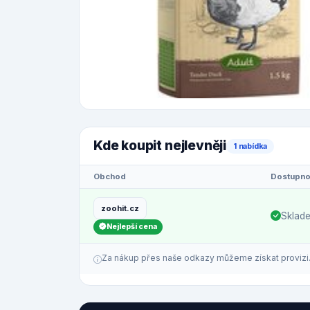
Kde koupit nejlevněji
1 nabídka
Obchod
Dostupno
zoohit.cz
Sklad
Nejlepší cena
Za nákup přes naše odkazy můžeme získat provizi. C