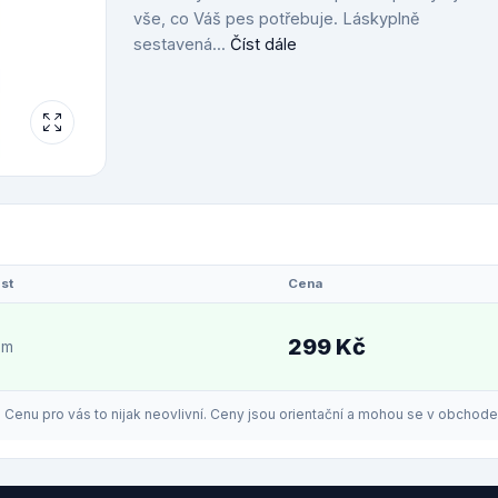
vše, co Váš pes potřebuje. Láskyplně
sestavená...
Číst dále
st
Cena
299 Kč
em
enu pro vás to nijak neovlivní. Ceny jsou orientační a mohou se v obchodech