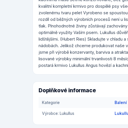
kvalitní kompletní krmivo pro dospělé psy vše
zvolenému tvaru pelet Vyrobeno se spoustou 
rozdíl od běžných výrobních procesů není u li
tlak. Plnohodnotné živiny zůstávají zachov
optimálně využity Vaším psem. Lukullus důvěřuj
lidštějšími. (Hubert Ries) Skladujte v chladu
nádobách. Jelikož chceme produkovat naše vý
jsme při výrobě konzervanty, barviva a atrak
lisované výrobky minimální trvanlivosti 8 měsí
postará krmivo Lukullus Angus hovězí a kachní.
Doplňkové informace
Kategorie
Balení
Výrobce: Lukullus
Lukull