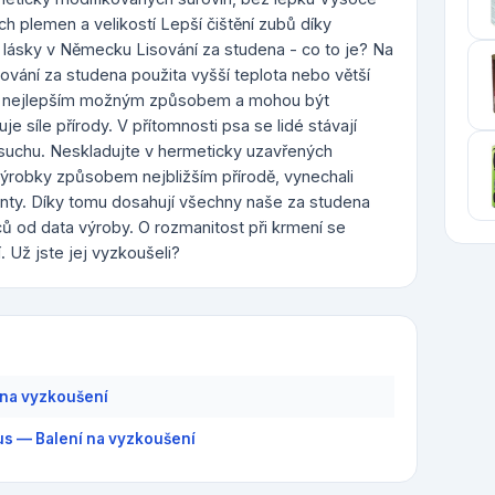
ch plemen a velikostí Lepší čištění zubů díky
lásky v Německu Lisování za studena - co to je? Na
sování za studena použita vyšší teplota nebo větší
ány nejlepším možným způsobem a mohou být
e síle přírody. V přítomnosti psa se lidé stávají
 a suchu. Neskladujte v hermeticky uzavřených
robky způsobem nejbližším přírodě, vynechali
tanty. Díky tomu dosahují všechny naše za studena
ců od data výroby. O rozmanitost při krmení se
 Už jste jej vyzkoušeli?
 na vyzkoušení
us — Balení na vyzkoušení