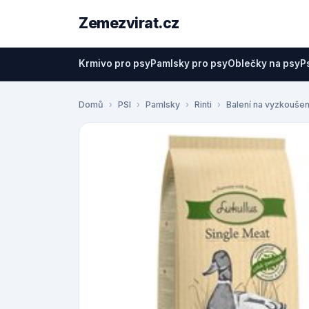
Zemezvirat.cz
Krmivo pro psy
Pamlsky pro psy
Oblečky na psy
P
Domů
PSI
Pamlsky
Rinti
Balení na vyzkoušen