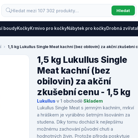
Hledat
sí boudy
Kočky
Krmivo pro kočky
Nábytek pro kočky
Drobná zvířata
í
1,5 kg Lukullus Single Meat kachní (bez obilovin) za akční zkušební c
1,5 kg Lukullus Single
Meat kachní (bez
obilovin) za akční
zkušební cenu - 1,5 kg
Lukullus
·
v 1 obchodě
·
Skladem
Lukullus Single Meat s jemným kachním, mrkví
a hráškem je vyráběno šetrným lisováním za
studena. Díky tomu dochází k nejlepšímu
možnému zachování původní chuti a
hodnotných živin. Protože příroda poskytuje