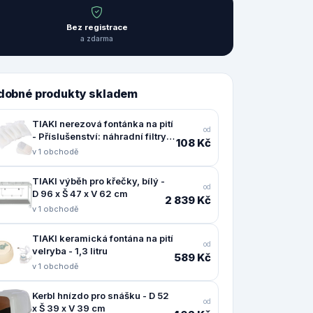
Bez registrace
a zdarma
dobné produkty skladem
TIAKI nerezová fontánka na pití
od
- Příslušenství: náhradní filtry
108 Kč
(6 kusů)
v 1 obchodě
TIAKI výběh pro křečky, bílý -
od
D 96 x Š 47 x V 62 cm
2 839 Kč
v 1 obchodě
TIAKI keramická fontána na pití
od
velryba - 1,3 litru
589 Kč
v 1 obchodě
Kerbl hnízdo pro snášku - D 52
od
x Š 39 x V 39 cm