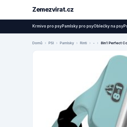
Zemezvirat.cz
Krmivo pro psy
Pamlsky pro psy
Oblečky na psy
P
Domů
PSI
Pamlsky
Rinti
-
8in1 Perfect C