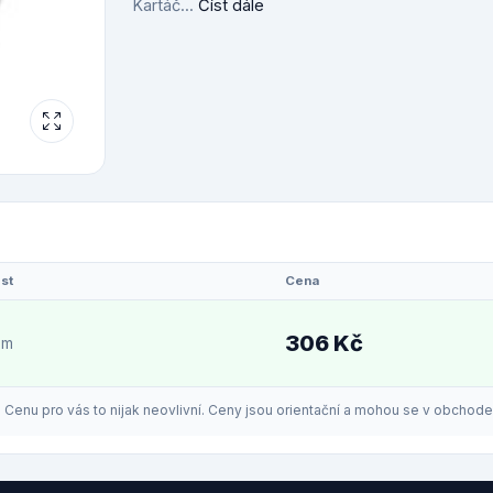
Kartáč...
Číst dále
st
Cena
306 Kč
em
enu pro vás to nijak neovlivní. Ceny jsou orientační a mohou se v obchodech