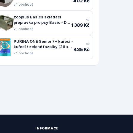
402 Kč
v 1 obchodě
zooplus Basics skládací
od
přepravka pro psy Basic - D
1 389 Kč
91 x Š 61 x V 58 cm
v 1 obchodě
PURINA ONE Senior 7+ kuřecí -
od
kuřecí / zelené fazolky (26 x
435 Kč
85 g)
v 1 obchodě
INFORMACE