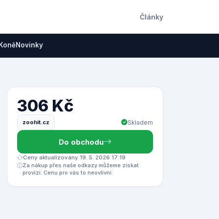
Články
Koně
Novinky
306 Kč
zoohit.cz
Skladem
Do obchodu
Ceny aktualizovány 19. 5. 2026 17:19
Za nákup přes naše odkazy můžeme získat
provizi. Cenu pro vás to neovlivní.