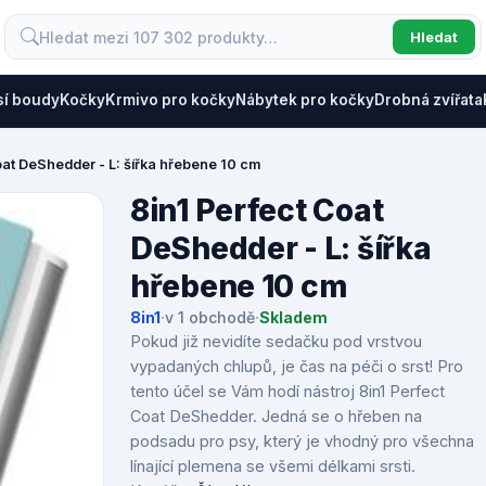
Hledat
sí boudy
Kočky
Krmivo pro kočky
Nábytek pro kočky
Drobná zvířata
oat DeShedder - L: šířka hřebene 10 cm
8in1 Perfect Coat
DeShedder - L: šířka
hřebene 10 cm
8in1
·
v 1 obchodě
·
Skladem
Pokud již nevidíte sedačku pod vrstvou
vypadaných chlupů, je čas na péči o srst! Pro
tento účel se Vám hodí nástroj 8in1 Perfect
Coat DeShedder. Jedná se o hřeben na
podsadu pro psy, který je vhodný pro všechna
línající plemena se všemi délkami srsti.