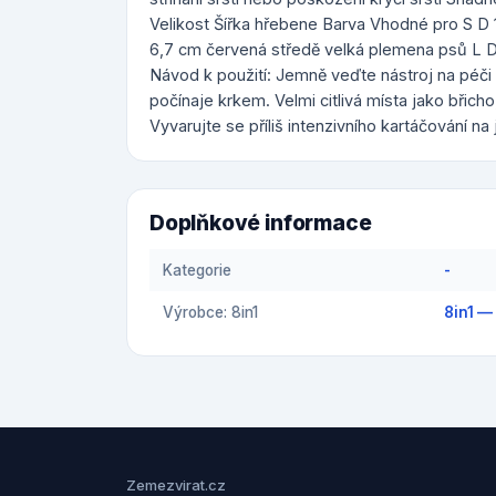
Velikost Šířka hřebene Barva Vhodné pro S D
6,7 cm červená středě velká plemena psů L 
Návod k použití: Jemně veďte nástroj na péči o
počínaje krkem. Velmi citlivá místa jako břicho,
Vyvarujte se příliš intenzivního kartáčování n
Doplňkové informace
Kategorie
-
Výrobce: 8in1
8in1 — 
Zemezvirat.cz