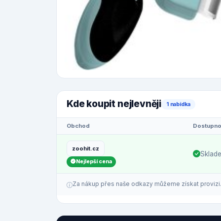
Kde koupit nejlevněji
1 nabídka
Obchod
Dostupno
zoohit.cz
Sklad
Nejlepší cena
Za nákup přes naše odkazy můžeme získat provizi. C