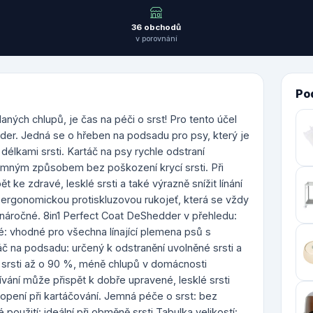
36 obchodů
v porovnání
Po
ných chlupů, je čas na péči o srst! Pro tento účel
der. Jedná se o hřeben na podsadu pro psy, který je
délkami srsti. Kartáč na psy rychle odstraní
emným způsobem bez poškození krycí srsti. Při
e zdravé, lesklé srsti a také výrazně snížit línání
ergonomickou protiskluzovou rukojeť, která se vždy
enáročné. 8in1 Perfect Coat DeShedder v přehledu:
é: vhodné pro všechna línající plemena psů s
áč na podsadu: určený k odstranění uvolněné srsti a
 srsti až o 90 %, méně chlupů v domácnosti
vání může přispět k dobře upravené, lesklé srsti
opení při kartáčování. Jemná péče o srst: bez
 použití: ideální při obměně srsti Tabulka velikostí: