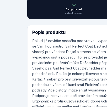
Ceny denně
aktualizované
Popis produktu
Pokud již nevidíte sedačku pod vrstvou vypada
se Vám hodí nástroj 8in1 Perfect Coat DeShed
vhodný pro všechna línající plemena se všemi 
vypadanou srst a podsadu. To lze provádět j
pravidelném používání může DeShedder přispět k
Vašeho psa. 8in1 Perfect Coat DeShedder má 
pohodlně drží. Použití je nekomplikované a n
Kartáč / hřeben pro psy Univerzálně použiteln
podsadou a všemi délkami srsti Efektivní kart
podsady Více čistoty: může snížit vypadávání
Podporuje zdravou srst: při pravidelném použí
Ergonomická protiskluzová rukojeť: dobré uch
stříhání srsti nebo poškození krycí srsti Snadné