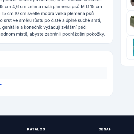
 15 cm 4,6 cm zelená malá plemena psů M D 15 cm
D 15 cm 10 cm světle modrá velká plemena psů
 srst ve směru růstu po čisté a úplně suché srsti,
 genitálie a konečník vyžadují zvláštní péči.
a jednom místě, abyste zabránili podráždění pokožky.
-
KATALOG
OBSAH