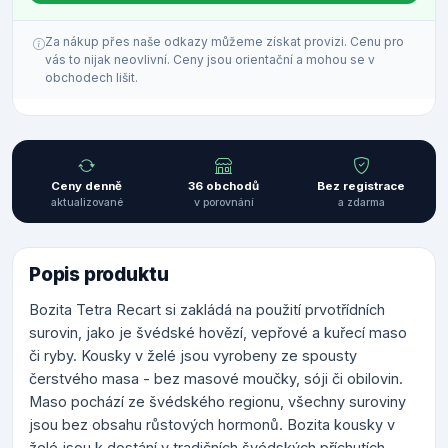
Za nákup přes naše odkazy můžeme získat provizi. Cenu pro
vás to nijak neovlivní. Ceny jsou orientační a mohou se v
obchodech lišit.
Ceny denně
36 obchodů
Bez registrace
aktualizované
v porovnání
a zdarma
Popis produktu
Bozita Tetra Recart si zakládá na použití prvotřídních
surovin, jako je švédské hovězí, vepřové a kuřecí maso
či ryby. Kousky v želé jsou vyrobeny ze spousty
čerstvého masa - bez masové moučky, sóji či obilovin.
Maso pochází ze švédského regionu, všechny suroviny
jsou bez obsahu růstových hormonů. Bozita kousky v
želé jsou k dostání v tradičních švédských příchutích.