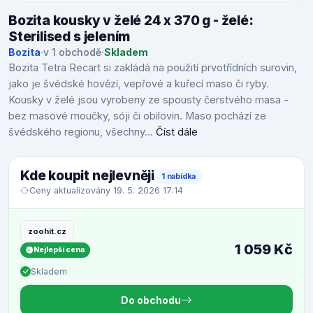
Bozita kousky v želé 24 x 370 g - želé:
Sterilised s jelením
Bozita
·
v 1 obchodě
·
Skladem
Bozita Tetra Recart si zakládá na použití prvotřídních surovin,
jako je švédské hovězí, vepřové a kuřecí maso či ryby.
Kousky v želé jsou vyrobeny ze spousty čerstvého masa -
bez masové moučky, sóji či obilovin. Maso pochází ze
švédského regionu, všechny...
Číst dále
Kde koupit nejlevněji
1 nabídka
Ceny aktualizovány 19. 5. 2026 17:14
zoohit.cz
1 059 Kč
Nejlepší cena
Skladem
Do obchodu