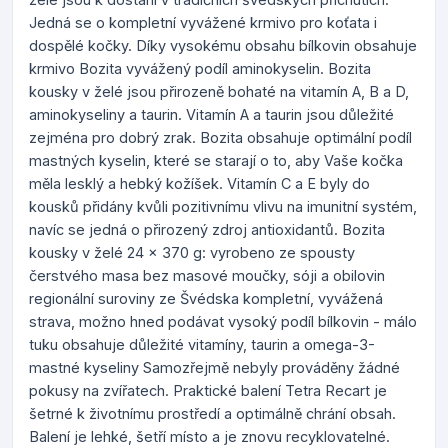
Jedná se o kompletní vyvážené krmivo pro koťata i
dospělé kočky. Díky vysokému obsahu bílkovin obsahuje
krmivo Bozita vyvážený podíl aminokyselin. Bozita
kousky v želé jsou přirozeně bohaté na vitamín A, B a D,
aminokyseliny a taurin. Vitamín A a taurin jsou důležité
zejména pro dobrý zrak. Bozita obsahuje optimální podíl
mastných kyselin, které se starají o to, aby Vaše kočka
měla lesklý a hebký kožíšek. Vitamín C a E byly do
kousků přidány kvůli pozitivnímu vlivu na imunitní systém,
navíc se jedná o přirozený zdroj antioxidantů. Bozita
kousky v želé 24 x 370 g: vyrobeno ze spousty
čerstvého masa bez masové moučky, sóji a obilovin
regionální suroviny ze Švédska kompletní, vyvážená
strava, možno hned podávat vysoký podíl bílkovin - málo
tuku obsahuje důležité vitamíny, taurin a omega-3-
mastné kyseliny Samozřejmě nebyly prováděny žádné
pokusy na zvířatech. Praktické balení Tetra Recart je
šetrné k životnímu prostředí a optimálně chrání obsah.
Balení je lehké, šetří místo a je znovu recyklovatelné.