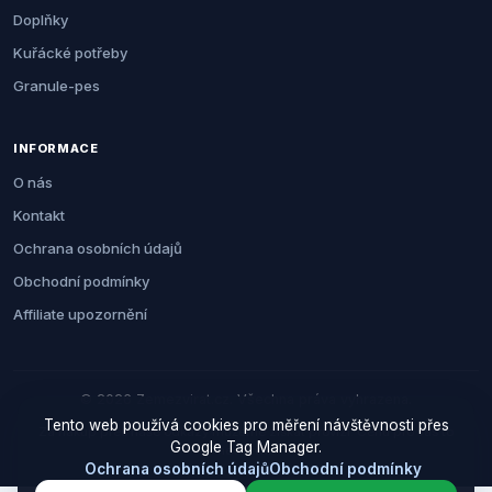
Doplňky
Kuřácké potřeby
Granule-pes
INFORMACE
O nás
Kontakt
Ochrana osobních údajů
Obchodní podmínky
Affiliate upozornění
© 2026 Zemezvirat.cz. Všechna práva vyhrazena.
Tento web používá cookies pro měření návštěvnosti přes
Za nákup přes naše odkazy můžeme získat provizi. Cenu pro vás to
Google Tag Manager.
neovlivní.
Ochrana osobních údajů
Obchodní podmínky