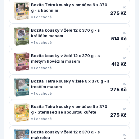
Bozita Tetra kousky v omáčce 6 x 370
od
g - s kachním
275 Kč
v 1 obchodě
Bozita kousky v želé 12 x 370 g - s
od
králičím masem
514 Kč
v 1 obchodě
Bozita kousky v želé 12 x 370 g - s
od
mletým hovězím masem
412 Kč
v 1 obchodě
Bozita Tetra kousky v želé 6 x 370 g - s
od
tresčím masem
275 Kč
v 1 obchodě
Bozita Tetra kousky v omáčce 6 x 370
od
g - Sterilised se spoustou kuřete
275 Kč
v 1 obchodě
Bozita kousky v želé 12 x 370 g - s
od
makrelou