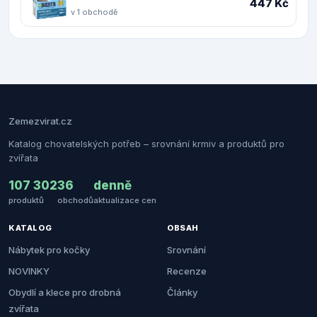
447 Kč
v 1 obchodě
Zemezvirat.cz
Katalog chovatelských potřeb – srovnání krmiv a produktů pro
zvířata
107 302
36
denně
produktů
obchodů
aktualizace cen
KATALOG
OBSAH
Nábytek pro kočky
Srovnání
NOVINKY
Recenze
Obydlí a klece pro drobná
Články
zvířata