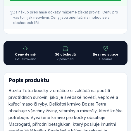
Za nákup přes naše odkazy můžeme získat provizi. Cenu pro
vás to nijak neovlivní. Ceny jsou orientační a mohou se v
obchodech lišit.
Ceny denně
36 obchodů
Bez registrace
aktualizované
v porovnání
a zdarma
Popis produktu
Bozita Tetra kousky v omáčce si zakládá na použití
prvotřídních surovin, jako je švédské hovězí, vepřové a
kuřecí maso či ryby. Delikátní krmivo Bozita Tetra
obsahuje všechny živiny, vitamíny a minerály, které kočka
potřebuje. Vyvážené krmivo pro kočky obsahuje
Macrogard, přírodní betaglukan, který posiluje imunitní
systém Vaší kočky. Společně s bílými krvinkami je