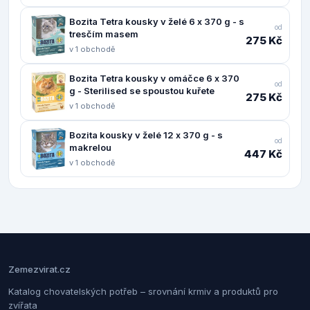
Bozita Tetra kousky v želé 6 x 370 g - s
od
tresčím masem
275 Kč
v 1 obchodě
Bozita Tetra kousky v omáčce 6 x 370
od
g - Sterilised se spoustou kuřete
275 Kč
v 1 obchodě
Bozita kousky v želé 12 x 370 g - s
od
makrelou
447 Kč
v 1 obchodě
Zemezvirat.cz
Katalog chovatelských potřeb – srovnání krmiv a produktů pro
zvířata