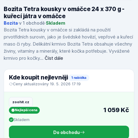
Bozita Tetra kousky v omáčce 24 x 370 g -
kuřecí játra v omáčce
Bozita
·
v 1 obchodě
·
Skladem
Bozita Tetra kousky v omáčce si zakládá na použití
prvotřídních surovin, jako je švédské hovězí, vepřové a kuřecí
maso či ryby. Delikátní krmivo Bozita Tetra obsahuje všechny
živiny, vitamíny a minerály, které kočka potřebuje. Vyvážené
krmivo pro kočky...
Číst dále
Kde koupit nejlevněji
1 nabídka
Ceny aktualizovány 19. 5. 2026 17:19
zoohit.cz
1 059 Kč
Nejlepší cena
Skladem
Do obchodu