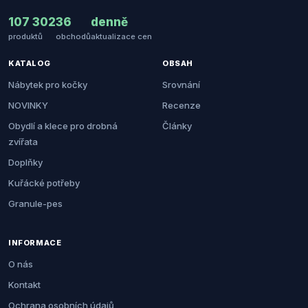
107 302
36
denně
produktů
obchodů
aktualizace cen
KATALOG
OBSAH
Nábytek pro kočky
Srovnání
NOVINKY
Recenze
Obydlí a klece pro drobná
Články
zvířata
Doplňky
Kuřácké potřeby
Granule-pes
INFORMACE
O nás
Kontakt
Ochrana osobních údajů