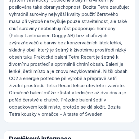
posilována také obranyschopnost. Bozita Tetra zaručuje:
výhradně suroviny nejvyšší kvality použití čerstvého
masa při výrobě nezvyšuje pouze stravitelnost, ale také
chuť suroviny neobsahují růst podporující hormony
(Policy Lantmännen Doggy AB) bez chuťových
zvýrazňovačů a barviv bez konzervačních látek lehký,
skladný obal, který je šetrný k životnímu prostředí nízký
obsah tuku Praktické balení Tetra Recart je šetrné k
životnímu prostředí a optimálně chrání obsah. Balení je
lehké, šetří místo a je znovu recyklovatelné. Nižší obsah
CO2 a energie potřebné při výrobě a přepravě šetří
životní prostředí. Tetra Recart lehce otevřete i zavřete.
Otevřené balení může zůstat v ledničce až dva dny a je
pořád čerstvé a chutné. Prázdné balení šetří v
odpadkovém koši místo, protože se dá složit. Bozita
Tetra kousky v omáčce - A taste of Sweden.
Doplňkové informace