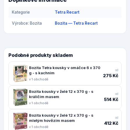
Kategorie
Tetra Recart
Výrobce: Bozita
Bozita — Tetra Recart
Podobné produkty skladem
Bozita Tetra kousky v omáčce 6 x 370
od
g - s kachním
275 Kč
v 1 obchodě
Bozita kousky v želé 12 x 370 g - s
od
králičím masem
514 Kč
v 1 obchodě
Bozita kousky v želé 12 x 370 g - s
od
mletým hovězím masem
412 Kč
v 1 obchodě