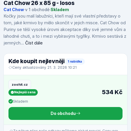
Cat Chow 26 x 85 g - losos
Cat Chow
·
v 1 obchodě
·
Skladem
Kočky jsou malí labužníci, kteří mají své vlastní představy o
tom, jaké krmivo by mělo skončit v jejich misce. Cat Chow od
Puriny se těší vysoké úrovni akceptace díky své jemné vůni a
lahodné chuti, a to i mezi vybíravými tygříky. Krmivo sestává z
jemných...
Číst dále
Kde koupit nejlevněji
1 nabídka
Ceny aktualizovány 21. 3. 2026 10:21
zoohit.cz
534 Kč
Nejlepší cena
Skladem
Do obchodu
Za nákup přes naše odkazy můžeme získat provizi. Cenu pro