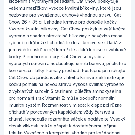
složením s vybranými přísadami. Cat Chow poskytuje
vašemu mazlíčkovi vysoce kvalitní bílkoviny, které jsou
nezbytné pro vyváženou, druhově vhodnou stravu. Cat
Chow 26 x 85 g: Lahodné krmivo pro dospělé kočky
Vysoce kvalitní bílkoviny: Cat Chow poskytuje vaší kočce
vybrané a snadno stravitelné bílkoviny z hovězího masa,
ryb nebo drůbeže Lahodná textura: krmivo se skládá z
jemných kousků v měkkém želé a láká k misce i vybíravé
kočky Přírodní receptury: Cat Chow se vyrábí z
vybraných surovin a neobsahuje umělá barviva, příchutě a
konzervační látky Pomalý přechod: Postupně přimíchejte
Cat Chow do předchozího vlhkého krmiva a aklimatizujte
kočku pomalu na novou stravu Vysoká kvalita: vyrobeno
z vybraných surovin S taurinem: důležitá aminokyselina
pro normální zrak Vitamín E: může podpořit normální
imunitní systém Rozmanitost v misce: k dispozici různé
příchutě V porcovaných kapsičkách: vždy čerstvé a
chutné, jednoduše roztrhněte sáček a podávejte Vysoký
obsah vlhkosti: může přispět k dostatečnému příjmu
tekutin Vyvážené a kompletní: vhodné pro každodenní