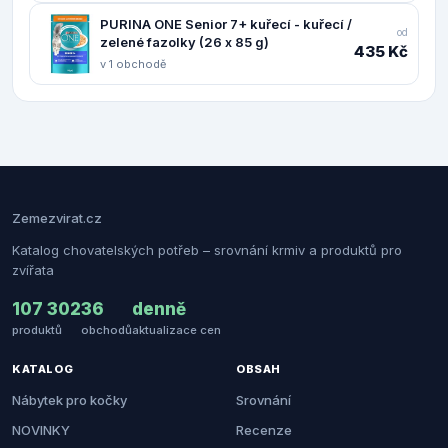
PURINA ONE Senior 7+ kuřecí - kuřecí /
od
zelené fazolky (26 x 85 g)
435 Kč
v 1 obchodě
Zemezvirat.cz
Katalog chovatelských potřeb – srovnání krmiv a produktů pro
zvířata
107 302
36
denně
produktů
obchodů
aktualizace cen
KATALOG
OBSAH
Nábytek pro kočky
Srovnání
NOVINKY
Recenze