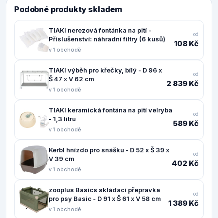
Podobné produkty skladem
TIAKI nerezová fontánka na pití -
od
Příslušenství: náhradní filtry (6 kusů)
108 Kč
v 1 obchodě
TIAKI výběh pro křečky, bílý - D 96 x
od
Š 47 x V 62 cm
2 839 Kč
v 1 obchodě
TIAKI keramická fontána na pití velryba
od
- 1,3 litru
589 Kč
v 1 obchodě
Kerbl hnízdo pro snášku - D 52 x Š 39 x
od
V 39 cm
402 Kč
v 1 obchodě
zooplus Basics skládací přepravka
od
pro psy Basic - D 91 x Š 61 x V 58 cm
1 389 Kč
v 1 obchodě