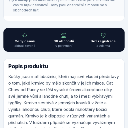
vás to nijak neovlivní. Ceny jsou orientační a mohou se v
obchodech lišit.
Ceny denně
36 obchodů
Bez registrace
aktualizované
v porovnání
a zdarma
Popis produktu
Kočky jsou malí labužníci, kteří mají své vlastní představy
o tom, jaké krmivo by mělo skončit v jejich misce. Cat
Chow od Puriny se těší vysoké úrovni akceptace díky
své jemné vůni a lahodné chuti, a to i mezi vybíravými
tygříky. Krmivo sestává z jemných kousků v želé a
vyniká lahodnou chutí, které odolá málokterý kočičí
gurmán. Krmivo je k dispozici v různých variantách a
příchutích. V každém případě se vyznačuje vyváženým