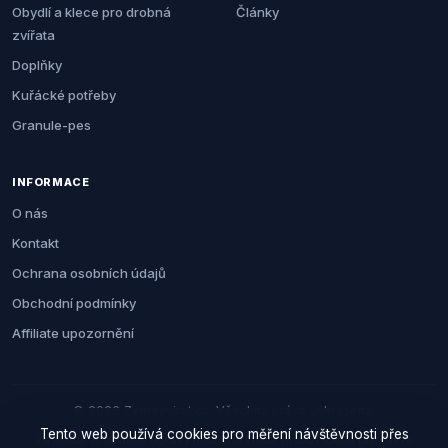
Obydlí a klece pro drobná
Články
zvířata
Doplňky
Kuřácké potřeby
Granule-pes
INFORMACE
O nás
Kontakt
Ochrana osobních údajů
Obchodní podmínky
Affiliate upozornění
© 2026 Zemezvirat.cz. Všechna práva vyhrazena.
Tento web používá cookies pro měření návštěvnosti přes
Za nákup přes naše odkazy můžeme získat provizi. Cenu pro vás to