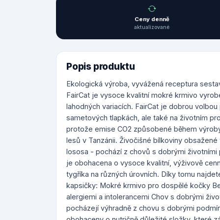
Ceny denně
aktualizované
Popis produktu
Ekologická výroba, vyvážená receptura sest
FairCat je vysoce kvalitní mokré krmivo vyrob
lahodných variacích. FairCat je dobrou volbou 
sametových tlapkách, ale také na životním pros
protože emise CO2 způsobené během výroby
lesů v Tanzánii. Živočišné bílkoviny obsažené
lososa - pochází z chovů s dobrými životními
je obohacena o vysoce kvalitní, výživově ce
tygříka na různých úrovních. Díky tomu najdet
kapsičky: Mokré krmivo pro dospělé kočky Bez
alergiemi a intolerancemi Chov s dobrými živ
pocházejí výhradně z chovu s dobrými podmínk
obohaceny o nutričně důležité složky, které zá