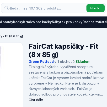
Hledat
sí boudy
Kočky
Krmivo pro kočky
Nábytek pro kočky
Drobná zvířata
 - Fit (8 x 85 g)
FairCat kapsičky - Fit
(8 x 85 g)
Green Petfood
·
v 1 obchodě
·
Skladem
Ekologická výroba, vyvážená receptura
sestavená s láskou a přizpůsobená potřebám
koček: FairCat je vysoce kvalitní mokré krmivo
vyrobené v Německu, které je k dispozici v
různých lahodných variacích. FairCat je
dobrou volbou pro chovatele koček, kterým...
Číst dále