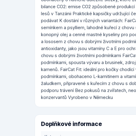
bilance CO2: emise CO2 způsobené produkcí 
lesů v Tanzánii Praktické kapsičky udržující čer
podávat K dostání v různých variantách: Fair
semínkem a psylliem, lahodné kuřecí z chovu
konopný olej a cenné mastné kyseliny pro po
a lososem z chovu s dobrými životními podmín
antioxidanty, jako jsou vitamíny C a E pro och
chovu s dobrými životními podmínkami FairCat
podmínkami, spousta vývaru a brusinek, zdroj
kamenů. FairCat Fit: ideální pro kočky chodící
podmínkami, obohaceno L-karnitinem a vitamíny
žaludkem, připravené s kuřecím z chovu s dob
podporu trávení Bez pokusů na zvířatech, ne
konzervantů Vyrobeno v Německu
Doplňkové informace