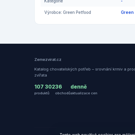
Kategorie
-
Výrobce: Green Petfood
Green 
Zemezvirat.cz
Katalog chovatelských potřeb – srovnání krmiv a pro
zvířata
107 302
36
denně
produktů
obchodů
aktualizace cen