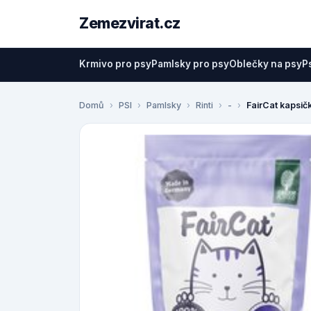
Zemezvirat.cz
Krmivo pro psy
Pamlsky pro psy
Oblečky na psy
P
Domů
PSI
Pamlsky
Rinti
-
FairCat kapsičky