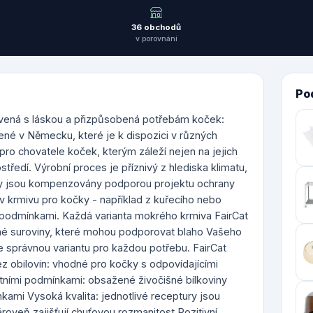
36 obchodů
v porovnání
Po
avená s láskou a přizpůsobená potřebám koček:
ené v Německu, které je k dispozici v různých
pro chovatele koček, kterým záleží nejen na jejich
tředí. Výrobní proces je příznivý z hlediska klimatu,
 jsou kompenzovány podporou projektu ochrany
 v krmivu pro kočky - například z kuřecího nebo
 podmínkami. Každá varianta mokrého krmiva FairCat
nné suroviny, které mohou podporovat blaho Vašeho
e správnou variantu pro každou potřebu. FairCat
 obilovin: vhodné pro kočky s odpovídajícími
otními podmínkami: obsažené živočišné bílkoviny
ami Vysoká kvalita: jednotlivé receptury jsou
roveň zajišťují chuťovou rozmanitost Pozitivní