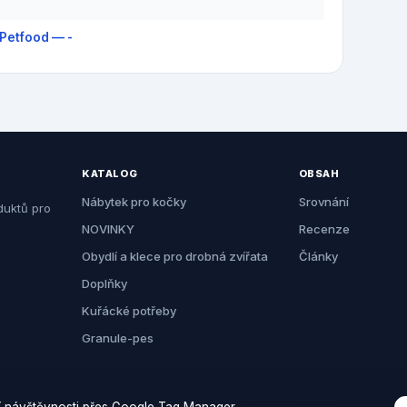
Petfood — -
KATALOG
OBSAH
Nábytek pro kočky
Srovnání
duktů pro
NOVINKY
Recenze
Obydlí a klece pro drobná zvířata
Články
Doplňky
Kuřácké potřeby
Granule-pes