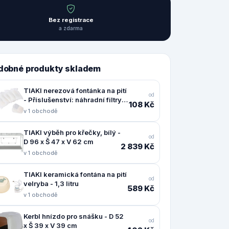
Bez registrace
a zdarma
dobné produkty skladem
TIAKI nerezová fontánka na pití
od
- Příslušenství: náhradní filtry
108 Kč
(6 kusů)
v 1 obchodě
TIAKI výběh pro křečky, bílý -
od
D 96 x Š 47 x V 62 cm
2 839 Kč
v 1 obchodě
TIAKI keramická fontána na pití
od
velryba - 1,3 litru
589 Kč
v 1 obchodě
Kerbl hnízdo pro snášku - D 52
od
x Š 39 x V 39 cm