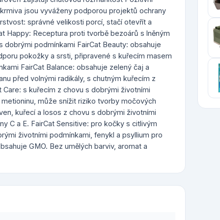
krmiva jsou vyváženy podporou projektů ochrany
stvost: správné velikosti porcí, stačí otevřít a
Cat Happy: Receptura proti tvorbě bezoárů s lněným
 s dobrými podmínkami FairCat Beauty: obsahuje
dporu pokožky a srsti, připravené s kuřecím masem
kami FairCat Balance: obsahuje zelený čaj a
ranu před volnými radikály, s chutným kuřecím z
 Care: s kuřecím z chovu s dobrými životními
 metioninu, může snížit riziko tvorby močových
 ven, kuřecí a losos z chovu s dobrými životními
 C a E. FairCat Sensitive: pro kočky s citlivým
rými životními podmínkami, fenykl a psyllium pro
obsahuje GMO. Bez umělých barviv, aromat a