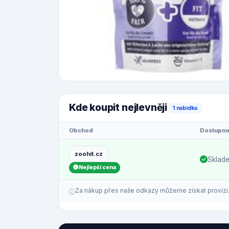
Kde koupit nejlevněji
1 nabídka
Obchod
Dostupno
zoohit.cz
Sklad
Nejlepší cena
Za nákup přes naše odkazy můžeme získat provizi. C