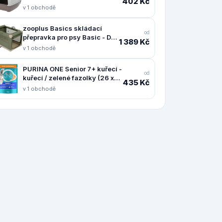
402 Kč
v 1 obchodě
zooplus Basics skládací
od
přepravka pro psy Basic - D
1 389 Kč
91 x Š 61 x V 58 cm
v 1 obchodě
PURINA ONE Senior 7+ kuřecí -
od
kuřecí / zelené fazolky (26 x
435 Kč
85 g)
v 1 obchodě