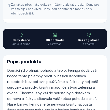
Za nákup přes naše odkazy můžeme získat provizi. Cenu pro
vás to nijak neovlivní. Ceny jsou orientační a mohou se v
obchodech lišit.
Ceny denně
36 obchodů
Bez registrace
aktualizované
v porovnání
a zdarma
Popis produktu
Domácí jídlo přináší pohodu a teplo. Feringa dodá vaší
kočce tento příjemný pocit. V našich lahodných
receptech bez obilovin používáme s láskou ty nejlepší
suroviny z přírody: kvalitní maso, čerstvou zeleninu a
ovoce. Chceme, aby každé sousto bylo dotekem
domova a lásky a slibovalo vaší kočce pohodu a chuť.
Naše krmivo Feringa je té nejvyšší kvality: spousta
čerstvého masa nebo ryb je s láskou kombinována s