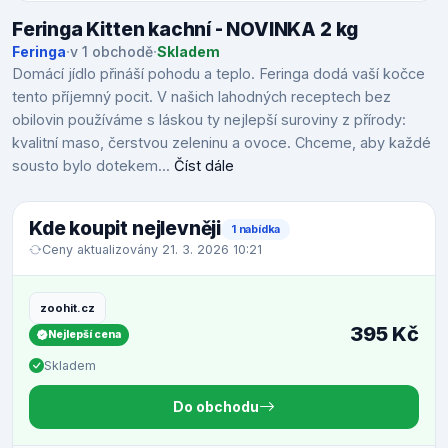
Feringa Kitten kachní - NOVINKA 2 kg
Feringa
·
v 1 obchodě
·
Skladem
Domácí jídlo přináší pohodu a teplo. Feringa dodá vaší kočce
tento příjemný pocit. V našich lahodných receptech bez
obilovin používáme s láskou ty nejlepší suroviny z přírody:
kvalitní maso, čerstvou zeleninu a ovoce. Chceme, aby každé
sousto bylo dotekem...
Číst dále
Kde koupit nejlevněji
1 nabídka
Ceny aktualizovány 21. 3. 2026 10:21
zoohit.cz
395 Kč
Nejlepší cena
Skladem
Do obchodu