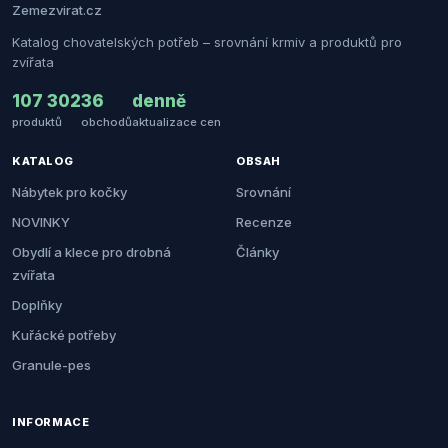
Zemezvirat.cz
Katalog chovatelských potřeb – srovnání krmiv a produktů pro
zvířata
107 302
36
denně
produktů
obchodů
aktualizace cen
KATALOG
OBSAH
Nábytek pro kočky
Srovnání
NOVINKY
Recenze
Obydlí a klece pro drobná
Články
zvířata
Doplňky
Kuřácké potřeby
Granule-pes
INFORMACE