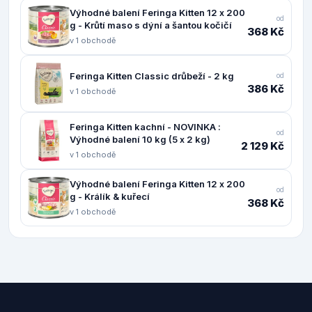
Výhodné balení Feringa Kitten 12 x 200
od
g - Krůtí maso s dýní a šantou kočičí
368 Kč
v 1 obchodě
Feringa Kitten Classic drůbeží - 2 kg
od
386 Kč
v 1 obchodě
Feringa Kitten kachní - NOVINKA :
od
Výhodné balení 10 kg (5 x 2 kg)
2 129 Kč
v 1 obchodě
Výhodné balení Feringa Kitten 12 x 200
od
g - Králík & kuřecí
368 Kč
v 1 obchodě