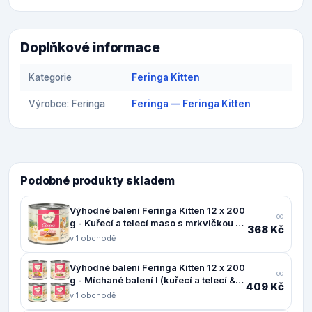
Doplňkové informace
Kategorie
Feringa Kitten
Výrobce: Feringa
Feringa — Feringa Kitten
Podobné produkty skladem
Výhodné balení Feringa Kitten 12 x 200
od
g - Kuřecí a telecí maso s mrkvičkou a
368 Kč
pampeliškou
v 1 obchodě
Výhodné balení Feringa Kitten 12 x 200
od
g - Míchané balení I (kuřecí a telecí &
409 Kč
krůtí & králík)
v 1 obchodě