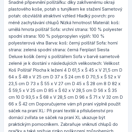
Snadné připevnění polštářku: díky zakřivenému okraji
plastového koše, potah s tunýlkem ke stažení Sametový
potah: obzvláště atraktivní vzhled Hladký povrch: pro
méně zachytávání chlupů Nízká hmotnost Materiál: koš:
umělá hmota polštář Sofa: vrchní strana: 100 % polyester
spodní strana: 100 % polypropylen výplň: 100 %
polyesterová vlna Barva: koš: černý polštář Sofa: horní
strana: zelená spodní strana: černá Ferplast Siesta
Deluxe košík černý s polštářem Sofa v barvě sametově
zelené je k dostání v následujících velikostech: Velikost
Koš Polštář Plocha k ležení 4 D 61,5 x Š 45 x V 21,5 cm D
64 x Š 48 x V 25 cm D 37 x Š 24 cm 6 D 70,5 x Š 52 x V
23,5 cm D 73 x Š 55 x V 27 cm D 45 x Š 28 cm 8 D 82 x
Š 59,5 x V 25 cm D 85 x Š 62 x V 28,5 cm D 56 x Š 35
cm 10 D 93,5 x Š 68 x V 28,5 cm D 96 x Š 71 x V 32 cm D
66 x Š 42 cm Doporučujeme vám při praní výplně použít
sáček na praní XL: Při praní textilií a příslušenství pro
domácí zvířata se sáček na praní XL ukazuje být
praktickým pomocníkem. Zabraňuje vniknutí chlupů do
pračky a také snižuje riziko poškození způsobených