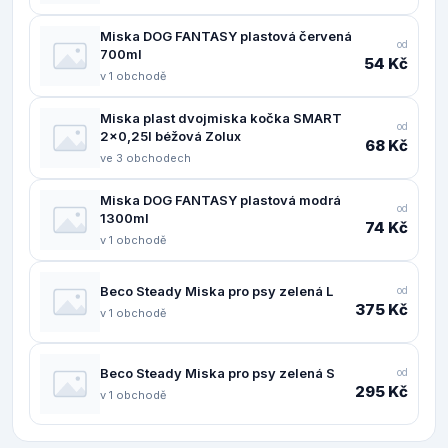
Miska DOG FANTASY plastová červená
od
700ml
54 Kč
v 1 obchodě
Miska plast dvojmiska kočka SMART
od
2x0,25l béžová Zolux
68 Kč
ve 3 obchodech
Miska DOG FANTASY plastová modrá
od
1300ml
74 Kč
v 1 obchodě
Beco Steady Miska pro psy zelená L
od
375 Kč
v 1 obchodě
Beco Steady Miska pro psy zelená S
od
295 Kč
v 1 obchodě