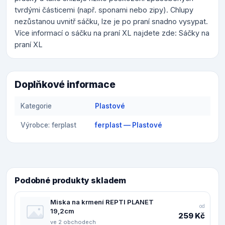
tvrdými částicemi (např. sponami nebo zipy). Chlupy
nezůstanou uvnitř sáčku, lze je po praní snadno vysypat.
Více informací o sáčku na praní XL najdete zde: Sáčky na
praní XL
Doplňkové informace
Kategorie
Plastové
Výrobce: ferplast
ferplast — Plastové
Podobné produkty skladem
Miska na krmení REPTI PLANET
od
19,2cm
259 Kč
ve 2 obchodech