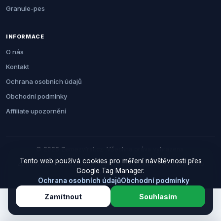
Granule-pes
INFORMACE
O nás
Kontakt
Ochrana osobních údajů
Obchodní podmínky
Affiliate upozornění
© 2026 Zemezvirat.cz. Všechna práva vyhrazena.
Tento web používá cookies pro měření návštěvnosti přes
Za nákup přes naše odkazy můžeme získat provizi. Cenu pro vás to
Google Tag Manager.
neovlivní.
Ochrana osobních údajů
Obchodní podmínky
Zamítnout
Souhlasím