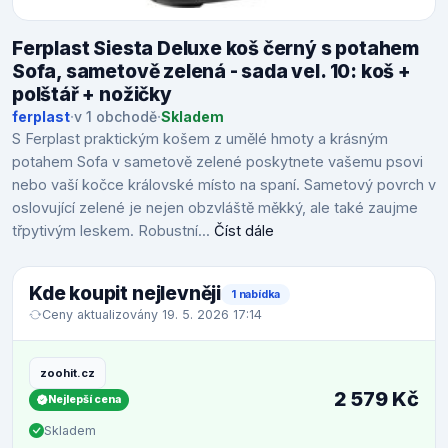
Ferplast Siesta Deluxe koš černý s potahem
Sofa, sametově zelená - sada vel. 10: koš +
polštář + nožičky
ferplast
·
v 1 obchodě
·
Skladem
S Ferplast praktickým košem z umělé hmoty a krásným
potahem Sofa v sametově zelené poskytnete vašemu psovi
nebo vaší kočce královské místo na spaní. Sametový povrch v
oslovující zelené je nejen obzvláště měkký, ale také zaujme
třpytivým leskem. Robustní...
Číst dále
Kde koupit nejlevněji
1 nabídka
Ceny aktualizovány 19. 5. 2026 17:14
zoohit.cz
2 579 Kč
Nejlepší cena
Skladem