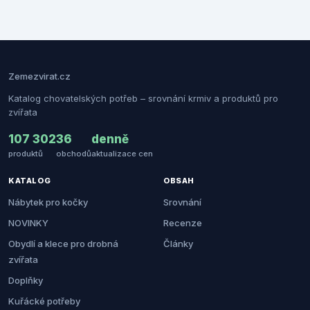
Zemezvirat.cz
Katalog chovatelských potřeb – srovnání krmiv a produktů pro
zvířata
107 302
36
denně
produktů
obchodů
aktualizace cen
KATALOG
OBSAH
Nábytek pro kočky
Srovnání
NOVINKY
Recenze
Obydlí a klece pro drobná
Články
zvířata
Doplňky
Kuřácké potřeby