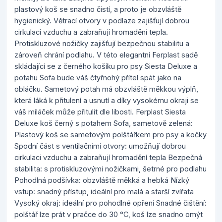
plastový koš se snadno čistí, a proto je obzvláště
hygienický. Větrací otvory v podlaze zajišťují dobrou
cirkulaci vzduchu a zabraňují hromadění tepla.
Protiskluzové nožičky zajišťují bezpečnou stabilitu a
zároveň chrání podlahu. V této elegantní Ferplast sadě
skládající se z černého košíku pro psy Siesta Deluxe a
potahu Sofa bude váš čtyřnohý přítel spát jako na
obláčku. Sametový potah má obzvláště měkkou výplň,
která láká k přitulení a usnutí a díky vysokému okraji se
váš miláček může přitulit dle libosti. Ferplast Siesta
Deluxe koš černý s potahem Sofa, sametově zelená:
Plastový koš se sametovým polštářkem pro psy a kočky
Spodní část s ventilačními otvory: umožňují dobrou
cirkulaci vzduchu a zabraňují hromadění tepla Bezpečná
stabilita: s protiskluzovými nožičkami, šetrné pro podlahu
Pohodlná podšívka: obzvláště měkká a hebká Nízký
vstup: snadný přístup, ideální pro malá a starší zvířata
Vysoký okraj: ideální pro pohodlné opření Snadné čištění:
polštář lze prát v pračce do 30 °C, koš lze snadno omýt