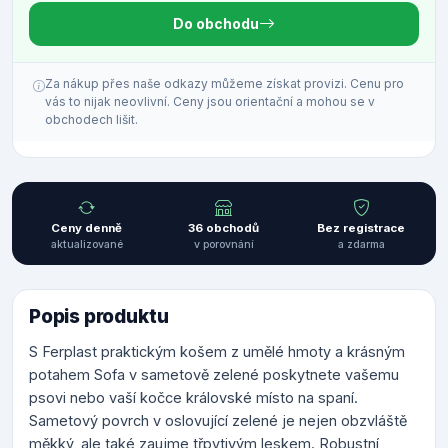
Do obchodu
Za nákup přes naše odkazy můžeme získat provizi. Cenu pro
vás to nijak neovlivní. Ceny jsou orientační a mohou se v
obchodech lišit.
Ceny denně
36 obchodů
Bez registrace
aktualizované
v porovnání
a zdarma
Popis produktu
S Ferplast praktickým košem z umělé hmoty a krásným
potahem Sofa v sametově zelené poskytnete vašemu
psovi nebo vaší kočce královské místo na spaní.
Sametový povrch v oslovující zelené je nejen obzvláště
měkký, ale také zaujme třpytivým leskem. Robustní