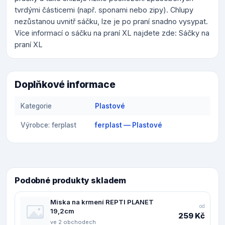
tvrdými částicemi (např. sponami nebo zipy). Chlupy
nezůstanou uvnitř sáčku, lze je po praní snadno vysypat.
Více informací o sáčku na praní XL najdete zde: Sáčky na
praní XL
Doplňkové informace
Kategorie
Plastové
Výrobce: ferplast
ferplast — Plastové
Podobné produkty skladem
Miska na krmení REPTI PLANET
od
19,2cm
259 Kč
ve 2 obchodech