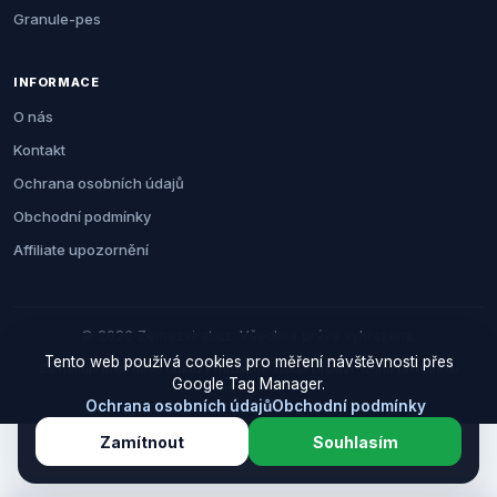
Granule-pes
INFORMACE
O nás
Kontakt
Ochrana osobních údajů
Obchodní podmínky
Affiliate upozornění
© 2026 Zemezvirat.cz. Všechna práva vyhrazena.
Tento web používá cookies pro měření návštěvnosti přes
Za nákup přes naše odkazy můžeme získat provizi. Cenu pro vás to
Google Tag Manager.
neovlivní.
Ochrana osobních údajů
Obchodní podmínky
Zamítnout
Souhlasím