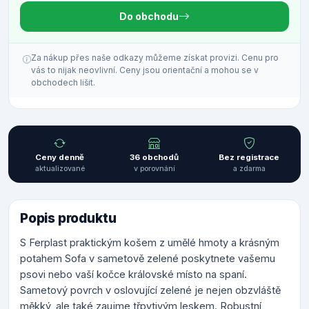
Do obchodu
Za nákup přes naše odkazy můžeme získat provizi. Cenu pro
vás to nijak neovlivní. Ceny jsou orientační a mohou se v
obchodech lišit.
Ceny denně
36 obchodů
Bez registrace
aktualizované
v porovnání
a zdarma
Popis produktu
S Ferplast praktickým košem z umělé hmoty a krásným
potahem Sofa v sametově zelené poskytnete vašemu
psovi nebo vaší kočce královské místo na spaní.
Sametový povrch v oslovující zelené je nejen obzvláště
měkký, ale také zaujme třpytivým leskem. Robustní