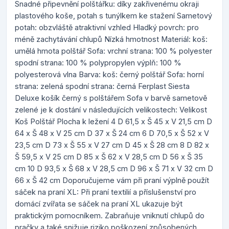
Snadné připevnění polštářku: díky zakřivenému okraji
plastového koše, potah s tunýlkem ke stažení Sametový
potah: obzvláště atraktivní vzhled Hladký povrch: pro
méně zachytávání chlupů Nízká hmotnost Materiál: koš:
umělá hmota polštář Sofa: vrchní strana: 100 % polyester
spodní strana: 100 % polypropylen výplň: 100 %
polyesterová vlna Barva: koš: černý polštář Sofa: horní
strana: zelená spodní strana: černá Ferplast Siesta
Deluxe košík černý s polštářem Sofa v barvě sametově
zelené je k dostání v následujících velikostech: Velikost
Koš Polštář Plocha k ležení 4 D 61,5 x Š 45 x V 21,5 cm D
64 x Š 48 x V 25 cm D 37 x Š 24 cm 6 D 70,5 x Š 52 x V
23,5 cm D 73 x Š 55 x V 27 cm D 45 x Š 28 cm 8 D 82 x
Š 59,5 x V 25 cm D 85 x Š 62 x V 28,5 cm D 56 x Š 35
cm 10 D 93,5 x Š 68 x V 28,5 cm D 96 x Š 71 x V 32 cm D
66 x Š 42 cm Doporučujeme vám při praní výplně použít
sáček na praní XL: Při praní textilií a příslušenství pro
domácí zvířata se sáček na praní XL ukazuje být
praktickým pomocníkem. Zabraňuje vniknutí chlupů do
pračky a také snižuje riziko poškození způsobených