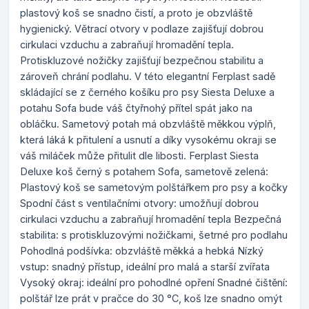
plastový koš se snadno čistí, a proto je obzvláště
hygienický. Větrací otvory v podlaze zajišťují dobrou
cirkulaci vzduchu a zabraňují hromadění tepla.
Protiskluzové nožičky zajišťují bezpečnou stabilitu a
zároveň chrání podlahu. V této elegantní Ferplast sadě
skládající se z černého košíku pro psy Siesta Deluxe a
potahu Sofa bude váš čtyřnohý přítel spát jako na
obláčku. Sametový potah má obzvláště měkkou výplň,
která láká k přitulení a usnutí a díky vysokému okraji se
váš miláček může přitulit dle libosti. Ferplast Siesta
Deluxe koš černý s potahem Sofa, sametově zelená:
Plastový koš se sametovým polštářkem pro psy a kočky
Spodní část s ventilačními otvory: umožňují dobrou
cirkulaci vzduchu a zabraňují hromadění tepla Bezpečná
stabilita: s protiskluzovými nožičkami, šetrné pro podlahu
Pohodlná podšívka: obzvláště měkká a hebká Nízký
vstup: snadný přístup, ideální pro malá a starší zvířata
Vysoký okraj: ideální pro pohodlné opření Snadné čištění:
polštář lze prát v pračce do 30 °C, koš lze snadno omýt