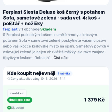
Ferplast Siesta Deluxe koš černý s potahem
Sofa, sametově zelená - sada vel. 4: koš +
polštář + nožičky
ferplast
·
v 1 obchodě
·
Skladem
S Ferplast praktickým košem z umělé hmoty a krásným
potahem Sofa v sametově zelené poskytnete vašemu psovi
nebo vaší kočce královské místo na spaní. Sametový povrch v
oslovující zelené je nejen obzvláště měkký, ale také zaujme
třpytivým leskem. Robustní...
Číst dále
Kde koupit nejlevněji
1 nabídka
Ceny aktualizovány 19. 5. 2026 17:14
zoohit.cz
1 379 Kč
Nejlepší cena
Skladem