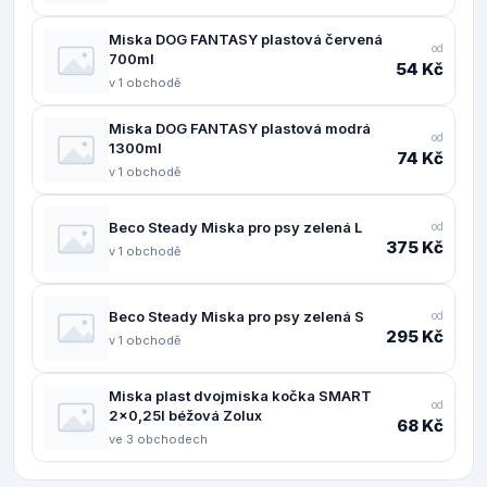
Miska DOG FANTASY plastová červená
od
700ml
54 Kč
v 1 obchodě
Miska DOG FANTASY plastová modrá
od
1300ml
74 Kč
v 1 obchodě
Beco Steady Miska pro psy zelená L
od
375 Kč
v 1 obchodě
Beco Steady Miska pro psy zelená S
od
295 Kč
v 1 obchodě
Miska plast dvojmiska kočka SMART
od
2x0,25l béžová Zolux
68 Kč
ve 3 obchodech