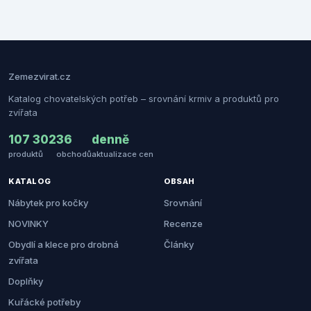
Zemezvirat.cz
Katalog chovatelských potřeb – srovnání krmiv a produktů pro
zvířata
107 302
36
denně
produktů
obchodů
aktualizace cen
KATALOG
OBSAH
Nábytek pro kočky
Srovnání
NOVINKY
Recenze
Obydlí a klece pro drobná
Články
zvířata
Doplňky
Kuřácké potřeby