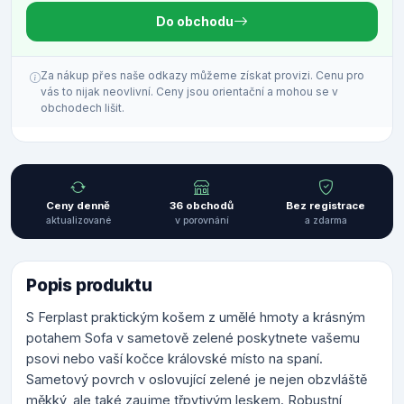
Do obchodu
Za nákup přes naše odkazy můžeme získat provizi. Cenu pro
vás to nijak neovlivní. Ceny jsou orientační a mohou se v
obchodech lišit.
Ceny denně
36 obchodů
Bez registrace
aktualizované
v porovnání
a zdarma
Popis produktu
S Ferplast praktickým košem z umělé hmoty a krásným
potahem Sofa v sametově zelené poskytnete vašemu
psovi nebo vaší kočce královské místo na spaní.
Sametový povrch v oslovující zelené je nejen obzvláště
měkký, ale také zaujme třpytivým leskem. Robustní