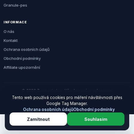
Granule-pes
INFORMACE
O nás
Kontakt
Ochrana osobních údajů
Obchodní podmínky
Affiliate upozornění
© 2026 Zemezvirat.cz. Všechna práva vyhrazena.
Tento web používá cookies pro měření návštěvnosti přes
Za nákup přes naše odkazy můžeme získat provizi. Cenu pro vás to
Google Tag Manager.
neovlivní.
Ochrana osobních údajů
Obchodní podmínky
Zamítnout
Souhlasím