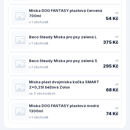
Miska DOG FANTASY plastová červená
od
700ml
54 Kč
v 1 obchodě
Beco Steady Miska pro psy zelená L
od
375 Kč
v 1 obchodě
Beco Steady Miska pro psy zelená S
od
295 Kč
v 1 obchodě
Miska plast dvojmiska kočka SMART
od
2x0,25l béžová Zolux
68 Kč
ve 3 obchodech
Miska DOG FANTASY plastová modrá
od
1300ml
74 Kč
v 1 obchodě