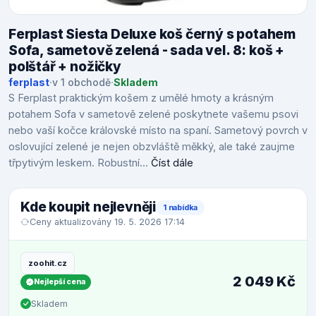
Ferplast Siesta Deluxe koš černý s potahem
Sofa, sametově zelená - sada vel. 8: koš +
polštář + nožičky
ferplast
·
v 1 obchodě
·
Skladem
S Ferplast praktickým košem z umělé hmoty a krásným
potahem Sofa v sametově zelené poskytnete vašemu psovi
nebo vaší kočce královské místo na spaní. Sametový povrch v
oslovující zelené je nejen obzvláště měkký, ale také zaujme
třpytivým leskem. Robustní...
Číst dále
Kde koupit nejlevněji
1 nabídka
Ceny aktualizovány 19. 5. 2026 17:14
zoohit.cz
2 049 Kč
Nejlepší cena
Skladem