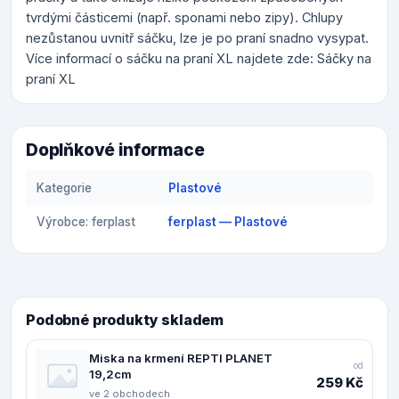
tvrdými částicemi (např. sponami nebo zipy). Chlupy
nezůstanou uvnitř sáčku, lze je po praní snadno vysypat.
Více informací o sáčku na praní XL najdete zde: Sáčky na
praní XL
Doplňkové informace
Kategorie
Plastové
Výrobce: ferplast
ferplast — Plastové
Podobné produkty skladem
Miska na krmení REPTI PLANET
od
19,2cm
259 Kč
ve 2 obchodech