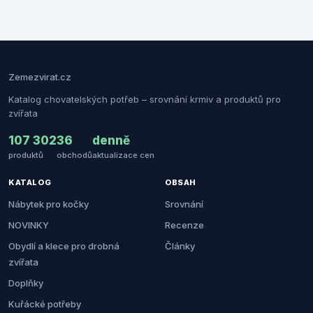
Zemezvirat.cz
Katalog chovatelských potřeb – srovnání krmiv a produktů pro
zvířata
107 302
36
denně
produktů
obchodů
aktualizace cen
KATALOG
OBSAH
Nábytek pro kočky
Srovnání
NOVINKY
Recenze
Obydlí a klece pro drobná
Články
zvířata
Doplňky
Kuřácké potřeby