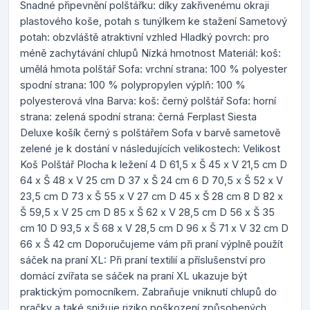
Snadné připevnění polštářku: díky zakřivenému okraji
plastového koše, potah s tunýlkem ke stažení Sametový
potah: obzvláště atraktivní vzhled Hladký povrch: pro
méně zachytávání chlupů Nízká hmotnost Materiál: koš:
umělá hmota polštář Sofa: vrchní strana: 100 % polyester
spodní strana: 100 % polypropylen výplň: 100 %
polyesterová vlna Barva: koš: černý polštář Sofa: horní
strana: zelená spodní strana: černá Ferplast Siesta
Deluxe košík černý s polštářem Sofa v barvě sametově
zelené je k dostání v následujících velikostech: Velikost
Koš Polštář Plocha k ležení 4 D 61,5 x Š 45 x V 21,5 cm D
64 x Š 48 x V 25 cm D 37 x Š 24 cm 6 D 70,5 x Š 52 x V
23,5 cm D 73 x Š 55 x V 27 cm D 45 x Š 28 cm 8 D 82 x
Š 59,5 x V 25 cm D 85 x Š 62 x V 28,5 cm D 56 x Š 35
cm 10 D 93,5 x Š 68 x V 28,5 cm D 96 x Š 71 x V 32 cm D
66 x Š 42 cm Doporučujeme vám při praní výplně použít
sáček na praní XL: Při praní textilií a příslušenství pro
domácí zvířata se sáček na praní XL ukazuje být
praktickým pomocníkem. Zabraňuje vniknutí chlupů do
pračky a také snižuje riziko poškození způsobených