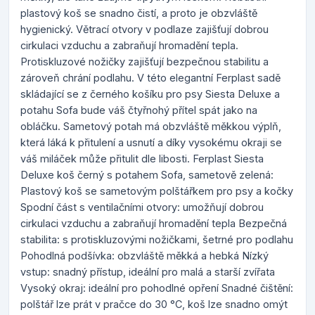
plastový koš se snadno čistí, a proto je obzvláště
hygienický. Větrací otvory v podlaze zajišťují dobrou
cirkulaci vzduchu a zabraňují hromadění tepla.
Protiskluzové nožičky zajišťují bezpečnou stabilitu a
zároveň chrání podlahu. V této elegantní Ferplast sadě
skládající se z černého košíku pro psy Siesta Deluxe a
potahu Sofa bude váš čtyřnohý přítel spát jako na
obláčku. Sametový potah má obzvláště měkkou výplň,
která láká k přitulení a usnutí a díky vysokému okraji se
váš miláček může přitulit dle libosti. Ferplast Siesta
Deluxe koš černý s potahem Sofa, sametově zelená:
Plastový koš se sametovým polštářkem pro psy a kočky
Spodní část s ventilačními otvory: umožňují dobrou
cirkulaci vzduchu a zabraňují hromadění tepla Bezpečná
stabilita: s protiskluzovými nožičkami, šetrné pro podlahu
Pohodlná podšívka: obzvláště měkká a hebká Nízký
vstup: snadný přístup, ideální pro malá a starší zvířata
Vysoký okraj: ideální pro pohodlné opření Snadné čištění:
polštář lze prát v pračce do 30 °C, koš lze snadno omýt