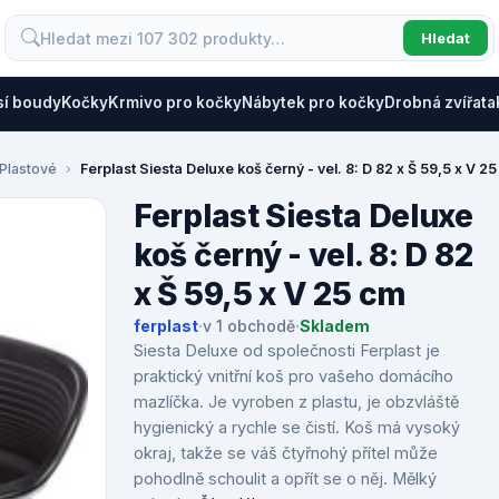
Hledat
sí boudy
Kočky
Krmivo pro kočky
Nábytek pro kočky
Drobná zvířata
Plastové
Ferplast Siesta Deluxe koš černý - vel. 8: D 82 x Š 59,5 x V 2
Ferplast Siesta Deluxe
koš černý - vel. 8: D 82
x Š 59,5 x V 25 cm
ferplast
·
v 1 obchodě
·
Skladem
Siesta Deluxe od společnosti Ferplast je
praktický vnitřní koš pro vašeho domácího
mazlíčka. Je vyroben z plastu, je obzvláště
hygienický a rychle se čistí. Koš má vysoký
okraj, takže se váš čtyřnohý přítel může
pohodlně schoulit a opřít se o něj. Mělký