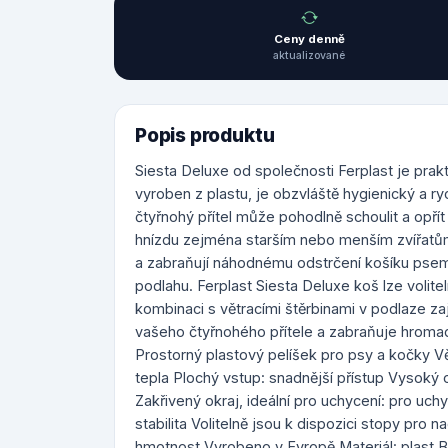
Ceny denně
aktualizované
Popis produktu
Siesta Deluxe od společnosti Ferplast je prak
vyroben z plastu, je obzvláště hygienický a ry
čtyřnohý přítel může pohodlně schoulit a opří
hnízdu zejména starším nebo menším zvířatům
a zabraňují náhodnému odstrčení košíku psem
podlahu. Ferplast Siesta Deluxe koš lze volit
kombinaci s větracími štěrbinami v podlaze za
vašeho čtyřnohého přítele a zabraňuje hromadě
Prostorný plastový pelíšek pro psy a kočky V
tepla Plochý vstup: snadnější přístup Vysoký o
Zakřivený okraj, ideální pro uchycení: pro uch
stabilita Volitelně jsou k dispozici stopy pr
hmotnost Vyrobeno v Evropě Materiál: plast Ba