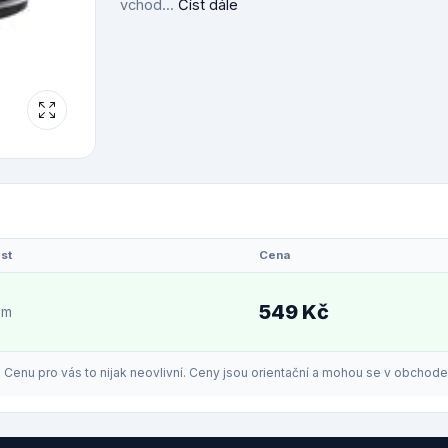
vchod...
Číst dále
st
Cena
549 Kč
em
enu pro vás to nijak neovlivní. Ceny jsou orientační a mohou se v obchodech