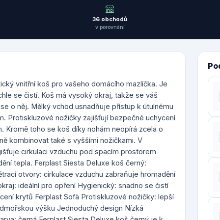
36 obchodů
v porovnání
Po
tický vnitřní koš pro vašeho domácího mazlíčka. Je
chle se čistí. Koš má vysoký okraj, takže se váš
t se o něj. Mělký vchod usnadňuje přístup k útulnému
. Protiskluzové nožičky zajišťují bezpečné uchycení
. Kromě toho se koš díky nohám neopírá zcela o
elně kombinovat také s vyššími nožičkami. V
jišťuje cirkulaci vzduchu pod spacím prostorem
ní tepla. Ferplast Siesta Deluxe koš černý:
ětrací otvory: cirkulace vzduchu zabraňuje hromadění
kraj: ideální pro opření Hygienický: snadno se čistí
ycení krytů Ferplast Sofà Protiskluzové nožičky: lepší
o nadmořskou výšku Jednoduchý design Nízká
rva: černá Ferplast Siesta Deluxe koš černý je k