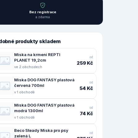
Bez registrace
a zdarma
dobné produkty skladem
Miska na krmení REPTI
od
PLANET 19,2cm
259 Kč
ve 2 obchodech
Miska DOG FANTASY plastová
od
červená 700ml
54 Kč
v 1 obchodě
Miska DOG FANTASY plastová
od
modrá 1300ml
74 Kč
v 1 obchodě
Beco Steady Miska pro psy
od
zelená L