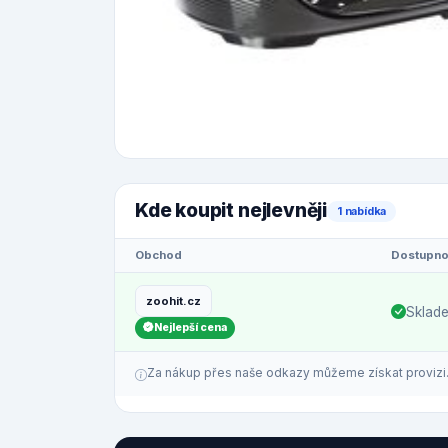
Kde koupit nejlevněji
1 nabídka
Obchod
Dostupno
zoohit.cz
Sklad
Nejlepší cena
Za nákup přes naše odkazy můžeme získat provizi. C