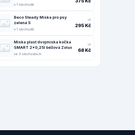
375 Kč
v 1 obchodě
Beco Steady Miska pro psy
od
zelená S
295 Kč
v 1 obchodě
Miska plast dvojmiska kočka
od
SMART 2x0,25l béžová Zolux
68 Kč
ve 3 obchodech