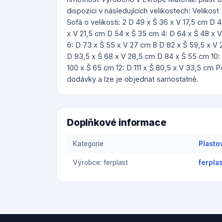
dispozici v následujících velikostech: Velikos
Sofà o velikosti: 2 D 49 x Š 36 x V 17,5 cm D 
x V 21,5 cm D 54 x Š 35 cm 4: D 64 x Š 48 x 
6: D 73 x Š 55 x V 27 cm 8 D 82 x Š 59,5 x V
D 93,5 x Š 68 x V 28,5 cm D 84 x Š 55 cm 10: 
100 x Š 65 cm 12: D 111 x Š 80,5 x V 33,5 cm
dodávky a lze je objednat samostatně.
Doplňkové informace
Kategorie
Plasto
Výrobce: ferplast
ferpla