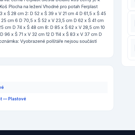
t Koš Plocha na ležení Vhodné pro potah Ferplast
43 x Š 28 cm 2: D 52 x Š 39 x V 21 cm 4 D 61,5 x Š 45
V 25 cm 6 D 70,5 x Š 52 x V 23,5 cm D 62 x Š 41 cm
 25 cm D 74 x Š 48 cm 8: D 85 x Š 62 x V 28,5 cm 10
D 96 x Š 71 x V 32 cm 12 D 114 x Š 83 x V 37 cm D
 Poznámka: Vyobrazené polštáře nejsou součástí
vé
st — Plastové