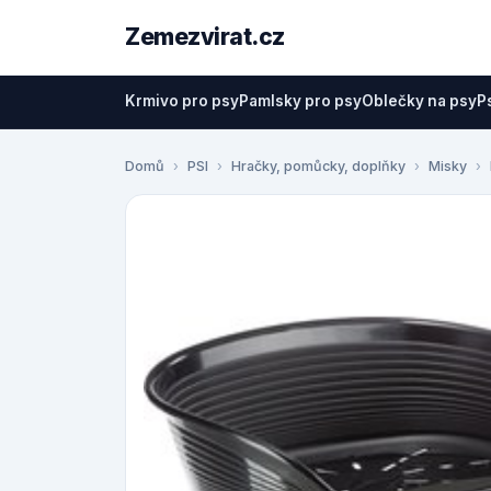
Zemezvirat.cz
Krmivo pro psy
Pamlsky pro psy
Oblečky na psy
P
Domů
PSI
Hračky, pomůcky, doplňky
Misky