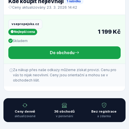
Kde koupit nejlevněji
1 nabídka
Ceny aktualizovány 23. 3. 2026 14:42
vsepropejska.cz
1 199 Kč
Nejlepší cena
Skladem
Do obchodu
Za nákup přes naše odkazy můžeme získat provizi. Cenu pro
vás to nijak neovlivní. Ceny jsou orientační a mohou se v
obchodech lišit.
Ceny denně
36 obchodů
Bez registrace
aktualizované
v porovnání
a zdarma