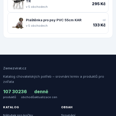
TR
295 Kč
v 5 obchodech
Pláštěnka pro psy PVC 55cm KAR
od
133 Kč
v 5 obchodech
Zemezvirat.cz
Katalog chovatelských potřeb – srovnání krmiv a produktů pro
zvířata
107 302
36
denně
produktů
obchodů
aktualizace cen
KATALOG
OBSAH
Nábytek pro kočky
Srovnání