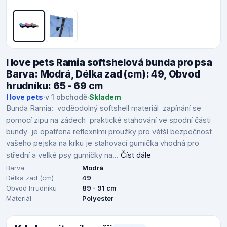
I love pets Ramia softshelová bunda pro psa
Barva: Modrá, Délka zad (cm): 49, Obvod
hrudníku: 65 - 69 cm
I love pets
·
v 1 obchodě
·
Skladem
Bunda Ramia: voděodolný softshell materiál zapínání se
pomocí zipu na zádech praktické stahování ve spodní části
bundy je opatřena reflexními proužky pro větší bezpečnost
vašeho pejska na krku je stahovací gumička vhodná pro
střední a velké psy gumičky na...
Číst dále
Barva
Modrá
Délka zad (cm)
49
Obvod hrudníku
89 - 91 cm
Materiál
Polyester