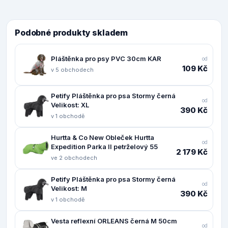
Podobné produkty skladem
Pláštěnka pro psy PVC 30cm KAR
od
109 Kč
v 5 obchodech
Petify Pláštěnka pro psa Stormy černá
od
Velikost: XL
390 Kč
v 1 obchodě
Hurtta & Co New Obleček Hurtta
od
Expedition Parka II petrželový 55
2 179 Kč
ve 2 obchodech
Petify Pláštěnka pro psa Stormy černá
od
Velikost: M
390 Kč
v 1 obchodě
Vesta reflexní ORLEANS černá M 50cm
od