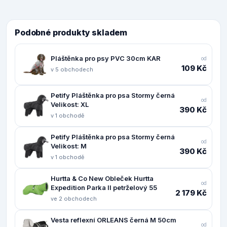
Podobné produkty skladem
Pláštěnka pro psy PVC 30cm KAR
od
109 Kč
v 5 obchodech
Petify Pláštěnka pro psa Stormy černá
od
Velikost: XL
390 Kč
v 1 obchodě
Petify Pláštěnka pro psa Stormy černá
od
Velikost: M
390 Kč
v 1 obchodě
Hurtta & Co New Obleček Hurtta
od
Expedition Parka II petrželový 55
2 179 Kč
ve 2 obchodech
Vesta reflexní ORLEANS černá M 50cm
od