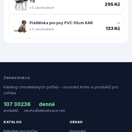
TR
295 Kč
v 5 obchodech
Pláštěnka pro psy PVC 55cm KAR
od
133 Kč
v 5 obchodech
Zemezvirat.cz
Katalog chovatelských potřeb – srovnání krmiv a produktů pro
zvířata
107 302
36
denně
produktů
obchodů
aktualizace cen
KATALOG
OBSAH
Nábytek pro kočky
Srovnání