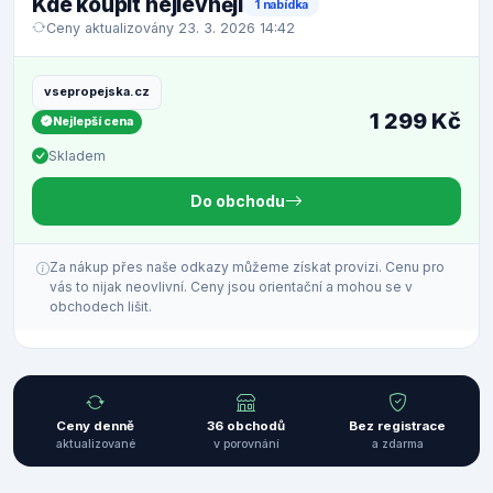
Kde koupit nejlevněji
1 nabídka
Ceny aktualizovány 23. 3. 2026 14:42
vsepropejska.cz
1 299 Kč
Nejlepší cena
Skladem
Do obchodu
Za nákup přes naše odkazy můžeme získat provizi. Cenu pro
vás to nijak neovlivní. Ceny jsou orientační a mohou se v
obchodech lišit.
Ceny denně
36 obchodů
Bez registrace
aktualizované
v porovnání
a zdarma