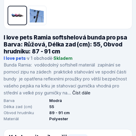
I love pets Ramia softshelová bunda pro psa
Barva: Růžová, Délka zad (cm): 55, Obvod
hrudníku: 87 - 91 cm
I love pets
·
v 1 obchodě
·
Skladem
Bunda Ramia: voděodolný softshell materiál zapínání se
pomocí zipu na zádech praktické stahování ve spodní části
bundy je opatřena reflexními proužky pro větší bezpečnost
vašeho pejska na krku je stahovací gumička vhodná pro
střední a velké psy gumičky na...
Číst dále
Barva
Modrá
Délka zad (cm)
55
Obvod hrudníku
89 - 91 cm
Materiál
Polyester