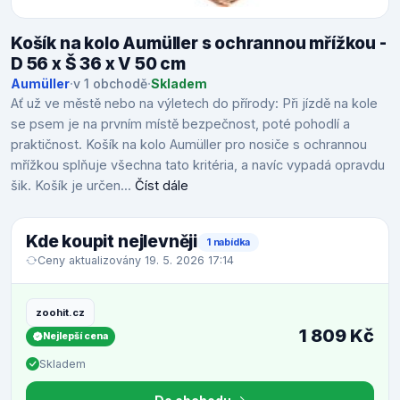
Košík na kolo Aumüller s ochrannou mřížkou -
D 56 x Š 36 x V 50 cm
Aumüller
·
v 1 obchodě
·
Skladem
Ať už ve městě nebo na výletech do přírody: Při jízdě na kole
se psem je na prvním místě bezpečnost, poté pohodlí a
praktičnost. Košík na kolo Aumüller pro nosiče s ochrannou
mřížkou splňuje všechna tato kritéria, a navíc vypadá opravdu
šik. Košík je určen...
Číst dále
Kde koupit nejlevněji
1 nabídka
Ceny aktualizovány 19. 5. 2026 17:14
zoohit.cz
1 809 Kč
Nejlepší cena
Skladem