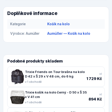
Doplňkové informace
Kategorie
Košík na kolo
Výrobce: Aumüller
Aumüller — Košík na kolo
Podobné produkty skladem
Trixie Friends on Tour brašna na kolo
od
D 42 x Š 29 x V 48 cm, do 6 kg
1 729 Kč
v 1 obchodě
Trixie košík na kolo černý - D 50 x Š 35
od
x V 41 cm
894 Kč
v 1 obchodě