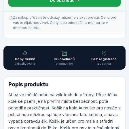
Do obchodu
Za nákup přes naše odkazy můžeme získat provizi. Cenu pro
vás to nijak neovlivní. Ceny jsou orientační a mohou se v
obchodech lišit.
Ceny denně
36 obchodů
Bez registrace
aktualizované
v porovnání
a zdarma
Popis produktu
Ať už ve městě nebo na výletech do přírody: Při jízdě na
kole se psem je na prvním místě bezpečnost, poté
pohodlí a praktičnost. Košík na kolo Aumüller pro nosiče s
ochrannou mřížkou splňuje všechna tato kritéria, a navíc
vypadá opravdu šik. Košík je určen pro malé a střední
psy o hmotnosti do 15 kg. Košík pro psy je ručně pletený