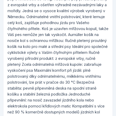
z evropské vrby a ošetřen výhradně nezávadnými laky a
mořidly. Jedná se o vysoce kvalitní výrobek vyrobený v
Německu. Odnímatelné vnitřní polstrování, které lemuje
celý koš, zajišťuje pohodlnou jízdu pro Vašeho
čtyřnohého přítele. Koš je uzavřen mřížovou kopulí, takže
Váš pes nemůže jen tak vyskočit. Aumüller košík na
nosiče kol s ochrannou mřížkou: Ručně pletený proutěný
košík na kolo pro malé a střední psy Ideální pro společné
cyklistické výlety s Vaším čtyřnohým přítelem Ručně
vyrobený přírodní produkt: z evropské vrby, ručně
pletený Zcela odnímatelná mřížová kupole: zabraňuje
vyskočení psa Maximální komfort při jízdě: plně
polstrovaný díky odnímatelnému, měkkému vnitřnímu
polstrování, lze prát v pračce do 30 °C Bezpečná
stabilita: pevně připevněná deska na spodní straně
košíku a stabilní železná podložka Jednoduché
připevnění: na nosič zavazadel jízdního kola nebo
elektrokola pomocí křídlových matic Kompatibilní s více
než 90 % komerčně dostupných modelů jízdních kol