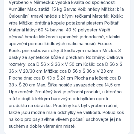
Vyrobeno v Německu: vysoká kvalita od společnosti
Aumüller Max. zátěž: 15 kg Barva: Koš: hnědý Mřížka: bílá
Čalounění: tmavě hnědé s bílými tečkami Materiál: Košík:
vrba Mřížka: drátěná kopule potažená plastem Polštář:
Materiál látky: 60 % bavlna, 40 % polyester Výplň:
pěnová hmota Možnosti upevnění: jednoduché, stabilní
upevnění pomocí křídlových matic na nosiči Fixace:
Košík: přišroubování díky 4 křídlovým maticím Mřížka: 3
pásky ze syntetické kůže s přezkami Rozměry: Celkové
rozměry: cca D 56 x Š 36 x V 50 cm Košík: cca D 56 x Š
36 x V 20/30 cm Mřížka: cca D 56 x Š 36 x V 23 cm
Plocha dna: cca D 43 x Š 24 cm Plocha na ležení: cca D
38 x Š 20 cm Max. Šířka nosiče zavazadel: cca 14,5 cm
Upozornění: Proutěný koš je přírodní produkt, u kterého
může dojít k lehkým barevným odchylkám oproti
produktu na obrázku. Proutěný koš byl vyroben ručně,
takže jsou možné malé odchylky ve velikosti. Pokud koš
na kolo pro psy zvlhne vlivem počasí, uschovejte jej na
suchém a dobře větraném místě.