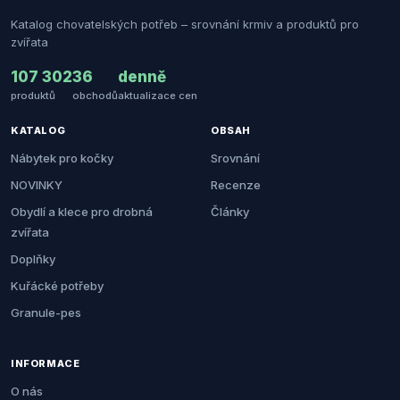
Katalog chovatelských potřeb – srovnání krmiv a produktů pro
zvířata
107 302
36
denně
produktů
obchodů
aktualizace cen
KATALOG
OBSAH
Nábytek pro kočky
Srovnání
NOVINKY
Recenze
Obydlí a klece pro drobná
Články
zvířata
Doplňky
Kuřácké potřeby
Granule-pes
INFORMACE
O nás