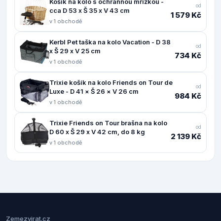
Košík na kolo s ochrannou mřížkou -
od
cca D 53 x Š 35 x V 43 cm
1 579 Kč
v 1 obchodě
Kerbl Pet taška na kolo Vacation - D 38
od
x Š 29 x V 25 cm
734 Kč
v 1 obchodě
Trixie košík na kolo Friends on Tour de
od
Luxe - D 41 × Š 26 × V 26 cm
984 Kč
v 1 obchodě
Trixie Friends on Tour brašna na kolo
od
D 60 x Š 29 x V 42 cm, do 8 kg
2 139 Kč
v 1 obchodě
Zemezvirat.cz